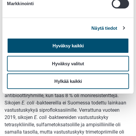
Markkinointi
yleisesti. Etenkin siipikarjan
E. coli
-bakteereilla
kinoloniresistenssi oli yleistä.
Eläinten
E. coli
-bakteereilla todettiin vain vähäisessä
Näytä tiedot
määrin vastustuskykyä ihmisten hoidon kannalta kriittisen
tärkeille antibiooteille kolistiinille, atsitromysiinille ja
Hyväksy kaikki
kolmannen polven kefalosporiineille. Sen sijaan
siprofloksasiiniresistenssi oli eläimillä Euroopassa
yleisempää ja sitä esiintyi eniten broilereilla ja kalkkunoilla,
Hyväksy valitut
kohtalaisesti sioilla ja vähäisessä määrin vasikoilla.
Suomessa vuonna 2021 tutkituista sikojen
E. coli
-
Hylkää kaikki
kannoista 78 % oli herkkiä kaikille tutkituille
antibioottiryhmille, kun taas 8 % oli moniresistenttejä.
Sikojen
E. coli
-bakteereilla ei Suomessa todettu lainkaan
vastustuskykyä siprofloksasiinille. Verrattuna vuoteen
2019, sikojen
E. coli
-bakteereiden vastustuskyky
tetrasykliinille, sulfametoksatsolille ja ampisilliinille oli
samalla tasolla, mutta vastustuskyky trimetopriimille oli