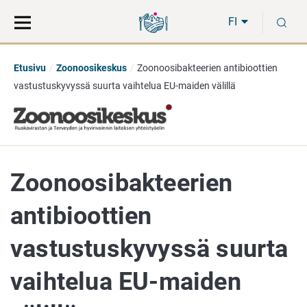
Siirry
Siirry
H
suoraan
koko
FI
sisältöön
sivuston
hakuun
Etusivu
Zoonoosikeskus
Zoonoosibakteerien antibioottien
vastustuskyvyssä suurta vaihtelua EU-maiden välillä
Zoonoosibakteerien
antibioottien
vastustuskyvyssä suurta
vaihtelua EU-maiden