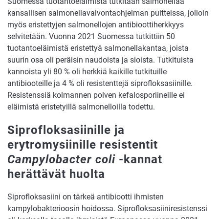
Suomessa tuotantoeläimistä tutkitaan salmonellaa
kansallisen salmonellavalvontaohjelman puitteissa, jolloin
myös eristettyjen salmonellojen antibioottiherkkyys
selvitetään. Vuonna 2021 Suomessa tutkittiin 50
tuotantoeläimistä eristettyä salmonellakantaa, joista
suurin osa oli peräisin naudoista ja sioista. Tutkituista
kannoista yli 80 % oli herkkiä kaikille tutkituille
antibiooteille ja 4 % oli resistenttejä siprofloksasiinille.
Resistenssiä kolmannen polven kefalosporiineille ei
eläimistä eristetyillä salmonelloilla todettu.
Siprofloksasiinille ja
erytromysiinille resistentit
Campylobacter coli
-kannat
herättävät huolta
Siprofloksasiini on tärkeä antibiootti ihmisten
kampylobakterioosin hoidossa. Siprofloksasiiniresistenssi