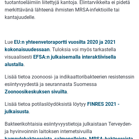
tuotantoeläimiin liitettyjä kantoja. Elintarvikkeita ei pidetä
merkittävänä lähteenä ihmisten MRSA-infektioille tai
kantajuudelle.
Lue
EU:n yhteenvetoraportti vuosilta 2020 ja 2021
kokonaisuudessaan
. Tuloksia voi myös tarkastella
visuaalisesti
EFSA:n julkaisemalla interaktiivisella
alustalla
.
Lisää tietoa zoonoosi- ja indikaattoribakteerien resistenssin
esiintyvyydestä ja seurannasta Suomessa
Zoonoosikeskuksen sivuilta
.
Lisää tietoa potilaslöydöksistä löytyy
FINRES 2021 -
julkaisusta
.
Bakteerikohtaisia esiintyvyystietoja julkaistaan Terveyden-
ja hyvinvoinnin laitoksen internetsivuilla
kampylobakteereista
,
salmonelloista
,
MRSA-bakteereista