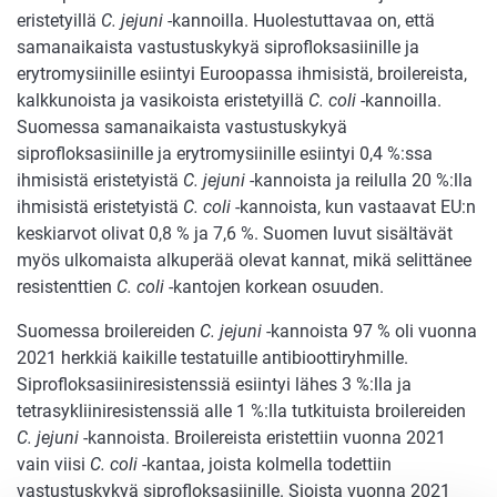
eristetyillä
C. jejuni
-kannoilla. Huolestuttavaa on, että
samanaikaista vastustuskykyä siprofloksasiinille ja
erytromysiinille esiintyi Euroopassa ihmisistä, broilereista,
kalkkunoista ja vasikoista eristetyillä
C. coli
-kannoilla.
Suomessa samanaikaista vastustuskykyä
siprofloksasiinille ja erytromysiinille esiintyi 0,4 %:ssa
ihmisistä eristetyistä
C. jejuni
-kannoista ja reilulla 20 %:lla
ihmisistä eristetyistä
C. coli
-kannoista, kun vastaavat EU:n
keskiarvot olivat 0,8 % ja 7,6 %. Suomen luvut sisältävät
myös ulkomaista alkuperää olevat kannat, mikä selittänee
resistenttien
C. coli
-kantojen korkean osuuden.
Suomessa broilereiden
C. jejuni
-kannoista 97 % oli vuonna
2021 herkkiä kaikille testatuille antibioottiryhmille.
Siprofloksasiiniresistenssiä esiintyi lähes 3 %:lla ja
tetrasykliiniresistenssiä alle 1 %:lla tutkituista broilereiden
C. jejuni
-kannoista. Broilereista eristettiin vuonna 2021
vain viisi
C. coli
-kantaa, joista kolmella todettiin
vastustuskykyä siprofloksasiinille. Sioista vuonna 2021