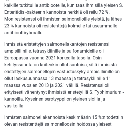
kaikille tutkituille antibiooteille, kun taas ihmisillä yleisen S.
Enteritidis -bakteerin kannoista herkkiä oli reilu 72 %.
Moniresistenssi oli ihmisten salmonelloille yleistä, ja lähes
23 % kannoista oli resistenttejä kolmelle tai useammalle
antibioottiryhmälle.
Ihmisistä eristettyjen salmonellakantojen resistenssi
ampisilliinille, tetrasykliinille ja sulfonamideille oli
Euroopassa vuonna 2021 korkealla tasolla. Osin
kehityssuunta on kuitenkin ollut suotuisa, sillä ihmisistä
eristettyjen salmonellojen vastustuskyky ampisilliinille on
ollut laskusuunnassa 13 maassa ja tetrasykliinille 11
maassa vuosien 2013 ja 2021 välillä. Resistenssi oli
erityisesti vähentynyt ihmisistä eristetyillä S. Typhimurium -
kannoilla. Kyseinen serotyyppi on yleinen sioilla ja
vasikoilla.
Ihmisten salmonellakannoista keskimäärin 15 %:n todettiin
olevan resistenttejä salmonelloosin hoidossa yleisesti