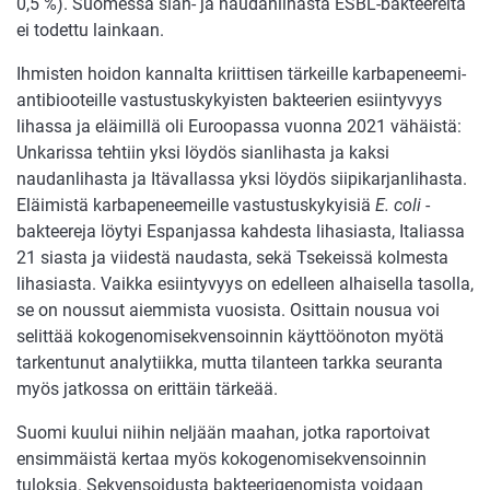
0,5 %). Suomessa sian- ja naudanlihasta ESBL-bakteereita
ei todettu lainkaan.
Ihmisten hoidon kannalta kriittisen tärkeille karbapeneemi-
antibiooteille vastustuskykyisten bakteerien esiintyvyys
lihassa ja eläimillä oli Euroopassa vuonna 2021 vähäistä:
Unkarissa tehtiin yksi löydös sianlihasta ja kaksi
naudanlihasta ja Itävallassa yksi löydös siipikarjanlihasta.
Eläimistä karbapeneemeille vastustuskykyisiä
E. coli
-
bakteereja löytyi Espanjassa kahdesta lihasiasta, Italiassa
21 siasta ja viidestä naudasta, sekä Tsekeissä kolmesta
lihasiasta. Vaikka esiintyvyys on edelleen alhaisella tasolla,
se on noussut aiemmista vuosista. Osittain nousua voi
selittää kokogenomisekvensoinnin käyttöönoton myötä
tarkentunut analytiikka, mutta tilanteen tarkka seuranta
myös jatkossa on erittäin tärkeää.
Suomi kuului niihin neljään maahan, jotka raportoivat
ensimmäistä kertaa myös kokogenomisekvensoinnin
tuloksia. Sekvensoidusta bakteerigenomista voidaan