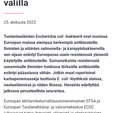
välillä
25. elokuuta 2023
Tuotantoeläinten
Escherichia coli
-bakteerit ovat monissa
Euroopan maissa aiempaa herkempiä antibiooteille.
Ihmisten ja eläinten salmonella- ja kampylobakteereilla
sen sijaan esiintyi Euroopassa usein resistenssiä yleisesti
käytetyille antibiooteille. Samanaikaista resistenssiä
useammalle ihmisten hoidossa tärkeälle antibiootille
esiintyi pääasiassa vähän. Jotkin maat raportoivat
karbapenemaaseja tuottavia
E. coli
-löydöksiä sioissa,
nautaeläimissä ja niiden lihassa. Havainto edellyttää
jatkossa perusteellista seurantaa.
Euroopan elintarviketurvallisuusviranomainen EFSA ja
Euroopan Tautienehkäisy- ja valvontakeskus ECDC