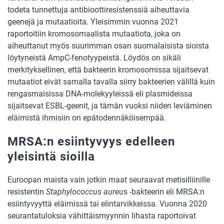
todeta tunnettuja antibioottiresistenssiä aiheuttavia
geenejä ja mutaatioita. Yleisimmin vuonna 2021
raportoitiin kromosomaalista mutaatiota, joka on
aiheuttanut myös suurimman osan suomalaisista sioista
löytyneistä AmpC-fenotyypeistä. Löydös on sikäli
merkityksellinen, että bakteerin kromosomissa sijaitsevat
mutaatiot eivät samalla tavalla siirry bakteerien välillä kuin
rengasmaisissa DNA-molekyyleissä eli plasmideissa
sijaitsevat ESBL-geenit, ja tämän vuoksi niiden leviäminen
eläimistä ihmisiin on epätodennäköisempää.
MRSA:n esiintyvyys edelleen
yleisintä sioilla
Euroopan maista vain jotkin maat seuraavat metisilliinille
resistentin
Staphylococcus aureu
s -bakteerin eli MRSA:n
esiintyvyyttä eläimissä tai elintarvikkeissa. Vuonna 2020
seurantatuloksia vähittäismyynnin lihasta raportoivat