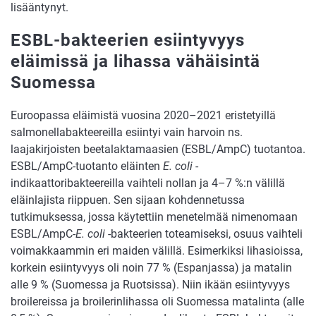
lisääntynyt.
ESBL-bakteerien esiintyvyys
eläimissä ja lihassa vähäisintä
Suomessa
Euroopassa eläimistä vuosina 2020–2021 eristetyillä
salmonellabakteereilla esiintyi vain harvoin ns.
laajakirjoisten beetalaktamaasien (ESBL/AmpC) tuotantoa.
ESBL/AmpC-tuotanto eläinten
E. coli
-
indikaattoribakteereilla vaihteli nollan ja 4–7 %:n välillä
eläinlajista riippuen. Sen sijaan kohdennetussa
tutkimuksessa, jossa käytettiin menetelmää nimenomaan
ESBL/AmpC-
E. coli
-bakteerien toteamiseksi, osuus vaihteli
voimakkaammin eri maiden välillä. Esimerkiksi lihasioissa,
korkein esiintyvyys oli noin 77 % (Espanjassa) ja matalin
alle 9 % (Suomessa ja Ruotsissa). Niin ikään esiintyvyys
broilereissa ja broilerinlihassa oli Suomessa matalinta (alle