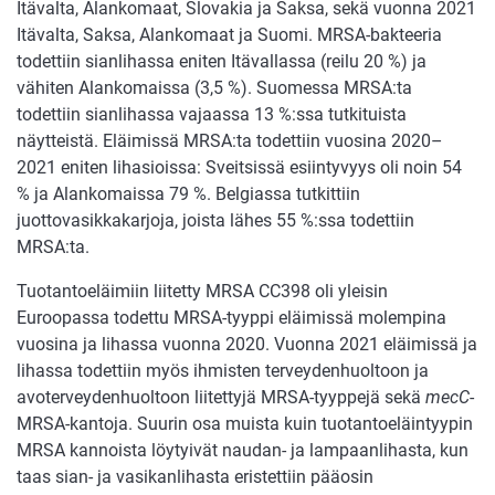
Itävalta, Alankomaat, Slovakia ja Saksa, sekä vuonna 2021
Itävalta, Saksa, Alankomaat ja Suomi. MRSA-bakteeria
todettiin sianlihassa eniten Itävallassa (reilu 20 %) ja
vähiten Alankomaissa (3,5 %). Suomessa MRSA:ta
todettiin sianlihassa vajaassa 13 %:ssa tutkituista
näytteistä. Eläimissä MRSA:ta todettiin vuosina 2020–
2021 eniten lihasioissa: Sveitsissä esiintyvyys oli noin 54
% ja Alankomaissa 79 %. Belgiassa tutkittiin
juottovasikkakarjoja, joista lähes 55 %:ssa todettiin
MRSA:ta.
Tuotantoeläimiin liitetty MRSA CC398 oli yleisin
Euroopassa todettu MRSA-tyyppi eläimissä molempina
vuosina ja lihassa vuonna 2020. Vuonna 2021 eläimissä ja
lihassa todettiin myös ihmisten terveydenhuoltoon ja
avoterveydenhuoltoon liitettyjä MRSA-tyyppejä sekä
mecC
-
MRSA-kantoja. Suurin osa muista kuin tuotantoeläintyypin
MRSA kannoista löytyivät naudan- ja lampaanlihasta, kun
taas sian- ja vasikanlihasta eristettiin pääosin