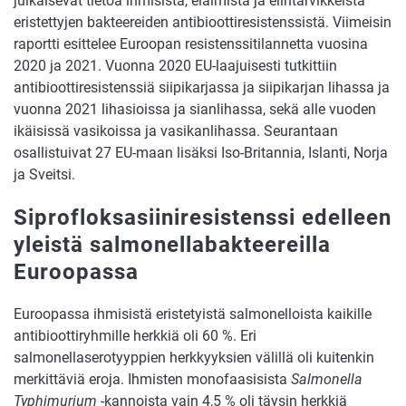
julkaisevat tietoa ihmisistä, eläimistä ja elintarvikkeista
eristettyjen bakteereiden antibioottiresistenssistä. Viimeisin
raportti esittelee Euroopan resistenssitilannetta vuosina
2020 ja 2021. Vuonna 2020 EU-laajuisesti tutkittiin
antibioottiresistenssiä siipikarjassa ja siipikarjan lihassa ja
vuonna 2021 lihasioissa ja sianlihassa, sekä alle vuoden
ikäisissä vasikoissa ja vasikanlihassa. Seurantaan
osallistuivat 27 EU-maan lisäksi Iso-Britannia, Islanti, Norja
ja Sveitsi.
Siprofloksasiiniresistenssi edelleen
yleistä salmonellabakteereilla
Euroopassa
Euroopassa ihmisistä eristetyistä salmonelloista kaikille
antibioottiryhmille herkkiä oli 60 %. Eri
salmonellaserotyyppien herkkyyksien välillä oli kuitenkin
merkittäviä eroja. Ihmisten monofaasisista
Salmonella
Typhimurium
-kannoista vain 4,5 % oli täysin herkkiä