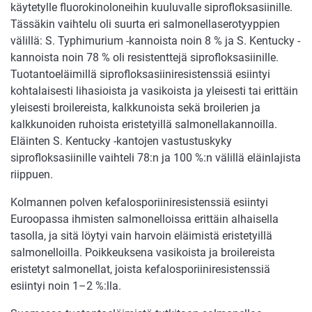
käytetylle fluorokinoloneihin kuuluvalle siprofloksasiinille.
Tässäkin vaihtelu oli suurta eri salmonellaserotyyppien
välillä: S. Typhimurium -kannoista noin 8 % ja S. Kentucky -
kannoista noin 78 % oli resistenttejä siprofloksasiinille.
Tuotantoeläimillä siprofloksasiiniresistenssiä esiintyi
kohtalaisesti lihasioista ja vasikoista ja yleisesti tai erittäin
yleisesti broilereista, kalkkunoista sekä broilerien ja
kalkkunoiden ruhoista eristetyillä salmonellakannoilla.
Eläinten S. Kentucky -kantojen vastustuskyky
siprofloksasiinille vaihteli 78:n ja 100 %:n välillä eläinlajista
riippuen.
Kolmannen polven kefalosporiiniresistenssiä esiintyi
Euroopassa ihmisten salmonelloissa erittäin alhaisella
tasolla, ja sitä löytyi vain harvoin eläimistä eristetyillä
salmonelloilla. Poikkeuksena vasikoista ja broilereista
eristetyt salmonellat, joista kefalosporiiniresistenssiä
esiintyi noin 1–2 %:lla.