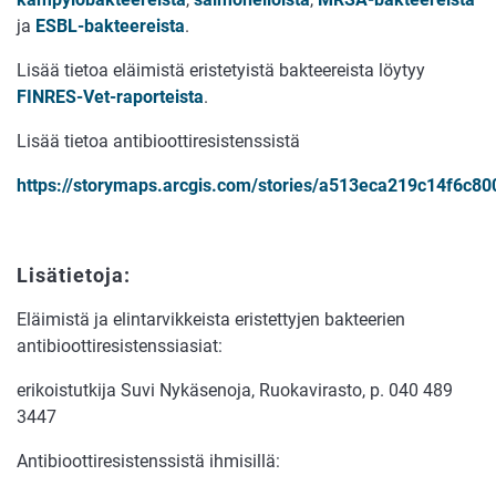
ja
ESBL-bakteereista
.
Lisää tietoa eläimistä eristetyistä bakteereista löytyy
FINRES-Vet-raporteista
.
Lisää tietoa antibioottiresistenssistä
https://storymaps.arcgis.com/stories/a513eca219c14f6c8
Lisätietoja:
Eläimistä ja elintarvikkeista eristettyjen bakteerien
antibioottiresistenssiasiat:
erikoistutkija Suvi Nykäsenoja, Ruokavirasto, p. 040 489
3447
Antibioottiresistenssistä ihmisillä: