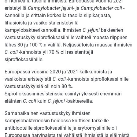
oli korkealla tasolla ihmisistä Euroopassa vuonna 2021
eristetyillä
Campylobacter jejuni
- ja
Campylobacter coli
-
kannoilla ja erittäin korkealla tasolla siipikarjasta,
lihasioista ja vasikoista eristetyillä
kampylobakteerikannoilla. Ihmisten
C. jejuni
bakteerien
vastustuskyky siprofloksasiinille vaihteli maasta riippuen
lähes 30 ja 100 %:n välillä. Neljässätoista maassa ihmisten
C. coli
-kannoista yli 70 % oli resistenttejä
siprofloksasiinille.
Euroopassa vuosina 2020 ja 2021 kalkkunoista ja
vasikoista eristetyistä
C. coli
-kannoista siprofloksasiinille
vastustuskykyisiä oli noin 80 %.
Siprofloksasiiniresistenssiä esiintyi yleisesti enemmän
eläinten
C. coli
kuin
C. jejuni
-bakteereilla.
Samanaikainen vastustuskyky ihmisten
kampylobakterioosin hoidossa kriittisen tärkeille
antibiooteille siprofloksasiinille ja erytromysiinille oli
Euroopassa harvinaista tai vähäistä ihmisistä ja eläimistä