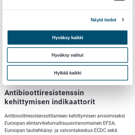
Bakteerien antibioottiresistenssin
hallinta
Näytä tiedot
Tärkeimpinä keinoina antibioottiresistenssin hallinnan
Hyväksy kaikki
kannalta pidetään antibioottien hallittua käyttöä ja niiden
käyttötarpeen pitämistä mahdollisimman alhaisena.
Hyväksy valitut
Ensimmäiset käyttösuositukset antibioottien käytöstä
eläinten tärkeimpiin tulehdus- ja tartuntatauteihin on
Suomessa annettu jo vuonna 1996. Suositukset on
Hylkää kaikki
päivitetty viimeksi vuonna 2016.
Antibioottiresistenssin
kehittymisen indikaattorit
Antibioottiresistenssitilanteen kehittymisen arvioimiseksi
Euroopan elintarviketurvallisuusviranomainen EFSA,
Euroopan tautiehkäisy- ja valvontakeskus ECDC sekä