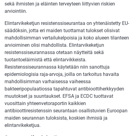
sekä ihmisten ja eläinten terveyteen liittyvien riskien
arviointiin.
Elintarvikeketjun resistenssiseurantaa on yhtenäistetty EU-
säädöksin, jotta eri maiden tuottamat tulokset olisivat
mahdollisimman vertailukelpoisia ja koko alueen tilanteen
arvioiminen olisi mahdollista. Elintarvikeketjun
resistenssiseurannassa otetaan näytteitä sekä
tuotantoeläimistä että elintarvikkeista.
Resistenssiseurannassa käytetään niin sanottuja
epidemiologisia raja-arvoja, joilla on tarkoitus havaita
mahdollisimman varhaisessa vaiheessa
bakteeripopulaatiossa tapahtuvat antibioottiherkkyyden
muutokset ja suuntaukset. EFSA ja ECDC tuottavat
vuosittain yhteenvetoraportin kaikkien
antibioottiresistenssin seurantaan osallistuvien Euroopan
maiden seurannan tuloksista, koskien ihmisiä ja
elintarvikeketjua.