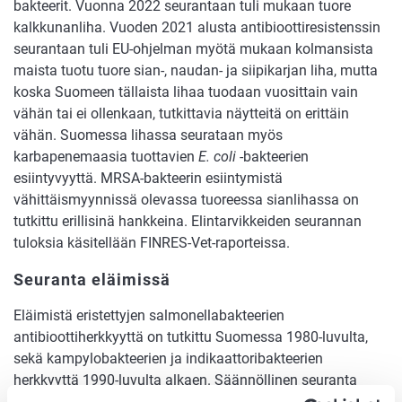
bakteerit. Vuonna 2022 seurantaan tuli mukaan tuore
kalkkunanliha. Vuoden 2021 alusta antibioottiresistenssin
seurantaan tuli EU-ohjelman myötä mukaan kolmansista
maista tuotu tuore sian-, naudan- ja siipikarjan liha, mutta
koska Suomeen tällaista lihaa tuodaan vuosittain vain
vähän tai ei ollenkaan, tutkittavia näytteitä on erittäin
vähän. Suomessa lihassa seurataan myös
karbapenemaasia tuottavien
E. coli
-bakteerien
esiintyvyyttä. MRSA-bakteerin esiintymistä
vähittäismyynnissä olevassa tuoreessa sianlihassa on
tutkittu erillisinä hankkeina. Elintarvikkeiden seurannan
tuloksia käsitellään FINRES-Vet-raporteissa.
Seuranta eläimissä
Eläimistä eristettyjen salmonellabakteerien
antibioottiherkkyyttä on tutkittu Suomessa 1980-luvulta,
sekä kampylobakteerien ja indikaattoribakteerien
herkkyyttä 1990-luvulta alkaen. Säännöllinen seuranta
aloitettiin vuonna 2002 (FINRES-Vet-ohjelma), mistä alkaen