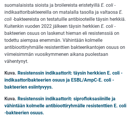
suomalaisista sioista ja broilereista eristetyillä
E. coli
-
indikaattoribakteereilla on matalalla tasolla ja valtaosa
E.
coli
-bakteereista on testatuille antibiooteille täysin herkkiä.
Kuitenkin vuoden 2022 jälkeen täysin herkkien
E. coli
-
bakteerien osuus on laskenut hieman eli resistenssiä on
todettu aiempaa enemmän. Vähintään kolmelle
antibioottiryhmälle resistenttien bakteerikantojen osuus on
viimeisimmän vuosikymmenen aikana puolestaan
vähentynyt.
Kuva.
Resistenssin indikaattorit: täysin herkkien E. coli -
indikaattoribakteerien osuus ja ESBL/AmpC-E. coli -
bakteerien esiintyvyys.
Kuva.
Resistenssin indikaattorit: siprofloksasiinille ja
vähintään kolmelle antibioottiryhmälle resistenttien E. coli
-bakteerien osuus.