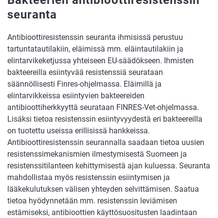
Bakteerien antibioottiresistenssin
seuranta
Antibioottiresistenssin seuranta ihmisissä perustuu
tartuntatautilakiin, eläimissä mm. eläintautilakiin ja
elintarvikeketjussa yhteiseen EU-säädökseen. Ihmisten
bakteereilla esiintyvää resistenssiä seurataan
säännöllisesti Finres-ohjelmassa. Eläimillä ja
elintarvikkeissa esiintyvien bakteereiden
antibioottiherkkyyttä seurataan FINRES-Vet-ohjelmassa.
Lisäksi tietoa resistenssin esiintyvyydestä eri bakteereilla
on tuotettu useissa erillisissä hankkeissa.
Antibioottiresistenssin seurannalla saadaan tietoa uusien
resistenssimekanismien ilmestymisestä Suomeen ja
resistenssitilanteen kehittymisestä ajan kuluessa. Seuranta
mahdollistaa myös resistenssin esiintymisen ja
lääkekulutuksen välisen yhteyden selvittämisen. Saatua
tietoa hyödynnetään mm. resistenssin leviämisen
estämiseksi, antibioottien käyttösuositusten laadintaan