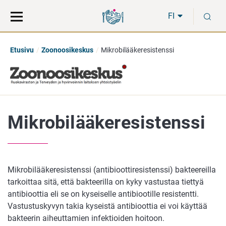
Siirry
Siirry
H
suoraan
koko
FI
sisältöön
sivuston
hakuun
Etusivu
Zoonoosikeskus
Mikrobilääkeresistenssi
Mikrobilääkeresistenssi
Mikrobilääkeresistenssi (antibioottiresistenssi) bakteereilla
tarkoittaa sitä, että bakteerilla on kyky vastustaa tiettyä
antibioottia eli se on kyseiselle antibiootille resistentti.
Vastustuskyvyn takia kyseistä antibioottia ei voi käyttää
bakteerin aiheuttamien infektioiden hoitoon.