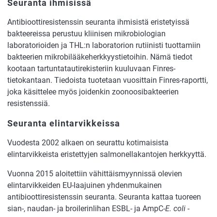
Seuranta ihmisissä
Antibioottiresistenssin seuranta ihmisistä eristetyissä
bakteereissa perustuu kliinisen mikrobiologian
laboratorioiden ja THL:n laboratorion rutiinisti tuottamiin
bakteerien mikrobilääkeherkkyystietoihin. Nämä tiedot
kootaan tartuntatautirekisteriin kuuluvaan Finres-
tietokantaan. Tiedoista tuotetaan vuosittain Finres-raportti,
joka käsittelee myös joidenkin zoonoosibakteerien
resistenssiä.
Seuranta elintarvikkeissa
Vuodesta 2002 alkaen on seurattu kotimaisista
elintarvikkeista eristettyjen salmonellakantojen herkkyyttä.
Vuonna 2015 aloitettiin vähittäismyynnissä olevien
elintarvikkeiden EU-laajuinen yhdenmukainen
antibioottiresistenssin seuranta. Seuranta kattaa tuoreen
sian-, naudan- ja broilerinlihan ESBL- ja AmpC-
E. coli
-