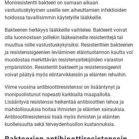
Moniresistentti bakteeri on samaan aikaan
vastustuskykyinen useille sen aiheuttamien infektioiden
hoidossa tavallisimmin käytetyille lääkkeille.
Bakteerien herkkyys lääkkeille vaihtelee. Bakteerit voivat
olla luonnostaan joillekin lääkeaineille resistenttejä tai
muuttua niille vastustuskykyisiksi. Resistenttien bakteerien
ja resistenssigeenien leviäminen eläintuotannon kautta voi
muodostaa merkittävän resistenssitekijöiden varaston
ympäristöön. Resistentit bakteerit ja resistenssigeenit
voivat päätyä myös elintarvikkeisiin ja eläinten rehuihin.
Viime vuosina antibioottiresistenssi on lisääntynyt ja
monipuolistunut nopeasti kaikkialla maapallolla.
Lisääntyvä resistenssi heikentää antibioottien tehoa ja
mahdollisuuksia hoitaa ihmisten ja eläinten sairauksia.
Antibioottiresistenssi lisää myös ihmisten ja eläinten
kuolleisuutta sekä terveydenhuollon kustannuksia.