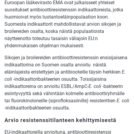
Euroopan lääkevirasto EMA ovat julkaisseet yhteiset
suositukset antibioottiresistenssin indikaattoreista, jotka
huomioivat myös tuotantoeläinpopulaation koon.
Suomesta indikaattorit mahdollistavat arvion sikojen ja
broilereiden osalta, koska näistä populaatioista
näytteenotto toteutuu tasaisin väliajoin EU:n
yhdenmukaisen ohjelman mukaisesti.
Sikojen ja broilereiden antibioottiresistenssin ensisijaisena
indikaattorina on Suomen osalta arvioitu näistä
eläinlajeista eristettyjen ja antibiooteille täysin herkkien
E.
coli
-indikaattoribakteerien osuutta. Toissijaisina
indikaattoreina on arvioitu ESBL/AmpC-
E. coli
-bakteerin
esiintyvyyttä sekä vähintään kolmelle antibioottiryhmälle
tai fluorokinoloneille (siprofloksasiinille) resistenttien
E. coli
-indikaattoribakteerien osuutta.
Arvio resistenssitilanteen kehittymisestä
EU-indikaattoreilla arvioituna, antibioottiresistenssi