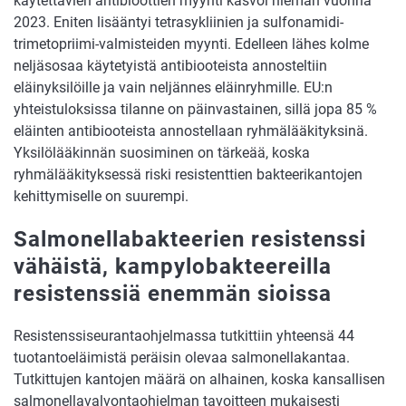
käytettävien antibioottien myynti kasvoi hieman vuonna
2023. Eniten lisääntyi tetrasykliinien ja sulfonamidi-
trimetopriimi-valmisteiden myynti. Edelleen lähes kolme
neljäsosaa käytetyistä antibiooteista annosteltiin
eläinyksilöille ja vain neljännes eläinryhmille. EU:n
yhteistuloksissa tilanne on päinvastainen, sillä jopa 85 %
eläinten antibiooteista annostellaan ryhmälääkityksinä.
Yksilölääkinnän suosiminen on tärkeää, koska
ryhmälääkityksessä riski resistenttien bakteerikantojen
kehittymiselle on suurempi.
Salmonellabakteerien resistenssi
vähäistä, kampylobakteereilla
resistenssiä enemmän sioissa
Resistenssiseurantaohjelmassa tutkittiin yhteensä 44
tuotantoeläimistä peräisin olevaa salmonellakantaa.
Tutkittujen kantojen määrä on alhainen, koska kansallisen
salmonellavalvontaohjelman tavoitteen mukaisesti