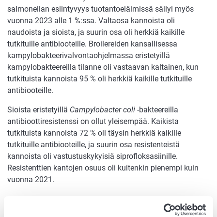
salmonellan esiintyvyys tuotantoeläimissä säilyi myös
vuonna 2023 alle 1 %:ssa. Valtaosa kannoista oli
naudoista ja sioista, ja suurin osa oli herkkiä kaikille
tutkituille antibiooteille. Broilereiden kansallisessa
kampylobakteerivalvontaohjelmassa eristetyillä
kampylobakteereilla tilanne oli vastaavan kaltainen, kun
tutkituista kannoista 95 % oli herkkiä kaikille tutkituille
antibiooteille.
Sioista eristetyillä
Campylobacter coli
-bakteereilla
antibioottiresistenssi on ollut yleisempää. Kaikista
tutkituista kannoista 72 % oli täysin herkkiä kaikille
tutkituille antibiooteille, ja suurin osa resistenteistä
kannoista oli vastustuskykyisiä siprofloksasiinille.
Resistenttien kantojen osuus oli kuitenkin pienempi kuin
vuonna 2021.
Suomalaisessa naudan- ja
sianlihassa ei todettu ESBL-