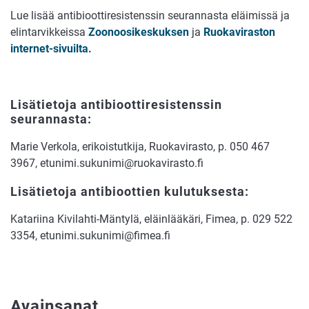
Lue lisää antibioottiresistenssin seurannasta eläimissä ja
elintarvikkeissa
Zoonoosikeskuksen
ja
Ruokaviraston
internet-sivuilta.
Lisätietoja antibioottiresistenssin
seurannasta:
Marie Verkola, erikoistutkija, Ruokavirasto, p. 050 467
3967, etunimi.sukunimi@ruokavirasto.fi
Lisätietoja antibioottien kulutuksesta:
Katariina Kivilahti-Mäntylä, eläinlääkäri, Fimea, p. 029 522
3354, etunimi.sukunimi@fimea.fi
Avainsanat