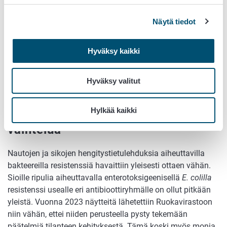
joiden ajatellaan kuvastavan eläinten suolistomikrobiston
yleisimpiä resistenssipiirteitä. Vuonna 2023 täysin herkkien
Näytä tiedot
indikaattoribakteereiden osuus laski 78 %:sta 69 %:iin
vuoteen 2021 verrattuna. Tämä oli seurausta erityisesti
ampisilliinille vastustuskykyisten kantojen osuuden
Hyväksy kaikki
kasvusta. Euroopan mittakaavassa täysin herkkien
bakteerien osuus on edelleen erittäin hyvällä tasolla.
Hyväksy valitut
Eläimille sairauksia aiheuttavien
Hylkää kaikki
bakteerien resistenssissä suurta
vaihtelua
Nautojen ja sikojen hengitystietulehduksia aiheuttavilla
bakteereilla resistenssiä havaittiin yleisesti ottaen vähän.
Sioille ripulia aiheuttavalla enterotoksigeenisellä
E. colilla
resistenssi usealle eri antibioottiryhmälle on ollut pitkään
yleistä. Vuonna 2023 näytteitä lähetettiin Ruokavirastoon
niin vähän, ettei niiden perusteella pysty tekemään
päätelmiä tilanteen kehityksestä. Tämä koski myös monia