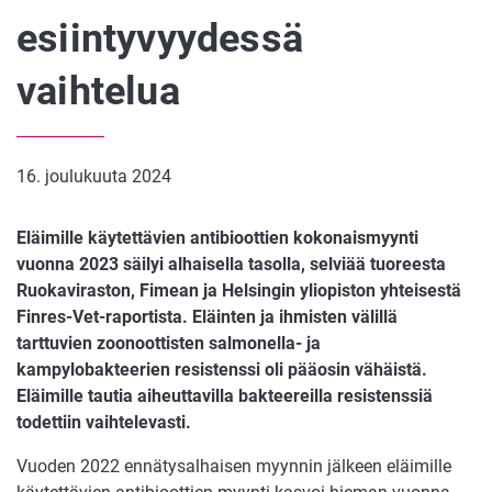
esiintyvyydessä
vaihtelua
16. joulukuuta 2024
Eläimille käytettävien antibioottien kokonaismyynti
vuonna 2023 säilyi alhaisella tasolla, selviää tuoreesta
Ruokaviraston, Fimean ja Helsingin yliopiston yhteisestä
Finres-Vet-raportista. Eläinten ja ihmisten välillä
tarttuvien zoonoottisten salmonella- ja
kampylobakteerien resistenssi oli pääosin vähäistä.
Eläimille tautia aiheuttavilla bakteereilla resistenssiä
todettiin vaihtelevasti.
Vuoden 2022 ennätysalhaisen myynnin jälkeen eläimille