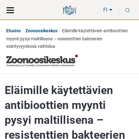
Siirry
Siirry
H
suoraan
koko
FI
sisältöön
sivuston
hakuun
Etusivu
Zoonoosikeskus
Eläimille käytettävien antibioottien
myynti pysyi maltillisena – resistenttien bakteerien
esiintyvyydessä vaihtelua
Eläimille käytettävien
antibioottien myynti
pysyi maltillisena –
resistenttien bakteerien