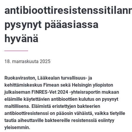
antibioottiresistenssitilan
pysynyt pääasiassa
hyvänä
18. marraskuuta 2025
Ruokaviraston, Lääkealan turvallisuus- ja
kehittämiskeskus Fimean sekä Helsingin yliopiston
julkaiseman FINRES-Vet 2024 -yhteisraportin mukaan
eläimille käytettävien antibioottien kulutus on pysynyt
maltillisena. Eläimistä eristettyjen bakteerien
antibioottiresistenssi on pääosin vähäistä, vaikka tietyille
tautia aiheuttaville bakteereille resistenssiä esiintyy
yleisemmin.