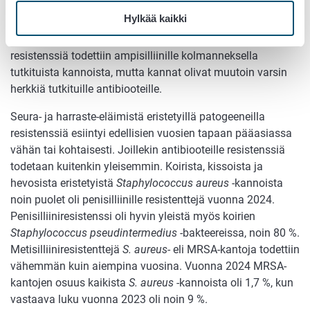
sikatilalta. Sikojen ja nautojen hengitystiepatogeenit olivat
Hylkää kaikki
pääosin herkkiä tutkituille antibiooteille. Broilereilla
kolibasilloosia aiheuttavissa
E. coli
-bakteereissa
resistenssiä todettiin ampisilliinille kolmanneksella
tutkituista kannoista, mutta kannat olivat muutoin varsin
herkkiä tutkituille antibiooteille.
Seura- ja harraste-eläimistä eristetyillä patogeeneilla
resistenssiä esiintyi edellisien vuosien tapaan pääasiassa
vähän tai kohtaisesti. Joillekin antibiooteille resistenssiä
todetaan kuitenkin yleisemmin. Koirista, kissoista ja
hevosista eristetyistä
Staphylococcus aureus
-kannoista
noin puolet oli penisilliinille resistenttejä vuonna 2024.
Penisilliiniresistenssi oli hyvin yleistä myös koirien
Staphylococcus pseudintermedius
-bakteereissa, noin 80 %.
Metisilliiniresistenttejä
S. aureus
- eli MRSA-kantoja todettiin
vähemmän kuin aiempina vuosina. Vuonna 2024 MRSA-
kantojen osuus kaikista
S. aureus
-kannoista oli 1,7 %, kun
vastaava luku vuonna 2023 oli noin 9 %.