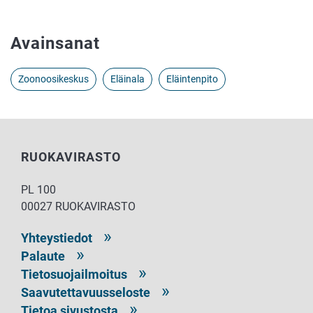
Avainsanat
Zoonoosikeskus
Eläinala
Eläintenpito
RUOKAVIRASTO
PL 100
00027 RUOKAVIRASTO
Yhteystiedot
Palaute
Tietosuojailmoitus
Saavutettavuusseloste
Tietoa sivustosta