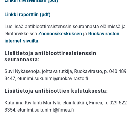
Linkki tiivistelmään (pdf)
Linkki raporttiin (pdf)
Lue lisää antibioottiresistenssin seurannasta eläimissä ja
elintarvikkeissa
Zoonoosikeskuksen
ja
Ruokaviraston
internet-sivuilta
.
Lisätietoja antibioottiresistenssin
seurannasta:
Suvi Nykäsenoja, johtava tutkija, Ruokavirasto, p. 040 489
3447, etunimi.sukunimi@ruokavirasto.fi
Lisätietoja antibioottien kulutuksesta:
Katariina Kivilahti-Mäntylä, eläinlääkäri, Fimea, p. 029 522
3354, etunimi.sukunimi@fimea.fi