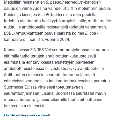
Metisilliiniresistenttien
S. pseudintermedius
-kantojen
osuus on viime vuosina vaihdellut 5 %:n molemmin puolin.
Koirien ja kissojen
E. coli
-bakteereilla noin puolella
todettiin alentunutta herkkyyttä ampisilliinille, mutta muille
tutkituille antibiooteille resistenssiä todettiin vähemmän.
ESBL/AmpC-kantojen osuus kaikista koirien
E. coli
-
kannoista oli noin 3 % vuonna 2024.
Kansallisessa FINRES-Vet-seurantaohjelmassa seurataan
eläimille tarkoitettujen antibioottien kulutusta sekä
eläimistä ja elintarvikkeista eristettyjen bakteerien
antibioottiresistenssiä eli vastustuskykyä antibiooteille.
Antibioottiresistenssin seuranta tuotantoeläimistä
eristetyissä zoonoosi- ja indikaattoribakteereissa perustuu
Suomessa EU:ssa yhteisesti toteutettavaan
seurantaohjelmaan. Lisäksi Suomessa seurataan muun
muassa tuotanto- ja seuraeläimille tautia aiheuttavien
bakteerien resistenssiä.