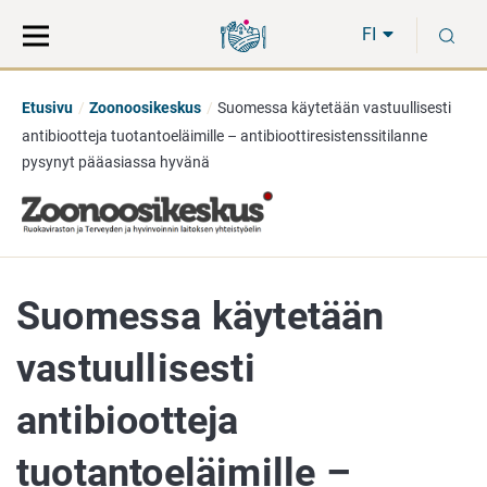
Siirry
Siirry
H
suoraan
koko
FI
sisältöön
sivuston
hakuun
Etusivu
Zoonoosikeskus
Suomessa käytetään vastuullisesti
antibiootteja tuotantoeläimille – antibioottiresistenssitilanne
pysynyt pääasiassa hyvänä
Suomessa käytetään
vastuullisesti
antibiootteja
tuotantoeläimille –