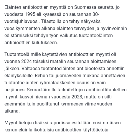
Eläinten antibioottien myyntiä on Suomessa seurattu jo
vuodesta 1995 eli kyseessä on seurannan 30-
vuotisjuhlavuosi. Tilastoilla on tehty näkyväksi
vuosikymmenten aikana eläinten terveyden ja hyvinvoinnin
edistämiseksi tehdyn työn vaikutus tuotantoeläinten
antibioottien kulutukseen.
Tuotantoeläimille käytettävien antibioottien myynti oli
vuonna 2024 toiseksi matalin seurannan aloittamisen
jälkeen. Valtaosa tuotantoeläinten antibiooteista annettiin
eläinyksilöille. Rehun tai juomaveden mukana annettavien
tuotantoeläinten ryhmälääkkeiden osuus on vain
neljännes. Seuraeläimille tarkoitettujen antibioottitablettien
myynti kasvoi hieman vuodesta 2023, mutta on silti
enemmän kuin puolittunut kymmenen viime vuoden
aikana.
Myyntitietojen lisäksi raportissa esitellään ensimmäisen
kerran eläinlajikohtaisia antibioottien käyttötietoja.