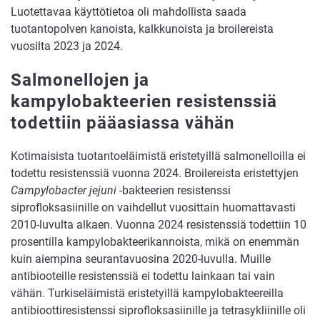
Luotettavaa käyttötietoa oli mahdollista saada
tuotantopolven kanoista, kalkkunoista ja broilereista
vuosilta 2023 ja 2024.
Salmonellojen ja
kampylobakteerien resistenssiä
todettiin pääasiassa vähän
Kotimaisista tuotantoeläimistä eristetyillä salmonelloilla ei
todettu resistenssiä vuonna 2024. Broilereista eristettyjen
Campylobacter jejuni
-bakteerien resistenssi
siprofloksasiinille on vaihdellut vuosittain huomattavasti
2010-luvulta alkaen. Vuonna 2024 resistenssiä todettiin 10
prosentilla kampylobakteerikannoista, mikä on enemmän
kuin aiempina seurantavuosina 2020-luvulla. Muille
antibiooteille resistenssiä ei todettu lainkaan tai vain
vähän. Turkiseläimistä eristetyillä kampylobakteereilla
antibioottiresistenssi siprofloksasiinille ja tetrasykliinille oli