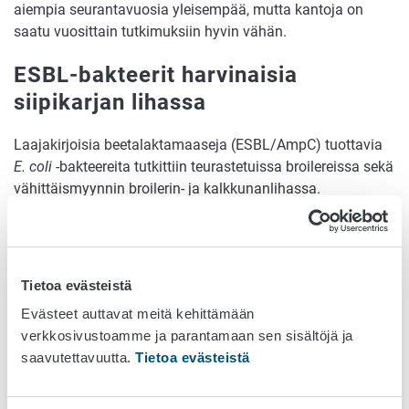
aiempia seurantavuosia yleisempää, mutta kantoja on
saatu vuosittain tutkimuksiin hyvin vähän.
ESBL-bakteerit harvinaisia
siipikarjan lihassa
Laajakirjoisia beetalaktamaaseja (ESBL/AmpC) tuottavia
E. coli
-bakteereita tutkittiin teurastetuissa broilereissa sekä
vähittäismyynnin broilerin- ja kalkkunanlihassa.
Broilereissa näitä bakteereita todettiin yhdessä prosentissa
tutkittuja näytteitä ja broilerinlihassa 0,3 prosentissa.
Kalkkunanlihassa niitä ei todettu lainkaan. Hyvä tilanne
siipikarjassa näkyy myös siinä, että maahantuoduissa
Tietoa evästeistä
broileri-, kana- ja kalkkunaparvissa näitä bakteereita ei ole
Evästeet auttavat meitä kehittämään
todettu lainkaan vuoden 2020 jälkeen.
verkkosivustoamme ja parantamaan sen sisältöjä ja
Teurasbroilereista eristettiin myös nk.
E. coli
-
saavutettavuutta.
Tietoa evästeistä
indikaattoribakteereita, joiden resistenssin ajatellaan
kuvastavan suolistomikrobien tyypillisimpiä