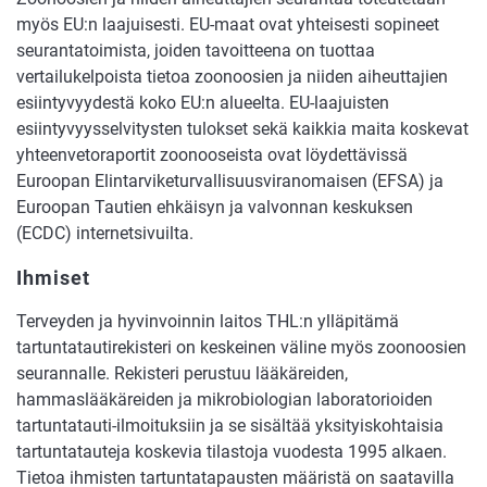
myös EU:n laajuisesti. EU-maat ovat yhteisesti sopineet
seurantatoimista, joiden tavoitteena on tuottaa
vertailukelpoista tietoa zoonoosien ja niiden aiheuttajien
esiintyvyydestä koko EU:n alueelta. EU-laajuisten
esiintyvyysselvitysten tulokset sekä kaikkia maita koskevat
yhteenvetoraportit zoonooseista ovat löydettävissä
Euroopan Elintarviketurvallisuusviranomaisen (EFSA) ja
Euroopan Tautien ehkäisyn ja valvonnan keskuksen
(ECDC) internetsivuilta.
Ihmiset
Terveyden ja hyvinvoinnin laitos THL:n ylläpitämä
tartuntatautirekisteri on keskeinen väline myös zoonoosien
seurannalle. Rekisteri perustuu lääkäreiden,
hammaslääkäreiden ja mikrobiologian laboratorioiden
tartuntatauti-ilmoituksiin ja se sisältää yksityiskohtaisia
tartuntatauteja koskevia tilastoja vuodesta 1995 alkaen.
Tietoa ihmisten tartuntatapausten määristä on saatavilla