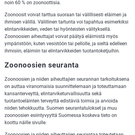
noin 60 % on zoonoottisia.
Zoonoosit voivat tarttua suoraan tai välillisesti eläimen ja
ihmisen välillä. Välillinen tartunta voi tapahtua esimerkiksi
elintarvikkeiden, veden tai hyönteisten välityksellä.
Zoonoosien aiheuttajat voivat päätyä eläimistä myös
ympäristöön, kuten vesistöön tai pellolle, ja sieltä edelleen
ihmisiin, eläimiin tai elintarvikkeiden tuotantoketjuihin.
Zoonoosien seuranta
Zoonoosien ja niiden aiheuttajien seurannan tarkoituksena
on auttaa viranomaisia suunnittelemaan ja toteuttamaan
kansanterveyttä, elintarviketurvallisuutta sekä
tuotantoeläinten terveyttä edistäviä toimia ja arvioida
niiden tehokkuutta. Suomen seurantatulokset ja muu
zoonoosien esiintyvyyttä Suomessa koskeva tieto on
koottu näille sivulle.
Zoonoosien ja niiden aiheuttajien seurantaa toteutetaan