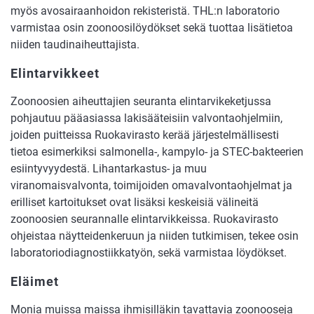
myös avosairaanhoidon rekisteristä. THL:n laboratorio
varmistaa osin zoonoosilöydökset sekä tuottaa lisätietoa
niiden taudinaiheuttajista.
Elintarvikkeet
Zoonoosien aiheuttajien seuranta elintarvikeketjussa
pohjautuu pääasiassa lakisääteisiin valvontaohjelmiin,
joiden puitteissa Ruokavirasto kerää järjestelmällisesti
tietoa esimerkiksi salmonella-, kampylo- ja STEC-bakteerien
esiintyvyydestä. Lihantarkastus- ja muu
viranomaisvalvonta, toimijoiden omavalvontaohjelmat ja
erilliset kartoitukset ovat lisäksi keskeisiä välineitä
zoonoosien seurannalle elintarvikkeissa. Ruokavirasto
ohjeistaa näytteidenkeruun ja niiden tutkimisen, tekee osin
laboratoriodiagnostiikkatyön, sekä varmistaa löydökset.
Eläimet
Monia muissa maissa ihmisilläkin tavattavia zoonooseja