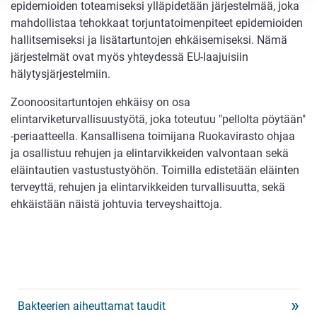
epidemioiden toteamiseksi ylläpidetään järjestelmää, joka
mahdollistaa tehokkaat torjuntatoimenpiteet epidemioiden
hallitsemiseksi ja lisätartuntojen ehkäisemiseksi. Nämä
järjestelmät ovat myös yhteydessä EU-laajuisiin
hälytysjärjestelmiin.
Zoonoositartuntojen ehkäisy on osa
elintarviketurvallisuustyötä, joka toteutuu "pellolta pöytään"
-periaatteella. Kansallisena toimijana Ruokavirasto ohjaa
ja osallistuu rehujen ja elintarvikkeiden valvontaan sekä
eläintautien vastustustyöhön. Toimilla edistetään eläinten
terveyttä, rehujen ja elintarvikkeiden turvallisuutta, sekä
ehkäistään näistä johtuvia terveyshaittoja.
Bakteerien aiheuttamat taudit