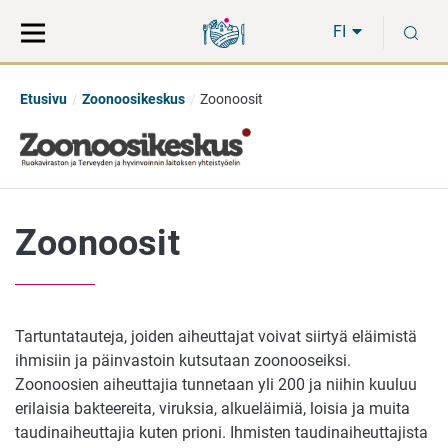
Siirry
Siirry
H
suoraan
koko
FI
sisältöön
sivuston
hakuun
Etusivu
Zoonoosikeskus
Zoonoosit
Zoonoosit
Tartuntatauteja, joiden aiheuttajat voivat siirtyä eläimistä
ihmisiin ja päinvastoin kutsutaan zoonooseiksi.
Zoonoosien aiheuttajia tunnetaan yli 200 ja niihin kuuluu
erilaisia bakteereita, viruksia, alkueläimiä, loisia ja muita
taudinaiheuttajia kuten prioni. Ihmisten taudinaiheuttajista