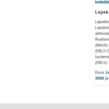
kotielä
Lepak
Lepakkor
Lepakoit
aktiivi
Ruokavir
(
Myotis
(EBLV-2)
tuntema
(KBLV).
Kuva.
L
2006
(p