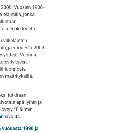
ä 2300. Vuosien 1988–
 eläimillä, jonka
allintaan
ja ei ole todettu.
villieläinten
tain, ja vuodesta 2003
tesyöttejä. Vuonna
tolevitykseen.
lä luonnosta
on määrityksillä.
ksi tutkitaan
ivotautiepäilyihin ja
löytyy ”Eläinten
on
sivuilta.
lä vuodesta 1998 ja