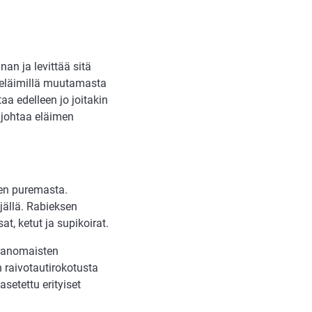
an ja levittää sitä
e eläimillä muutamasta
aa edelleen jo joitakin
 johtaa eläimen
men puremasta.
jällä. Rabieksen
t, ketut ja supikoirat.
ranomaisten
n raivotautirokotusta
setettu erityiset