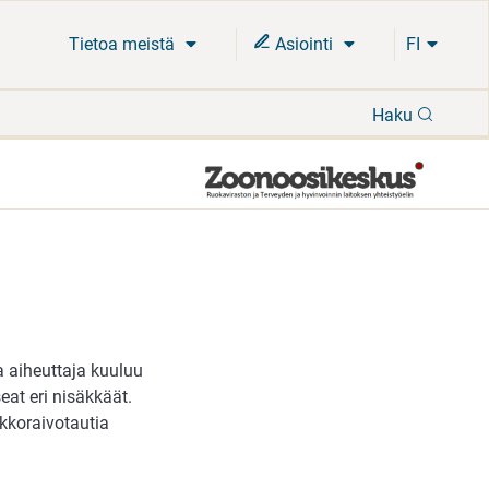
Tietoa meistä
Asiointi
FI
Hae
Haku
a aiheuttaja kuuluu
eat eri nisäkkäät.
akkoraivotautia