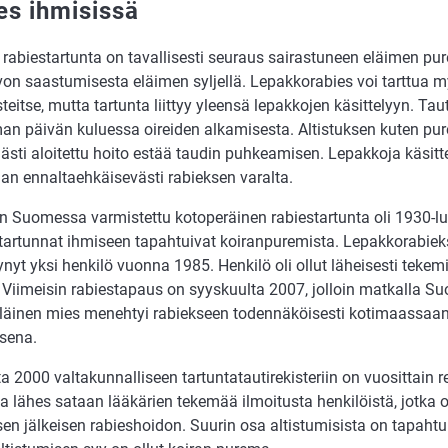
es ihmisissä
 rabiestartunta on tavallisesti seuraus sairastuneen eläimen pu
von saastumisesta eläimen syljellä. Lepakkorabies voi tarttua 
teitse, mutta tartunta liittyy yleensä lepakkojen käsittelyyn. Ta
n päivän kuluessa oireiden alkamisesta. Altistuksen kuten pu
ästi aloitettu hoito estää taudin puhkeamisen. Lepakkoja käsitte
aan ennaltaehkäisevästi rabieksen varalta.
in Suomessa varmistettu kotoperäinen rabiestartunta oli 1930-l
a tartunnat ihmiseen tapahtuivat koiranpuremista. Lepakkorabi
yt yksi henkilö vuonna 1985. Henkilö oli ollut läheisesti tekem
 Viimeisin rabiestapaus on syyskuulta 2007, jolloin matkalla S
iniläinen mies menehtyi rabiekseen todennäköisesti kotimaassa
sena.
 2000 valtakunnalliseen tartuntatautirekisteriin on vuosittain re
a lähes sataan lääkärien tekemää ilmoitusta henkilöistä, jotka 
sen jälkeisen rabieshoidon. Suurin osa altistumisista on tapahtu