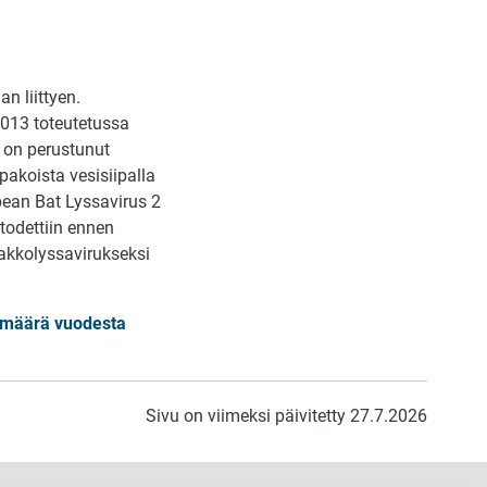
n liittyen.
2013 toteutetussa
a on perustunut
pakoista vesisiipalla
ropean Bat Lyssavirus 2
 todettiin ennen
pakkolyssavirukseksi
ismäärä vuodesta
Sivu on viimeksi päivitetty 27.7.2026