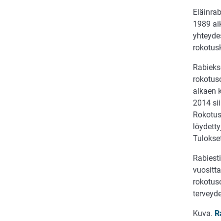
Eläinra
1989 aik
yhteydes
rokotus
Rabieks
rokotuso
alkaen k
2014 sii
Rokotus
löydetty
Tulokset
Rabiest
vuositta
rokotuso
terveyde
Kuva.
R