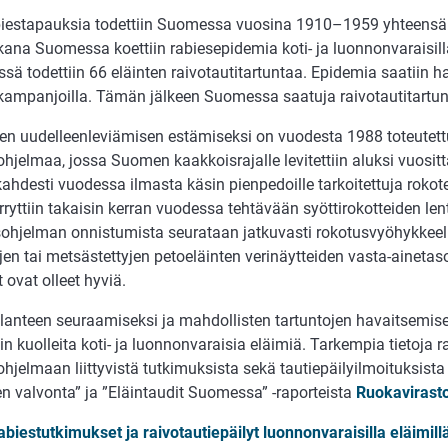
biestapauksia todettiin Suomessa vuosina 1910–1959 yhteens
ana Suomessa koettiin rabiesepidemia koti- ja luonnonvaraisilla
sä todettiin 66 eläinten raivotautitartuntaa. Epidemia saatiin h
kampanjoilla. Tämän jälkeen Suomessa saatuja raivotautitartunto
en uudelleenleviämisen estämiseksi on vuodesta 1988 toteutettu 
hjelmaa, jossa Suomen kaakkoisrajalle levitettiin aluksi vuosit
ahdesti vuodessa ilmasta käsin pienpedoille tarkoitettuja roko
rryttiin takaisin kerran vuodessa tehtävään syöttirokotteiden len
ohjelman onnistumista seurataan jatkuvasti rokotusvyöhykkeel
jen tai metsästettyjen petoeläinten verinäytteiden vasta-ainetas
 ovat olleet hyviä.
ilanteen seuraamiseksi ja mahdollisten tartuntojen havaitsemise
in kuolleita koti- ja luonnonvaraisia eläimiä. Tarkempia tietoja ra
hjelmaan liittyvistä tutkimuksista sekä tautiepäilyilmoituksista 
n valvonta” ja ”Eläintaudit Suomessa” -raporteista
Ruokavirast
abiestutkimukset ja raivotautiepäilyt luonnonvaraisilla eläimil