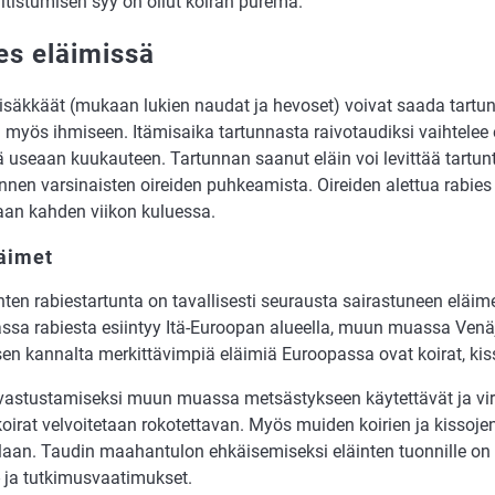
altistumisen syy on ollut koiran purema.
es eläimissä
isäkkäät (mukaan lukien naudat ja hevoset) voivat saada tartunn
n myös ihmiseen. Itämisaika tartunnasta raivotaudiksi vaihtele
 useaan kuukauteen. Tartunnan saanut eläin voi levittää tartunt
nnen varsinaisten oireiden puhkeamista. Oireiden alettua rabies
an kahden viikon kuluessa.
läimet
nten rabiestartunta on tavallisesti seurausta sairastuneen eläi
ssa rabiesta esiintyy Itä-Euroopan alueella, muun muassa Venä
en kannalta merkittävimpiä eläimiä Euroopassa ovat koirat, kissa
vastustamiseksi muun muassa metsästykseen käytettävät ja vi
oirat velvoitetaan rokotettavan. Myös muiden koirien ja kissoje
laan. Taudin maahantulon ehkäisemiseksi eläinten tuonnille on a
- ja tutkimusvaatimukset.