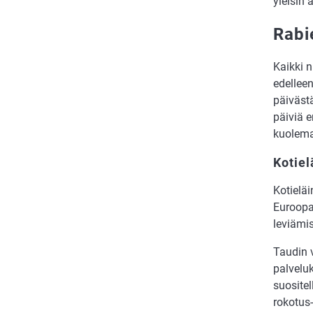
yleisin 
Rabi
Kaikki n
edellee
päivästä
päiviä e
kuolema
Kotie
Kotieläi
Euroopa
leviämis
Taudin 
palveluk
suositel
rokotus