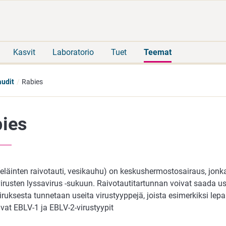
Siirry
Siirry
suoraan
koko
sisältöön
sivuston
hakuun
Kasvit
Laboratorio
Tuet
Teemat
audit
Rabies
ies
(eläinten raivotauti, vesikauhu) on keskushermostosairaus, jonk
rusten lyssavirus -sukuun. Raivotautitartunnan voivat saada us
ruksesta tunnetaan useita virustyyppejä, joista esimerkiksi lep
vat EBLV-1 ja EBLV-2-virustyypit