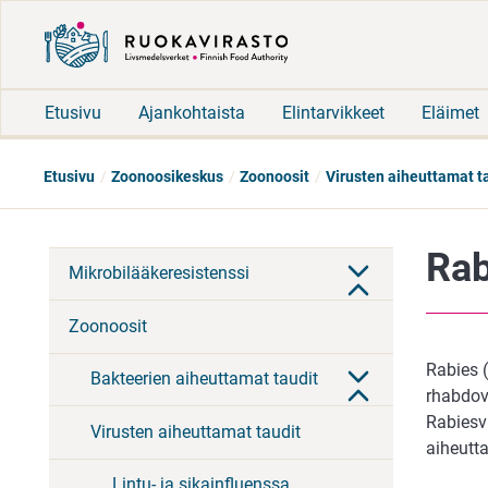
Etusivu
Ajankohtaista
Elintarvikkeet
Eläimet
Etusivu
Zoonoosikeskus
Zoonoosit
Virusten aiheuttamat t
Rab
Mikrobilääkeresistenssi
Zoonoosit
Rabies 
Bakteerien aiheuttamat taudit
rhabdovi
Rabiesvi
Virusten aiheuttamat taudit
aiheutta
Lintu- ja sikainfluenssa