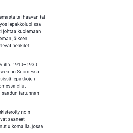
remasta tai haavan tai
myös lepakkoluolissa
uti johtaa kuolemaan
reman jälkeen
levät henkilöt
uvulla. 1910–1930-
ekseen on Suomessa
isissä lepakkojen
uomessa ollut
an saadun tartunnan
kisteröity noin
ovat saaneet
nut ulkomailla, jossa