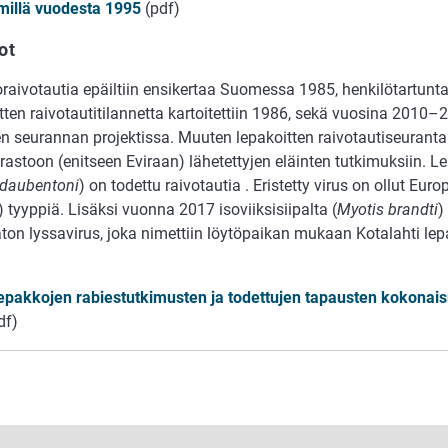
imillä vuodesta 1995
(pdf)
ot
aivotautia epäiltiin ensikertaa Suomessa 1985, henkilötartuntaa
ten raivotautitilannetta kartoitettiin 1986, sekä vuosina 2010–
sen seurannan projektissa. Muuten lepakoitten raivotautiseurant
astoon (enitseen Eviraan) lähetettyjen eläinten tutkimuksiin. Le
 daubentoni
) on todettu raivotautia . Eristetty virus on ollut Eu
 tyyppiä. Lisäksi vuonna 2017 isoviiksisiipalta (
Myotis brandti
)
ton lyssavirus, joka nimettiin löytöpaikan mukaan Kotalahti le
epakkojen rabiestutkimusten ja todettujen tapausten kokona
df)