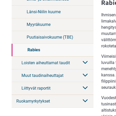
Rabi
Länsi-Niilin kuume
Ihmisen
limakal
Myyräkuume
hengitys
muutama
Puutiaisaivokuume (TBE)
välittöm
rokotet
Rabies
Viimeis
luvuill
Loisten aiheuttamat taudit
menehtyn
kanssa.
Muut taudinaiheuttajat
filippi
seurauk
Liittyvät raportit
Vuodesta
Ruokamyrkytykset
tusinast
altistuk