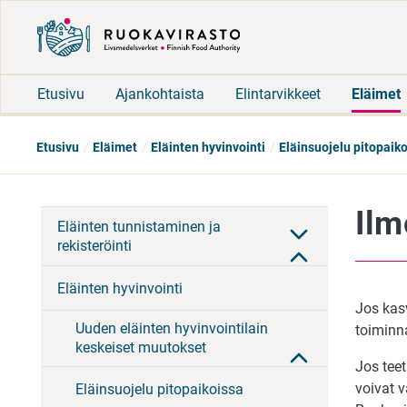
Etusivu
Ajankohtaista
Elintarvikkeet
Eläimet
Etusivu
Eläimet
Eläinten hyvinvointi
Eläinsuojelu pitopaik
Ilm
Eläinten tunnistaminen ja
rekisteröinti
Eläinten hyvinvointi
Jos kasv
Uuden eläinten hyvinvointilain
toiminn
keskeiset muutokset
Jos tee
voivat v
Eläinsuojelu pitopaikoissa