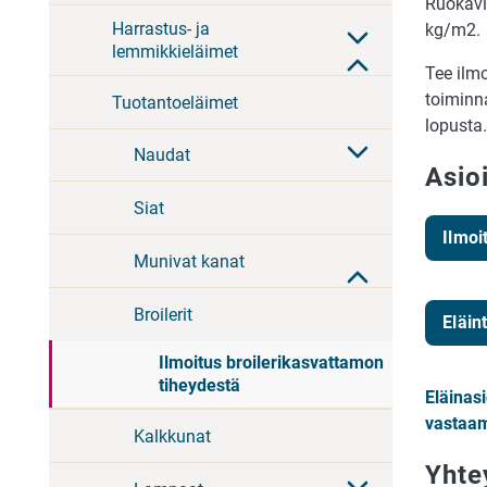
Ruokavir
Harrastus- ja
kg/m2.
lemmikkieläimet
Tee ilm
toiminna
Tuotantoeläimet
lopusta
Naudat
Asioi
Siat
Ilmoi
Munivat kanat
Broilerit
Eläin
Ilmoitus broilerikasvattamon
tiheydestä
Eläinas
vastaa
Kalkkunat
Yhte