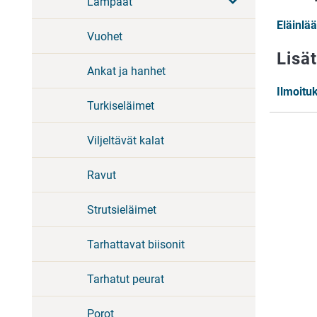
Lampaat
Eläinlä
Vuohet
Lisät
Ankat ja hanhet
Ilmoitu
Turkiseläimet
Viljeltävät kalat
Ravut
Strutsieläimet
Tarhattavat biisonit
Tarhatut peurat
Porot