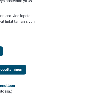
eys nostetaan yli 39
nnissa. Jos lopetat
vat linkit tämän sivun
 lopettaminen
denottoon
stossa.)