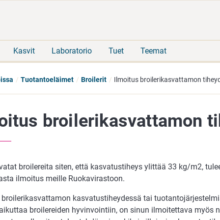
Siirry
Siirry
suoraan
koko
sisältöön
sivuston
hakuun
Kasvit
Laboratorio
Tuet
Teemat
oissa
Tuotantoeläimet
Broilerit
Ilmoitus broilerikasvattamon tihey
oitus broilerikasvattamon t
atat broilereita siten, että kasvatustiheys ylittää 33 kg/m2, tul
asta ilmoitus meille Ruokavirastoon.
t broilerikasvattamon kasvatustiheydessä tai tuotantojärjestelm
aikuttaa broilereiden hyvinvointiin, on sinun ilmoitettava myös n