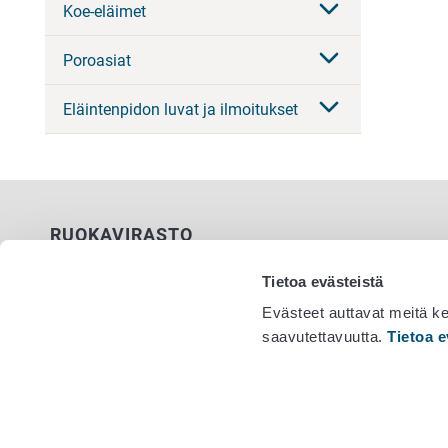
Koe-eläimet
Poroasiat
Eläintenpidon luvat ja ilmoitukset
RUOKAVIRASTO
PL 100
Tietoa evästeistä
00027 RUOKAVIRASTO
Evästeet auttavat meitä k
saavutettavuutta.
Tietoa e
Yhteystiedot
Vaihde 029
Palaute
Tietosuojailmoitus
Saavutettavuusseloste