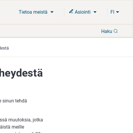
Tietoa meistä
Asiointi
FI
Hae
Haku
destä
iheydestä
ee sinun tehdä
issä muutoksia, jotka
äistä meille