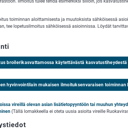
astoon. Ilmoitus tulee tehdä esimerkiksi silloin, jos kasvatustih
oitus toiminnan aloittamisesta ja muutoksista sähköisessä asioi
n, tee lopetusilmoitus sähköisessä asioinnissa. Löydät tarvitta
.
nti
tus broilerikasvattamossa käytettävästä kasvatustiheydestä
ten hyvinvointilain mukaisen ilmoituksenvaraisen toiminnan
ioissa vireillä olevan asian lisätietopyyntöön tai muuhun yhtey
minen
(Tällä lomakkeella ei oteta uusia asioita vireille Ruokavira
ystiedot