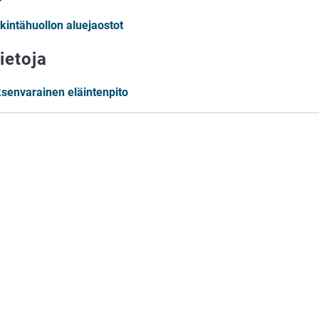
äkintähuollon aluejaostot
ietoja
ksenvarainen eläintenpito