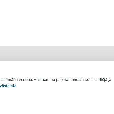
ehittämään verkkosivustoamme ja parantamaan sen sisältöjä ja
västeistä
 530 0400