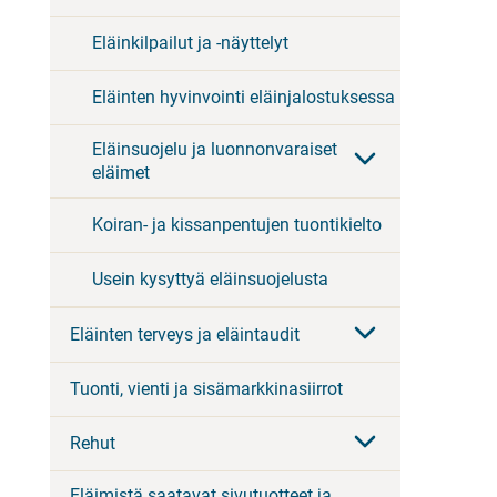
Eläinkilpailut ja -näyttelyt
Eläinten hyvinvointi eläinjalostuksessa
Eläinsuojelu ja luonnonvaraiset
eläimet
Koiran- ja kissanpentujen tuontikielto
Usein kysyttyä eläinsuojelusta
Eläinten terveys ja eläintaudit
Tuonti, vienti ja sisämarkkinasiirrot
Rehut
Eläimistä saatavat sivutuotteet ja