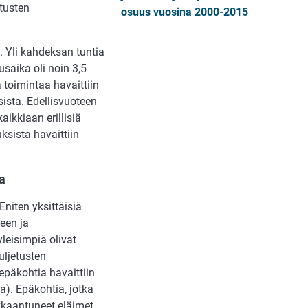
tusten
osuus vuosina 2000-2015
n. Yli kahdeksan tuntia
usaika oli noin 3,5
a toimintaa havaittiin
sista. Edellisvuoteen
ikkiaan erillisiä
ksista havaittiin
ta
niten yksittäisiä
seen ja
yleisimpiä olivat
uljetusten
päkohtia havaittiin
). Epäkohtia, jotka
kkaantuneet eläimet,