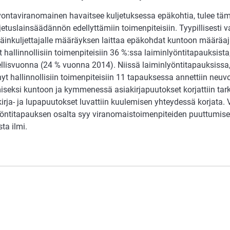
vontaviranomainen havaitsee kuljetuksessa epäkohtia, tulee tä
jetuslainsäädännön edellyttämiin toimenpiteisiin. Tyypillisesti
läinkuljettajalle määräyksen laittaa epäkohdat kuntoon määräa
t hallinnollisiin toimenpiteisiin 36 %:ssa laiminlyöntitapauksi
ellisvuonna (24 % vuonna 2014). Niissä laiminlyöntitapauksissa
nyt hallinnollisiin toimenpiteisiin 11 tapauksessa annettiin neuv
iseksi kuntoon ja kymmenessä asiakirjapuutokset korjattiin ta
kirja- ja lupapuutokset luvattiin kuulemisen yhteydessä korjata. 
yöntitapauksen osalta syy viranomaistoimenpiteiden puuttumise
sta ilmi.