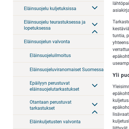
lähtöpa
Eläinsuojelu kuljetuksissa
asiakirj
Tarkastu
Eläinsuojelu teurastuksessa ja
lopetuksessa
kestäviä
tuntia, 
Eläinsuojelun valvonta
yhteensä
verratt
Eläinsuojeluilmoitus
epäkohti
useampi
Eläinsuojeluviranomaiset Suomessa
Yli pu
Epäilyyn perustuvat
Yleisimm
eläinsuojelutarkastukset
epäkohti
kuljetus
Otantaan perustuvat
epäkohd
tarkastukset
lisävaa
kuljetu
Eläinkuljetusten valvonta
liittyvä