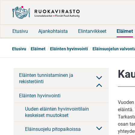
Etusivu
Ajankohtaista
Elintarvikkeet
Eläimet
Etusivu
Eläimet
Eläinten hyvinvointi
Eläinsuojelun valvont
Kau
Eläinten tunnistaminen ja
rekisteröinti
Eläinten hyvinvointi
Vuoden 2
Uuden eläinten hyvinvointilain
eläintä.
keskeiset muutokset
Tarkast
osan ta
Eläinsuojelu pitopaikoissa
yhteydes