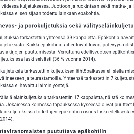
n viidessä kuljetuksessa. Juottoon ja ruokintaan sekä matka- ja l
ksissa ei sen sijaan todettu lainkaan epäkohtia.
evos- ja porokuljetuksia sekä välityseläinkuljetu
jetuksia tarkastettiin yhteensä 39 kappaletta. Epäkohtia havait
uljetuksista. Kaikki epäkohdat aiheutuivat luvan, pätevyystodist
sasiakirjojen puuttumisesta. Verrattuna edellisvuoteen epäkohti
ljetuksissa laski selvästi (36 % vuonna 2014).
kuljetuksia tarkastettiin kuljetuksen lähtöpaikassa eli siellä mi
välineeseen ja teurastamoilla. Yhteensä tarkastettiin 7 kuljetust
ksissa ei havaittu laiminlyöntejä.
välisiä eläinkuljetuksia tarkastettiin 17 kappaletta, näistä kolme
ia. Jokaisessa kolmessa tapauksessa kyseessä olivat puutteet k
läinkuljetuksissa todettujen epäkohtien osuus laski edellisestä
2014).
ntaviranomaisten puututtava epäkohtiin