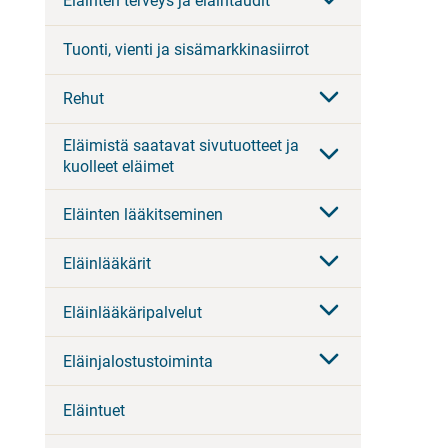
Eläinten terveys ja eläintaudit
Tuonti, vienti ja sisämarkkinasiirrot
Rehut
Eläimistä saatavat sivutuotteet ja
kuolleet eläimet
Eläinten lääkitseminen
Eläinlääkärit
Eläinlääkäripalvelut
Eläinjalostustoiminta
Eläintuet