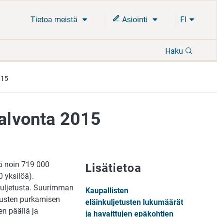
Tietoa meistä
Asiointi
FI
Hae
Haku
015
valvonta 2015
sä noin 719 000
Lisätietoa
0 yksilöä).
 kuljetusta. Suurimman
Kaupallisten
etusten purkamisen
eläinkuljetusten lukumäärät
en päällä ja
ja havaittujen epäkohtien