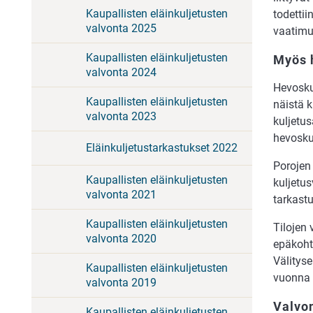
Kaupallisten eläinkuljetusten
todettii
valvonta 2025
vaatimu
Kaupallisten eläinkuljetusten
Myös h
valvonta 2024
Hevoskul
Kaupallisten eläinkuljetusten
näistä k
valvonta 2023
kuljetu
hevosku
Eläinkuljetustarkastukset 2022
Porojen 
Kaupallisten eläinkuljetusten
kuljetus
valvonta 2021
tarkastu
Kaupallisten eläinkuljetusten
Tilojen 
valvonta 2020
epäkoht
Välityse
Kaupallisten eläinkuljetusten
vuonna 
valvonta 2019
Valvo
Kaupallisten eläinkuljetusten