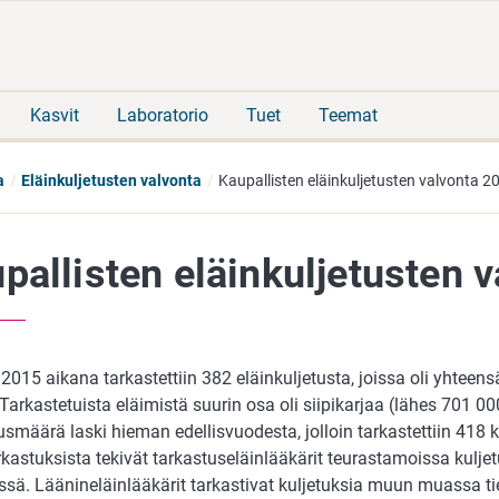
Siirry
Siirry
suoraan
koko
sisältöön
sivuston
hakuun
Kasvit
Laboratorio
Tuet
Teemat
a
Eläinkuljetusten valvonta
Kaupallisten eläinkuljetusten valvonta 2
pallisten eläinkuljetusten 
015 aikana tarkastettiin 382 eläinkuljetusta, joissa oli yhteen
 Tarkastetuista eläimistä suurin osa oli siipikarjaa (lähes 701 00
usmäärä laski hieman edellisvuodesta, jolloin tarkastettiin 418
rkastuksista tekivät tarkastuseläinlääkärit teurastamoissa kulj
sä. Läänineläinlääkärit tarkastivat kuljetuksia muun muassa ti