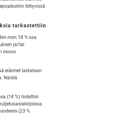
epoaikoihin liittyvissä
ksia tarkastettiin
tiin noin 18 %:ssa
uksen ja/tai
en osuus
ssä eläimet lastataan
a. Näistä
ssa (18 %) todettiin
uljetusasiakirjoissa.
 vuodesta (23 %