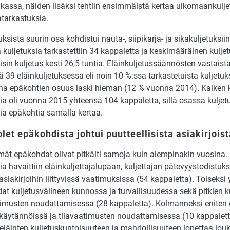
ikassa, näiden lisäksi tehtiin ensimmäistä kertaa ulkomaankulje
atarkastuksia.
ksista suurin osa kohdistui nauta-, siipikarja- ja sikakuljetuksii
 kuljetuksia tarkastettiin 34 kappaletta ja keskimääräinen kuljet
pisin kuljetus kesti 26,5 tuntia. Eläinkuljetussäännösten vastaist
 39 eläinkuljetuksessa eli noin 10 %:ssa tarkastetuista kuljetuk
una epäkohtien osuus laski hieman (12 % vuonna 2014). Kaiken ka
a oli vuonna 2015 yhteensä 104 kappaletta, sillä osassa kuljetu
a epäkohtia samalla kertaa.
olet epäkohdista johtui puutteellisista asiakirjois
ät epäkohdat olivat pitkälti samoja kuin aiempinakin vuosina. E
a havaittiin eläinkuljettajalupaan, kuljettajan pätevyystodistuk
asiakirjoihin liittyvissä vaatimuksissa (54 kappaletta). Toiseksi 
at kuljetusvälineen kunnossa ja turvallisuudessa sekä pitkien k
timusten noudattamisessa (28 kappaletta). Kolmanneksi eniten e
skäytännöissä ja tilavaatimusten noudattamisessa (10 kappaletta
t eläinten kuljetuskuntoisuuteen ja mahdollisuuteen lopettaa lou