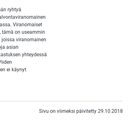
män ryhtyä
 valvontaviranomainen
jassa. Viranomaiset
sta, tämä on useammin
, joissa viranomainen
oja asian
rkastuksen yhteydessä
Viiden
en ei käynyt
Sivu on viimeksi päivitetty 29.10.2018