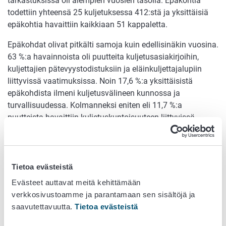
tarkastuksissa oli aiempien vuosien tasolla. Epäkohtia
todettiin yhteensä 25 kuljetuksessa 412:stä ja yksittäisiä
epäkohtia havaittiin kaikkiaan 51 kappaletta.
Epäkohdat olivat pitkälti samoja kuin edellisinäkin vuosina.
63 %:a havainnoista oli puutteita kuljetusasiakirjoihin,
kuljettajien pätevyystodistuksiin ja eläinkuljettajalupiin
liittyvissä vaatimuksissa. Noin 17,6 %:a yksittäisistä
epäkohdista ilmeni kuljetusvälineen kunnossa ja
turvallisuudessa. Kolmanneksi eniten eli 11,7 %:a
puutteista havaittiin kuljetuskuntoisuuteen liittyvissä
vaatimuksissa. Nämä kuljetuskuntoisuuteen liittyvät
puutteet olivat lopetusvälineiden puuttuminen kuudessa
kuljetuksessa.
Tietoa evästeistä
Hevoskuljetuksissa havaittiin puutteita lainsäädännön
Evästeet auttavat meitä kehittämään
noudattamisessa yli puolessa (57 %) tehdyistä 21
verkkosivustoamme ja parantamaan sen sisältöjä ja
tarkastuksesta. Epäkohdat eivät kuitenkaan
saavutettavuutta.
Tietoa evästeistä
pääsääntöisesti olleet sellaisia, jotka suoraan vaikuttavat
kuljetettavien hevosten hyvinvointiin. Neljässä