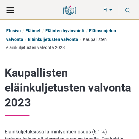
Siirry
Siirry
H
suoraan
koko
FI
sisältöön
sivuston
hakuun
Etusivu
Eläimet
Eläinten hyvinvointi
Eläinsuojelun
valvonta
Eläinkuljetusten valvonta
Kaupallisten
eläinkuljetusten valvonta 2023
Kaupallisten
eläinkuljetusten valvonta
2023
Eläinkuljetuksissa laiminlyöntien osuus (6,1 %)