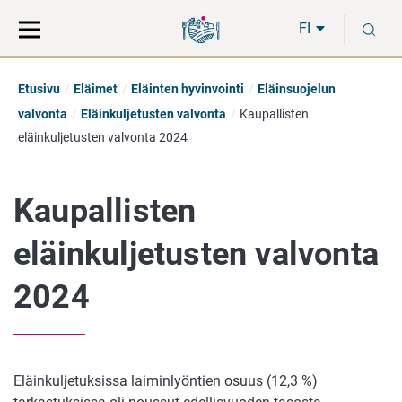
Siirry
Siirry
H
suoraan
koko
FI
sisältöön
sivuston
hakuun
Etusivu
Eläimet
Eläinten hyvinvointi
Eläinsuojelun
valvonta
Eläinkuljetusten valvonta
Kaupallisten
eläinkuljetusten valvonta 2024
Kaupallisten
eläinkuljetusten valvonta
2024
Eläinkuljetuksissa laiminlyöntien osuus (12,3 %)