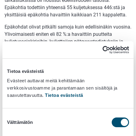
tarkastuksissa oli noussut edellisvuoden tasosta.
Epäkohtia todettiin yhteensä 55 kuljetuksessa 446:stä ja
yksittäisiä epäkohtia havaittiin kaikkiaan 211 kappaletta.
Epäkohdat olivat pitkälti samoja kuin edellisinäkin vuosina.
Ylivoimaisesti eniten eli 82 %:a havaittiin puutteita
kuljetusasiakirjoihin, kuljettajien pätevyystodistuksiin ja
eläinkuljettajalupiin liittyvissä vaatimuksissa. 10,9 %:a
yksittäisistä epäkohdista ilmeni kuljetusvälineen kunnossa
ja turvallisuudessa. Kolmanneksi eniten eli 3,8 %:a
puutteista havaittiin kuljetuskäytänteisiin liittyvissä
Tietoa evästeistä
vaatimuksissa. Seitsemässä kuljetuksessa eläinten
Evästeet auttavat meitä kehittämään
lopetukseen käytettäviä välineitä ei ollut tai ne olivat
verkkosivustoamme ja parantamaan sen sisältöjä ja
huonossa kunnossa.
saavutettavuutta.
Tietoa evästeistä
Hevoskuljetuksissa havaittiin puutteita lainsäädännön
noudattamisessa noin puolessa tarkastuksista. Epäkohdat
Suostumuksen
eivät kuitenkaan pääsääntöisesti olleet sellaisia, jotka
Välttämätön
valinta
suoraan vaikuttavat kuljetettavien hevosten hyvinvointiin.
Kymmenessä hevoskuljetuksessa eläinkuljetuksesta