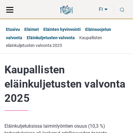
Siirry
Siirry
H
suoraan
koko
FI
sisältöön
sivuston
hakuun
Etusivu
Eläimet
Eläinten hyvinvointi
Eläinsuojelun
valvonta
Eläinkuljetusten valvonta
Kaupallisten
eläinkuljetusten valvonta 2025
Kaupallisten
eläinkuljetusten valvonta
2025
Eläinkuljetuksissa laiminlyöntien osuus (10,3 %)