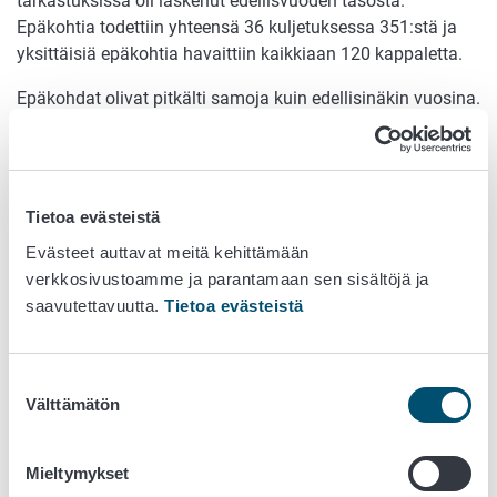
tarkastuksissa oli laskenut edellisvuoden tasosta.
Epäkohtia todettiin yhteensä 36 kuljetuksessa 351:stä ja
yksittäisiä epäkohtia havaittiin kaikkiaan 120 kappaletta.
Epäkohdat olivat pitkälti samoja kuin edellisinäkin vuosina.
Ylivoimaisesti suurin osa, 80 % havaituista epäkohdista,
liittyi kuljetusasiakirjoihin, kuljettajien pätevyystodistuksiin
ja eläinkuljettajalupiin liittyvissä vaatimuksissa. 13,3 %:ssa
yksittäisistä epäkohdista ilmeni puutteita kuljetusvälineen
Tietoa evästeistä
kunnossa ja turvallisuudessa. 5 %:ssa epäkohdista
Evästeet auttavat meitä kehittämään
havaittiin puutteita kuljetuskäytänteisiin liittyvissä
verkkosivustoamme ja parantamaan sen sisältöjä ja
vaatimuksissa.
saavutettavuutta.
Tietoa evästeistä
Hevoskuljetuksissa havaittiin puutteita lainsäädännön
noudattamisessa reilussa kolmasosassa tarkastuksista.
Epäkohdat eivät kuitenkaan pääsääntöisesti olleet
Suostumuksen
Välttämätön
sellaisia, jotka suoraan vaikuttavat kuljetettavien hevosten
valinta
hyvinvointiin. Kolmessa hevoskuljetusajoneuvossa
eläinten kuljetustilassa on ollut tavaraa ja siten
Mieltymykset
mahdollisuus eläinten loukkaantumiseen kuljetuksen