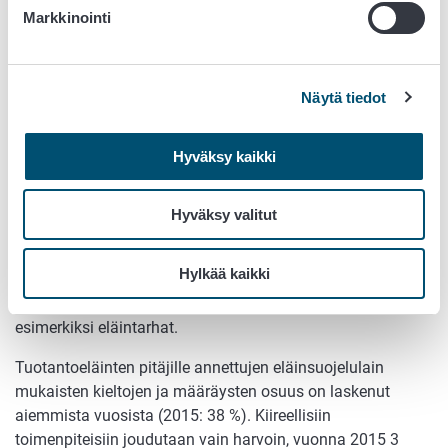
Markkinointi
koirat, toiseksi suurin tarkastettu eläinryhmä olivat kissat.
Myös kanien, matelijoiden, kalojen ja jyrsijöiden pitoa
tarkastettiin. Tuotantoeläinlajien osalta tarkastuksen
kohteina olivat useimmiten naudat, hevoseläimet ja
Näytä tiedot
lampaat. Myös sikoja, vuohia, kanoja ja muuta siipikarjaa
tarkastettiin merkittäviä määriä.
Hyväksy kaikki
Eläinlajeittain raportoitujen tulosten osalta tulee kuitenkin
huomioida, että tarkastus raportoituu useampaan kertaan,
Hyväksy valitut
jos tarkastuskohteena on useita eläinlajeja. Edellä
mainittujen lisäksi reilussa sadassa tapauksessa
Hylkää kaikki
pitopaikan eläinlajia ei ollut raportoitu. Tähän ryhmään
kuuluvat myös harvinaisemmat tarkastuskohteet, kuten
esimerkiksi eläintarhat.
Tuotantoeläinten pitäjille annettujen eläinsuojelulain
mukaisten kieltojen ja määräysten osuus on laskenut
aiemmista vuosista (2015: 38 %). Kiireellisiin
toimenpiteisiin joudutaan vain harvoin, vuonna 2015 3