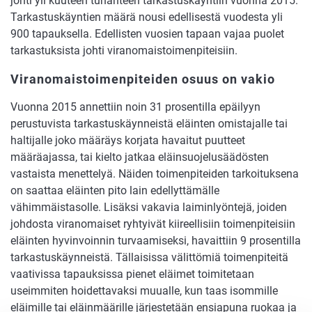
johti yli kuuteen tuhanteen tarkastuskäyntiin vuonna 2015.
Tarkastuskäyntien määrä nousi edellisestä vuodesta yli
900 tapauksella. Edellisten vuosien tapaan vajaa puolet
tarkastuksista johti viranomaistoimenpiteisiin.
Viranomaistoimenpiteiden osuus on vakio
Vuonna 2015 annettiin noin 31 prosentilla epäilyyn
perustuvista tarkastuskäynneistä eläinten omistajalle tai
haltijalle joko määräys korjata havaitut puutteet
määräajassa, tai kielto jatkaa eläinsuojelusäädösten
vastaista menettelyä. Näiden toimenpiteiden tarkoituksena
on saattaa eläinten pito lain edellyttämälle
vähimmäistasolle. Lisäksi vakavia laiminlyöntejä, joiden
johdosta viranomaiset ryhtyivät kiireellisiin toimenpiteisiin
eläinten hyvinvoinnin turvaamiseksi, havaittiin 9 prosentilla
tarkastuskäynneistä. Tällaisissa välittömiä toimenpiteitä
vaativissa tapauksissa pienet eläimet toimitetaan
useimmiten hoidettavaksi muualle, kun taas isommille
eläimille tai eläinmäärille järjestetään ensiapuna ruokaa ja