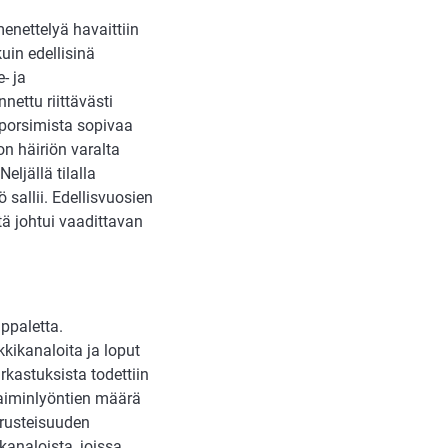
menettelyä havaittiin
uin edellisinä
e- ja
nettu riittävästi
n porsimista sopivaa
on häiriön varalta
eljällä tilalla
 sallii. Edellisvuosien
tä johtui vaadittavan
ppaletta.
kikanaloita ja loput
rkastuksista todettiin
laiminlyöntien määrä
erusteisuuden
kanaloista, joissa