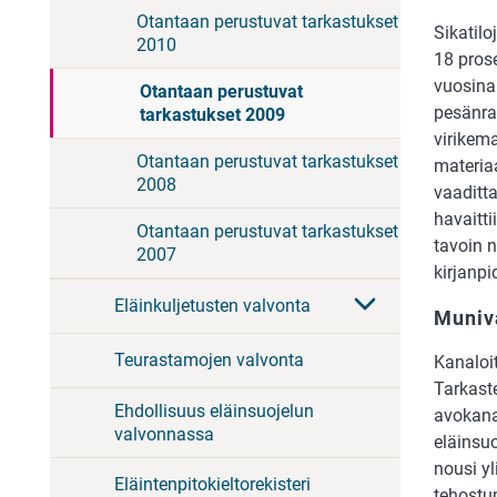
Otantaan perustuvat tarkastukset
Sikatilo
2010
18 prose
vuosina.
Otantaan perustuvat
pesänrak
tarkastukset 2009
virikema
Otantaan perustuvat tarkastukset
materiaa
2008
vaaditta
havaitti
Otantaan perustuvat tarkastukset
tavoin n
2007
kirjanpi
Eläinkuljetusten valvonta
Muniv
Teurastamojen valvonta
Kanaloit
Tarkaste
Ehdollisuus eläinsuojelun
avokanal
valvonnassa
eläinsu
nousi y
Eläintenpitokieltorekisteri
tehostum