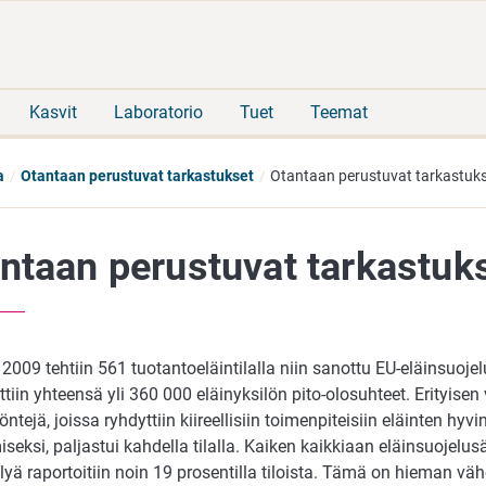
Siirry
Siirry
suoraan
koko
sisältöön
sivuston
hakuun
Kasvit
Laboratorio
Tuet
Teemat
a
Otantaan perustuvat tarkastukset
Otantaan perustuvat tarkastuk
ntaan perustuvat tarkastuk
009 tehtiin 561 tuotantoeläintilalla niin sanottu EU-eläinsuojel
ttiin yhteensä yli 360 000 eläinyksilön pito-olosuhteet. Erityisen
öntejä, joissa ryhdyttiin kiireellisiin toimenpiteisiin eläinten hyv
seksi, paljastui kahdella tilalla. Kaiken kaikkiaan eläinsuojelu
lyä raportoitiin noin 19 prosentilla tiloista. Tämä on hieman 