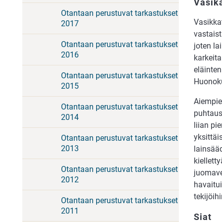
Vasik
Otantaan perustuvat tarkastukset
Vasikkat
2017
vastaist
Otantaan perustuvat tarkastukset
joten la
2016
karkeita
eläinten
Otantaan perustuvat tarkastukset
Huonoku
2015
Aiempie
Otantaan perustuvat tarkastukset
puhtaus
2014
liian pi
yksittäi
Otantaan perustuvat tarkastukset
2013
lainsää
kiellett
Otantaan perustuvat tarkastukset
juomavet
2012
havaitui
tekijöihi
Otantaan perustuvat tarkastukset
2011
Siat