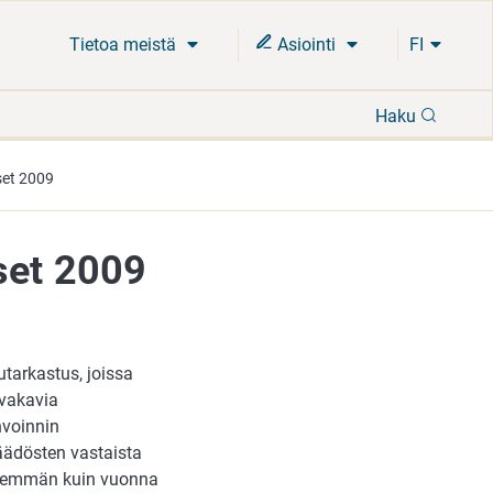
Tietoa meistä
Asiointi
FI
Hae
Haku
set 2009
set 2009
utarkastus, joissa
 vakavia
invoinnin
säädösten vastaista
vähemmän kuin vuonna