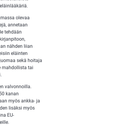
eläinlääkäriä.
voimassa olevaa
ejä, annetaan
lle tehdään
kirjanpitoon,
laan nähden liian
isiin eläinten
a juomaa sekä hoitaja
e mahdollista tai
.
en valvonnoilla.
350 kanan
aan myös ankka- ja
iden lisäksi myös
ina EU-
ille.