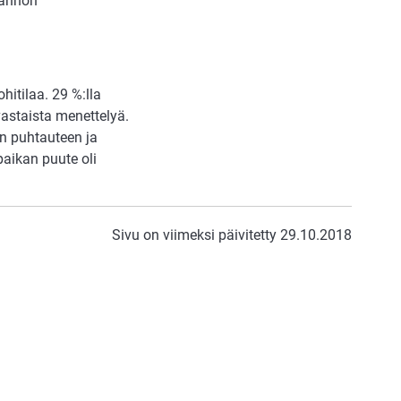
dännön
itilaa. 29 %:lla
vastaista menettelyä.
an puhtauteen ja
aikan puute oli
Sivu on viimeksi päivitetty 29.10.2018