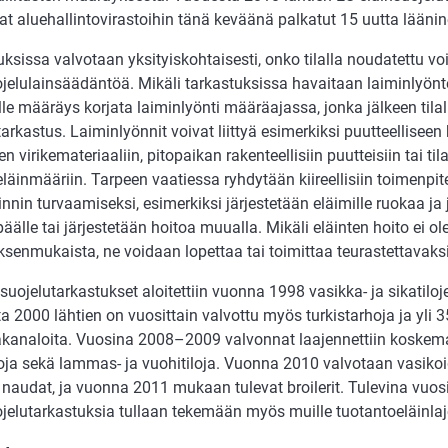
t aluehallintovirastoihin tänä keväänä palkatut 15 uutta läänin
ksissa valvotaan yksityiskohtaisesti, onko tilalla noudatettu 
ojelulainsäädäntöä. Mikäli tarkastuksissa havaitaan laiminlyönt
lle määräys korjata laiminlyönti määräajassa, jonka jälkeen tila
arkastus. Laiminlyönnit voivat liittyä esimerkiksi puutteelliseen 
n virikemateriaaliin, pitopaikan rakenteellisiin puutteisiin tai ti
eläinmääriin. Tarpeen vaatiessa ryhdytään kiireellisiin toimenpite
nnin turvaamiseksi, esimerkiksi järjestetään eläimille ruokaa j
äälle tai järjestetään hoitoa muualla. Mikäli eläinten hoito ei ol
ksenmukaista, ne voidaan lopettaa tai toimittaa teurastettavaksi
suojelutarkastukset aloitettiin vuonna 1998 vasikka- ja sikatiloj
 2000 lähtien on vuosittain valvottu myös turkistarhoja ja yli 
kanaloita. Vuosina 2008–2009 valvonnat laajennettiin koskem
loja sekä lammas- ja vuohitiloja. Vuonna 2010 valvotaan vasiko
 naudat, ja vuonna 2011 mukaan tulevat broilerit. Tulevina vuos
jelutarkastuksia tullaan tekemään myös muille tuotantoeläinlaje