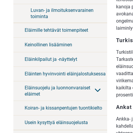
kanoja p
Luvan- ja ilmoituksenvarainen
avokanal
toiminta
ongelma
laiminl
Eläimille tehtävät toimenpiteet
Turki
Keinollinen lisääminen
Turkisti
Tarkaste
Eläinkilpailut ja -näyttelyt
eläinsu
vaaditta
Eläinten hyvinvointi eläinjalostuksessa
virikema
kaikilt
Eläinsuojelu ja luonnonvaraiset
eläimet
prosenti
Ankat 
Koiran- ja kissanpentujen tuontikielto
Ankka- j
Usein kysyttyä eläinsuojelusta
kahdell