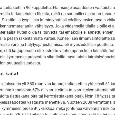
ja tarkastettiin 96 kappaletta. Eläinsuojelusäädösten vastaista 
ntilla tarkastetuista tiloista, mikä on suunnilleen samaa tasoa k
 Sikatiloilla tyypillisin laiminlyönti oli edellisvuosien tavoin virik
ennusmateriaalin vähäisyys. Joka viidennellä tilalla sioille ei an
teriaalia, kuten olkia tai turvetta, tai emakoille ei annettu enne
lia pesän rakentamista varten. Koneellisen ilmanvaihtolaitteist
vissa vara- ja hälytysjärjestelmissä oli myös edelleen puutteita. N
in, että karjuporsaita oli kastroitu vanhempana kuin lainsäädäntö
oin kymmenen prosenttia sikatiloilla havaituista laiminlyönneis
don puutteellisuudesta.
at kanat
a, joissa on yli 350 munivaa kanaa, tarkastettiin yhteensä 51 ka
tuista kanaloista 67% oli varusteltuja tai varustelemattomia häk
oita (lattiakanaloita tai kerroslattiakanaloita). Noin 18 %:ssa ta
ojelusäädösten vastaista menettelyä. Vuoteen 2008 verrattuna 
li kymmenen prosenttiyksikköä, mikä johtunee valvonnan riskip
isesta. Yli 70% kaikista havaituista laiminlyönneistä löytyi avo