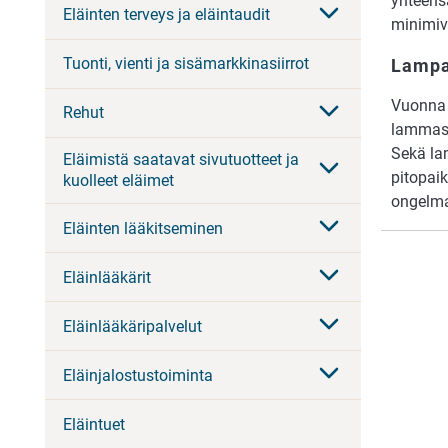
yhteensä
Eläinten terveys ja eläintaudit
minimiv
Tuonti, vienti ja sisämarkkinasiirrot
Lampa
Vuonna 
Rehut
lammasti
Sekä lam
Eläimistä saatavat sivutuotteet ja
pitopai
kuolleet eläimet
ongelman
Eläinten lääkitseminen
Eläinlääkärit
Eläinlääkäripalvelut
Eläinjalostustoiminta
Eläintuet