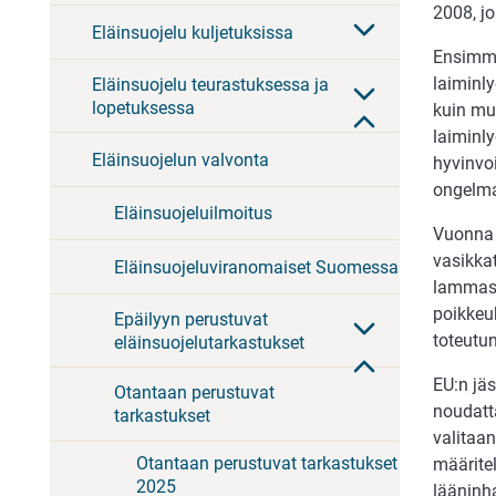
2008, jo
Eläinsuojelu kuljetuksissa
Ensimmä
laiminl
Eläinsuojelu teurastuksessa ja
lopetuksessa
kuin mui
laiminly
Eläinsuojelun valvonta
hyvinvoi
ongelma
Eläinsuojeluilmoitus
Vuonna 2
vasikkat
Eläinsuojeluviranomaiset Suomessa
lammas- 
poikkeuk
Epäilyyn perustuvat
toteutun
eläinsuojelutarkastukset
EU:n jä
Otantaan perustuvat
noudatt
tarkastukset
valitaan
Otantaan perustuvat tarkastukset
määritel
2025
lääninh