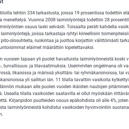
at
iloilla tehtiin 334 tarkastusta, joissa 19 prosentissa todettiin 
a menettelyä. Vuonna 2008 laiminlyöntejä todettiin 28 prosentill
iminlyöntien osuus laski selvästi. Toisaalta peräti kahdella vasikk
 laiminlyöntejä, joissa tarkastaja ryhtyi kiireellisiin toimenpiteisiin
 pito-olosuhteita, ruokintaa ja juottoa korjattiin välittömästi ta
ntoisimmat eläimet määrättiin lopetettavaksi.
n vuosien tapaan yli puolet havaituista laiminlyönneistä koski 
-, turvallisuus- ja tilavaatimuksia. Useimmiten ongelmana oli v
enissä, likaisissa ja märissä yksittäis- tai ryhmäkarsinoissa, tai
skarsinoissa yli sallitun iän. 11 tilalla tavattiin vasikoita kytketty
dännön mukaan alle puolen vuoden ikäisten nautojen pitäminen
yä. Usealla tilalla vasikoiden saatavilla ei ollut myöskään riittäv
tä. Kirjanpidon puutteiden osuus epäkohdista oli alle 4%, joten
sta laiminlyönneistä kohdistui vasikoiden hyvinvointiin suoranai
n.