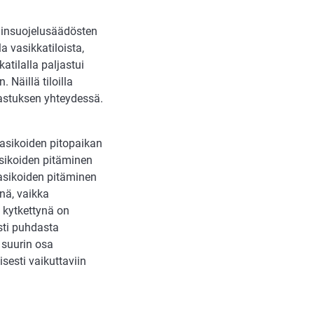
eläinsuojelusäädösten
a vasikkatiloista,
atilalla paljastui
. Näillä tiloilla
rkastuksen yhteydessä.
vasikoiden pitopaikan
asikoiden pitäminen
 vasikoiden pitäminen
inä, vaikka
 kytkettynä on
ästi puhdasta
 suurin osa
sesti vaikuttaviin