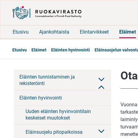
Etusivu
Ajankohtaista
Elintarvikkeet
Eläimet
Etusivu
Eläimet
Eläinten hyvinvointi
Eläinsuojelun valvont
Ota
Eläinten tunnistaminen ja
rekisteröinti
Eläinten hyvinvointi
Vuonna 2
Uuden eläinten hyvinvointilain
tarkaste
keskeiset muutokset
laiminly
turvaami
Eläinsuojelu pitopaikoissa
menette