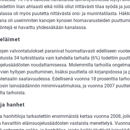
idettiin liian ahtaasti eikä niillä ollut riittävästi tilaa syödä ja
assa oli myös puutetta riittävästä orsi- ja munintatilasta. Häk
na oli useimmiten kanojen kynsien hiomavarusteiden puuttumi
yöntejä ei havaittu yhdessäkään kanalassa.
seläimet
lojen valvontatulokset paranivat huomattavasti edelliseen vuote
tuista 34 turkistilasta vain kahdella tarhalla (6%) todettiin puutt
ojelusäädösten noudattamisessa. Molemmilla tarhoilla ongelman
vien hyllyjen puuttuminen, lisäksi puutteita oli kirjanpidossa ja 
teriaalin saatavuudessa. Edellisenä vuonna 18 prosenttia tarhoi
a osin lainsäädännön minimivaatimuksia, ja vuonna 2007 puutteit
lta tarhoista.
ja hanhet
a hanhitiloja tarkastettiin ensimmäistä kertaa vuonna 2008, jollo
a havaittiin eläinsuojelusäädösten vastaista menettelyä. Vuonna