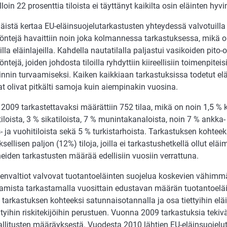
lloin 22 prosenttia tiloista ei täyttänyt kaikilta osin eläinten hy
istä kertaa EU-eläinsuojelutarkastusten yhteydessä valvotuilla 
yöntejä havaittiin noin joka kolmannessa tarkastuksessa, mikä
lla eläinlajeilla. Kahdella nautatilalla paljastui vasikoiden pito-
öntejä, joiden johdosta tiloilla ryhdyttiin kiireellisiin toimenpiteis
nnin turvaamiseksi. Kaiken kaikkiaan tarkastuksissa todetut elä
t olivat pitkälti samoja kuin aiempinakin vuosina.
009 tarkastettavaksi määrättiin 752 tilaa, mikä on noin 1,5 % k
iloista, 3 % sikatiloista, 7 % munintakanaloista, noin 7 % ankka- 
ja vuohitiloista sekä 5 % turkistarhoista. Tarkastuksen kohteeks
sellisen paljon (12%) tiloja, joilla ei tarkastushetkellä ollut elä
eiden tarkastusten määrää edellisiin vuosiin verrattuna.
senvaltiot valvovat tuotantoeläinten suojelua koskevien vähim
amista tarkastamalla vuosittain edustavan määrän tuotantoeläint
 tarkastuksen kohteeksi satunnaisotannalla ja osa tiettyihin eläi
tyihin riskitekijöihin perustuen. Vuonna 2009 tarkastuksia tekiv
allitusten määräyksestä. Vuodesta 2010 lähtien EU-eläinsuojelu