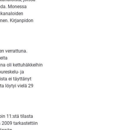
 juoda. Monessa
kikanaloiden
nen. Kirjanpidon
en verrattuna.
eita
a oli kettuhäkkeihin
pureskelu- ja
sta ei täyttänyt
a löytyi vielä 29
in 11:stä tilasta
 2009 tarkastettiin