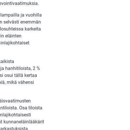
vinvointivaatimuksia.
lampailla ja vuohilla
 on selvästi enemmän
olosuhteissa karkeita
iin eläinten
inlajikohtaiset
aikista
ja hanhitiloista, 2 %
i osui tällä kertaa
imiä, mikä vähensi
mäisvaatimusten
iloista. Osa tiloista
nlajikohtaisesti
ät kunnaneläinlääkärit
tarkastuksista