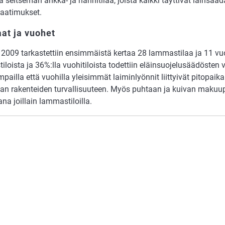
 seitsemän ankka- ja hanhitilaa, joista kaikki täyttivät lainsää
aatimukset.
at ja vuohet
2009 tarkastettiin ensimmäistä kertaa 28 lammastilaa ja 11 vuoh
loista ja 36%:lla vuohitiloista todettiin eläinsuojelusäädösten 
pailla että vuohilla yleisimmät laiminlyönnit liittyivät pitopaik
kan rakenteiden turvallisuuteen. Myös puhtaan ja kuivan makuup
a joillain lammastiloilla.