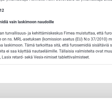
012
idiä vain laskimoon naudoille
an turvallisuus- ja kehittämiskeskus Fimea muistuttaa, että fur
e on ns. MRL-asetuksen (komission asetus (EU) N:o 37/2010) mu
na laskimoon. Tämä tarkoittaa sitä, että furosemidiä sisältäviä
ita ei saa käyttää nautaeläimille. Tällaisia valmisteita ovat mu
, Lasix retard- sekä Vesix-nimiset tablettivalmisteet.