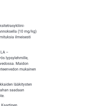
itetrasykliini-
 annoksella (10 mg/kg)
mituksia ilmeisesti
n LA –
ös lypsylehmille,
envedossa. Maidon
eyhteenvedon mukainen
okkaiden lääkitysten
maahan saadaan
te.
a Kaartinen