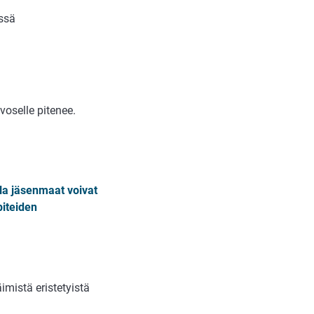
ssä
voselle pitenee.
lla jäsenmaat voivat
piteiden
imistä eristetyistä