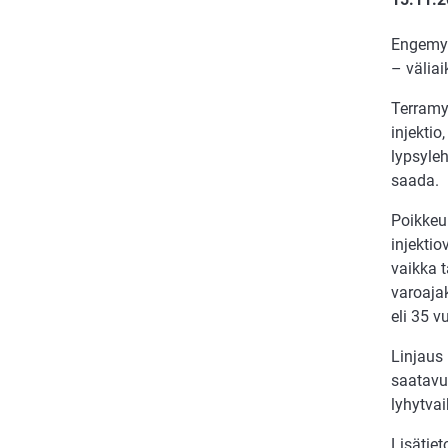
Engemyc
– välia
Terramy
injektio
lypsyleh
saada.
Poikkeuk
injekti
vaikka 
varoaja
eli 35 v
Linjaus 
saatavu
lyhytvai
Lisätiet