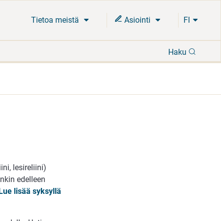
Tietoa meistä
Asiointi
FI
Hae
Haku
i, lesireliini)
enkin edelleen
Lue lisää syksyllä