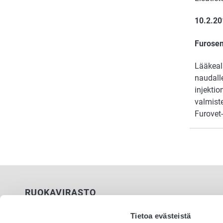
10.2.2
Furosem
Lääkeal
naudall
injektio
valmiste
Furovet-
RUOKAVIRASTO
PL 100
Tietoa evästeistä