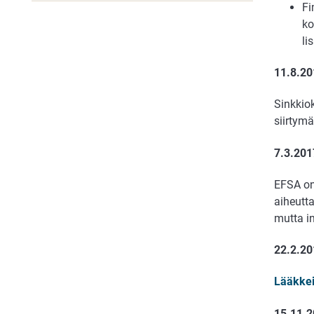
Fi
ko
li
11.8.20
Sinkkio
siirtymä
7.3.201
EFSA on
aiheutta
mutta i
22.2.2
Lääkkei
15.11.