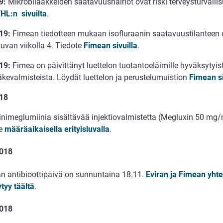
9:
Mikrobilääkkeiden saatavuushäiriöt ovat riski terveysturvallis
HL:n sivuilta
.
19:
Fimean tiedotteen mukaan isofluraanin saatavuustilanteen
uvan viikolla 4. Tiedote
Fimean sivuilla
.
19:
Fimea on päivittänyt luettelon tuotantoeläimille hyväksytyist
äkevalmisteista. Löydät luettelon ja perustelumuistion
Fimean si
18
iinimeglumiinia sisältävää injektiovalmistetta (Megluxin 50 mg/
le
määräaikaisella erityisluvalla
.
2018
n antibioottipäivä on sunnuntaina 18.11.
Eviran ja Fimean yhte
ytyy täältä
.
2018