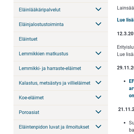
Lainsää
Eläinlääkäripalvelut
Lue lisä
Eläinjalostustoiminta
12.3.20
Eläintuet
Erityisl
Lemmikkien matkustus
Lue lisä
29.11.
Lemmikki- ja harraste-eläimet
EF
Kalastus, metsästys ja villieläimet
ar
on
Koe-eläimet
21.11.
Poroasiat
Su
Eläintenpidon luvat ja ilmoitukset
ba