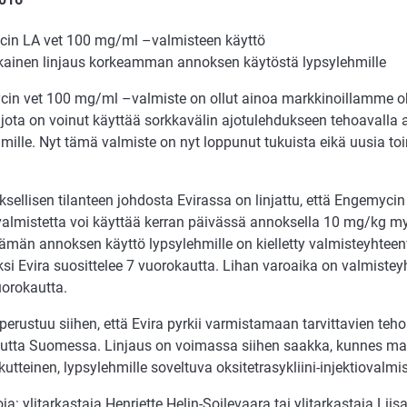
in LA vet 100 mg/ml –valmisteen käyttö
ikainen linjaus korkeamman annoksen käytöstä lypsylehmille
cin vet 100 mg/ml –valmiste on ollut ainoa markkinoillamme oks
, jota on voinut käyttää sorkkavälin ajotulehdukseen tehoavalla
mille. Nyt tämä valmiste on nyt loppunut tukuista eikä uusia toi
sellisen tilanteen johdosta Evirassa on linjattu, että Engemyci
ovalmistetta voi käyttää kerran päivässä annoksella 10 mg/kg my
tämän annoksen käyttö lypsylehmille on kielletty valmisteyhte
ksi Evira suosittelee 7 vuorokautta. Lihan varoaika on valmist
uorokautta.
perustuu siihen, että Evira pyrkii varmistamaan tarvittavien teh
utta Suomessa. Linjaus on voimassa siihen saakka, kunnes 
kutteinen, lypsylehmille soveltuva oksitetrasykliini-injektiovalmis
oja: ylitarkastaja Henriette Helin-Soilevaara tai ylitarkastaja Liis