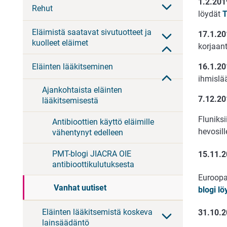
1.2.201
Rehut
löydät
T
Eläimistä saatavat sivutuotteet ja
17.1.20
kuolleet eläimet
korjaant
Eläinten lääkitseminen
16.1.20
ihmislä
Ajankohtaista eläinten
7.12.20
lääkitsemisestä
Fluniks
Antibioottien käyttö eläimille
hevosil
vähentynyt edelleen
PMT-blogi JIACRA OIE
15.11.
antibioottikulutuksesta
Euroopa
Vanhat uutiset
blogi lö
Eläinten lääkitsemistä koskeva
31.10.
lainsäädäntö