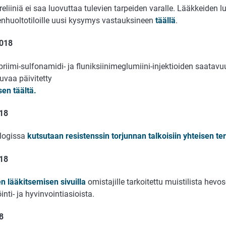
liiniä ei saa luovuttaa tulevien tarpeiden varalle. Lääkkeiden 
enhuoltotiloille uusi kysymys vastauksineen
täällä
.
2018
riimi-sulfonamidi- ja fluniksiinimeglumiini-injektioiden saatavu
uvaa päivitetty
sen täältä.
18
logissa
kutsutaan resistenssin torjunnan talkoisiin yhteisen 
018
n lääkitsemisen sivuilla
omistajille tarkoitettu muistilista hevos
öinti- ja hyvinvointiasioista.
18