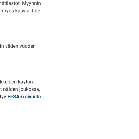
titilastot. Myynnin
i myös kasvoi. Lue
ään viiden vuoden
äkkeiden käytön
ut näiden joukossa,
ytyy
EFSA:n sivuilta
.