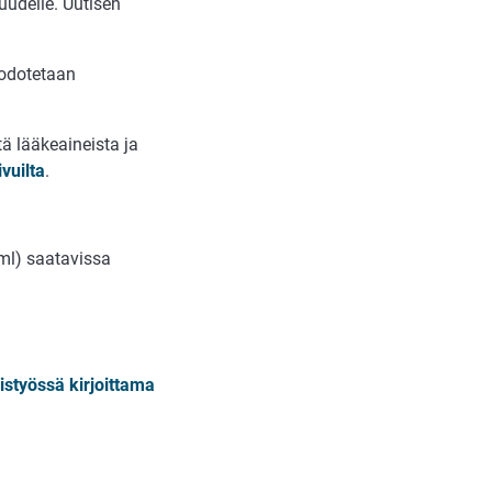
uudelle. Uutisen
 odotetaan
ä lääkeaineista ja
vuilta
.
ml) saatavissa
istyössä kirjoittama