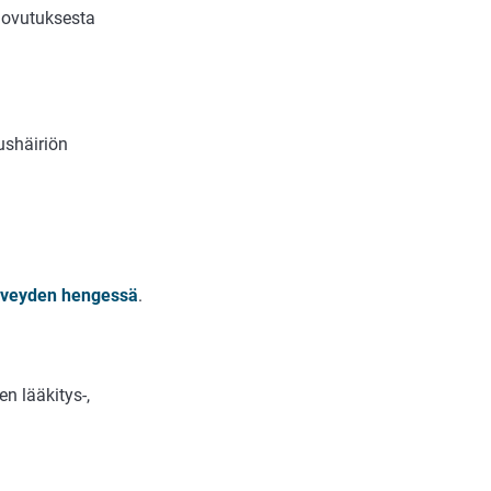
luovutuksesta
ushäiriön
terveyden hengessä
.
en lääkitys-,