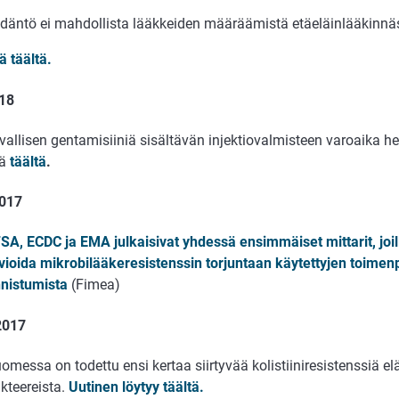
däntö ei mahdollista lääkkeiden määräämistä etäeläinlääkinnä
ä täältä.
18
uvallisen gentamisiiniä sisältävän injektiovalmisteen varoaika he
ä
täältä
.
2017
SA, ECDC ja EMA julkaisivat yhdessä ensimmäiset mittarit, joi
vioida mikrobilääkeresistenssin torjuntaan käytettyjen toimen
nistumista
(Fimea)
2017
omessa on todettu ensi kertaa siirtyvää kolistiiniresistenssiä elä
kteereista.
Uutinen löytyy täältä.