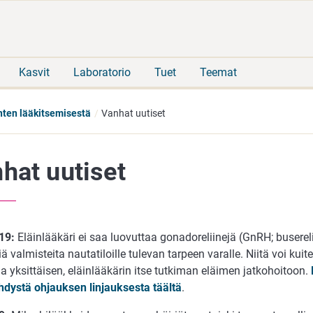
Siirry
Siirry
suoraan
koko
sisältöön
sivuston
hakuun
Kasvit
Laboratorio
Tuet
Teemat
nten lääkitsemisestä
Vanhat uutiset
hat uutiset
19:
Eläinlääkäri ei saa luovuttaa gonadoreliinejä (GnRH; busereliin
iä valmisteita nautatiloille tulevan tarpeen varalle. Niitä voi kuit
a yksittäisen, eläinlääkärin itse tutkiman eläimen jatkohoitoon.
hdystä ohjauksen linjauksesta täältä
.