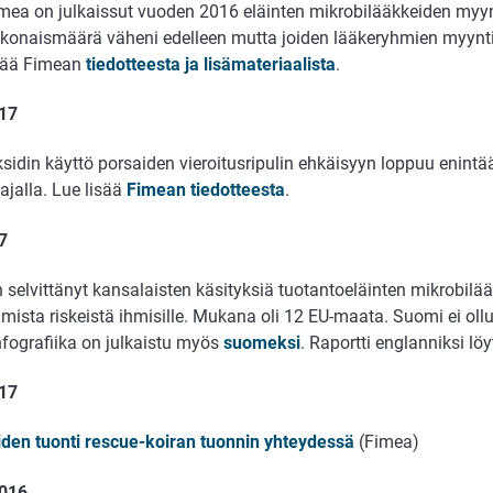
mea on julkaissut vuoden 2016 eläinten mikrobilääkkeiden myyn
konaismäärä väheni edelleen mutta joiden lääkeryhmien myynt
sää Fimean
tiedotteesta ja lisämateriaalista
.
17
ksidin käyttö porsaiden vieroitusripulin ehkäisyyn loppuu enint
ajalla. Lue lisää
Fimean tiedotteesta
.
7
 selvittänyt kansalaisten käsityksiä tuotantoeläinten mikrobilä
mista riskeistä ihmisille. Mukana oli 12 EU-maata. Suomi ei oll
nfografiika on julkaistu myös
suomeksi
. Raportti englanniksi lö
017
den tuonti rescue-koiran tuonnin yhteydessä
(Fimea)
2016