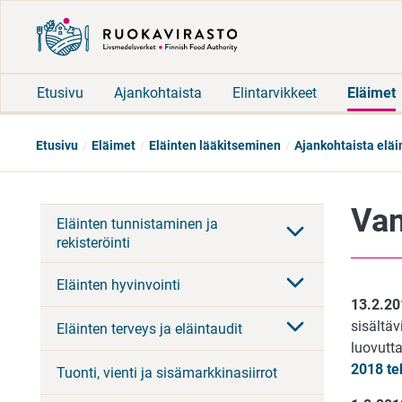
Etusivu
Ajankohtaista
Elintarvikkeet
Eläimet
Etusivu
Eläimet
Eläinten lääkitseminen
Ajankohtaista eläi
Van
Eläinten tunnistaminen ja
rekisteröinti
Eläinten hyvinvointi
13.2.20
sisältäv
Eläinten terveys ja eläintaudit
luovutta
2018 te
Tuonti, vienti ja sisämarkkinasiirrot