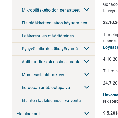
Gonadore
Mikrobilääkehoidon periaatteet
terveyd
22.10.
Eläinlääkkeitten laiton käyttäminen
Trimetop
Lääkerehujen määrääminen
tilannek
Löydät 
Pysyvä mikrobilääketyöryhmä
4.10.20
Antibioottiresistenssin seuranta
THL:n b
Moniresistentit bakteerit
24.7.2
Euroopan antibioottipäivä
Hevoste
Eläinten lääkitsemisen valvonta
rekister
9.5.20
Eläinlääkärit