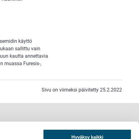
osemidin käyttö
kaan sallittu vain
 suun kautta annettavia
un muassa Furesis-,
Sivu on viimeksi päivitetty 25.2.2022
Hyväksy kaikki