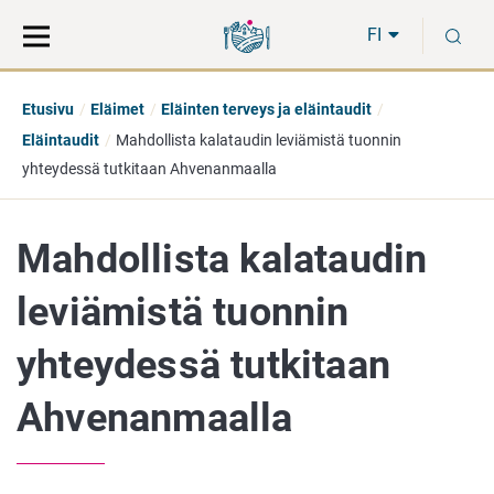
Siirry
Siirry
H
suoraan
koko
FI
sisältöön
sivuston
hakuun
Etusivu
Eläimet
Eläinten terveys ja eläintaudit
Eläintaudit
Mahdollista kalataudin leviämistä tuonnin
yhteydessä tutkitaan Ahvenanmaalla
Mahdollista kalataudin
leviämistä tuonnin
yhteydessä tutkitaan
Ahvenanmaalla