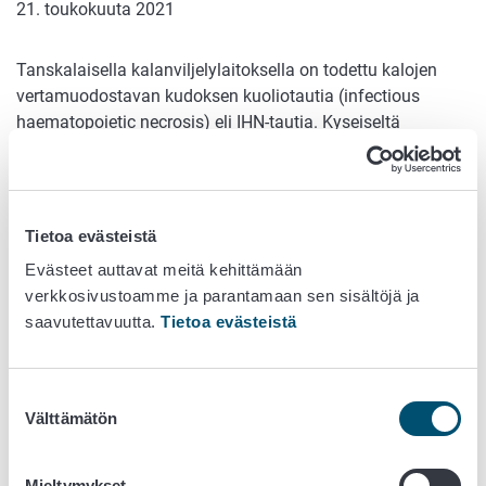
21. toukokuuta 2021
Tanskalaisella kalanviljelylaitoksella on todettu kalojen
vertamuodostavan kudoksen kuoliotautia (infectious
haematopoietic necrosis) eli IHN-tautia. Kyseiseltä
laitokselta on tänä keväänä tuotu kalaeriä Ahvenanmaalle.
Viranomaiset selvittävät paraikaa onko tartunta
mahdollisesti levinnyt Suomeen.
Tietoa evästeistä
Ahvenanmaalla on toisen kalataudin, VHS-taudin,
seurantaohjelman vuoksi edelleen voimassa rajoitus siirtää
Evästeet auttavat meitä kehittämään
elävää tai perkaamatonta kalaa muualle Suomeen.
verkkosivustoamme ja parantamaan sen sisältöjä ja
saavutettavuutta.
Tietoa evästeistä
IHN-tauti on lakisääteisesti vastustettava, lohikalojen tauti,
joka aiheuttaa kuolleisuutta yleensä alle kahden
kuukauden ikäisille kaloille. Tautiin ei ole olemassa
Suostumuksen
lääkettä eikä rokotetta ole käytössä Euroopassa. Ihmisiin
Välttämätön
valinta
ja lemmikkeihin IHN-tauti ei tartu ja kalaa voi Suomessa
syödä normaalisti.
Mieltymykset