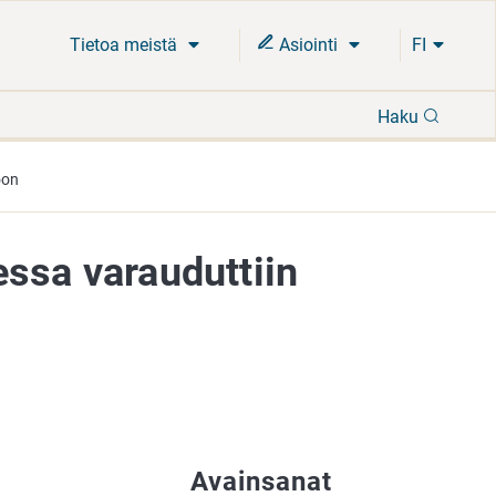
Tietoa meistä
Asiointi
FI
Hae
Haku
oon
ssa varauduttiin
Avainsanat