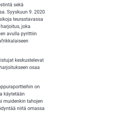
estintä sekä
ssa. Syyskuun 9. 2020
 sikoja teurastavassa
harjoitus, joka
en avulla pyrittiin
frikkalaiseen
listujat keskustelevat
 harjoitukseen osaa
loppuraportteihin on
ita käytetään
si muidenkin tahojen
yödyntää niitä omassa