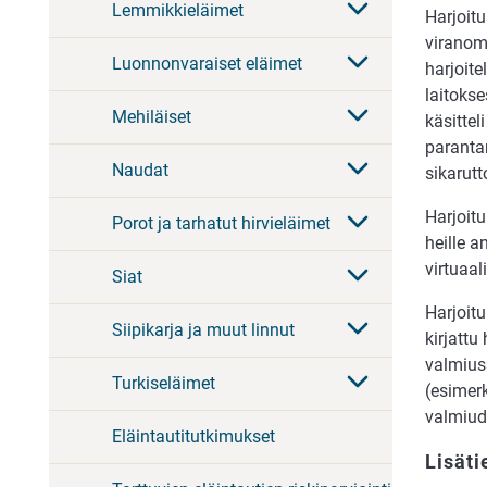
Lemmikkieläimet
Harjoitu
viranom
Luonnonvaraiset eläimet
harjoite
laitokse
Mehiläiset
käsittel
paranta
Naudat
sikarut
Harjoitu
Porot ja tarhatut hirvieläimet
heille a
virtuaali
Siat
Harjoitu
Siipikarja ja muut linnut
kirjattu
valmius
Turkiseläimet
(esimer
valmiud
Eläintautitutkimukset
Lisäti