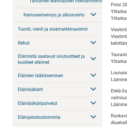
Tarttuvien eläintautien riskinarviointi
Potsi 2
Ylitark
Keinosiemennys ja alkionsiirto
Ylitark
Tuonti, vienti ja sisämarkkinasiirrot
Viestint
Viestint
Rehut
kehittä
Teurast
Eläimistä saatavat sivutuotteet ja
Ylitark
kuolleet eläimet
Lounais-
Eläinten lääkitseminen
Lääninel
Eläinlääkärit
Etelä-Su
valmius
Eläinlääkäripalvelut
Läänine
Ruokavi
Eläinjalostustoiminta
Aluehal