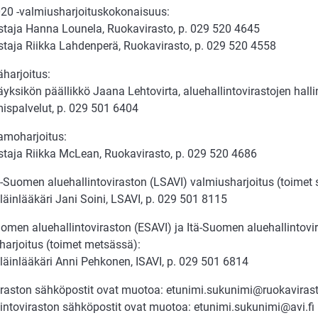
020 -valmiusharjoituskokonaisuus:
astaja Hanna Lounela, Ruokavirasto, p. 029 520 4645
astaja Riikka Lahdenperä, Ruokavirasto, p. 029 520 4558
äharjoitus:
äyksikön päällikkö Jaana Lehtovirta, aluehallintovirastojen hallin
mispalvelut, p. 029 501 6404
amoharjoitus:
astaja Riikka McLean, Ruokavirasto, p. 029 520 4686
Suomen aluehallintoviraston (LSAVI) valmiusharjoitus (toimet si
äinlääkäri Jani Soini, LSAVI, p. 029 501 8115
omen aluehallintoviraston (ESAVI) ja Itä-Suomen aluehallintovir
harjoitus (toimet metsässä):
läinlääkäri Anni Pehkonen, ISAVI, p. 029 501 6814
raston sähköpostit ovat muotoa: etunimi.sukunimi@ruokavirast
lintoviraston sähköpostit ovat muotoa: etunimi.sukunimi@avi.fi