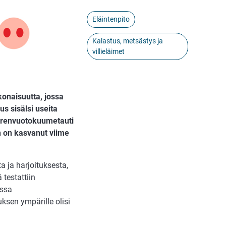
Eläintenpito
Kalastus, metsästys ja
villieläimet
onaisuutta, jossa
us sisälsi useita
 verenvuotokuumetauti
n on kasvanut viime
 ja harjoituksesta,
 testattiin
issa
ksen ympärille olisi