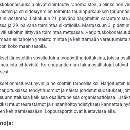
skokonaisuuksia olivat eläintautiviranomaisten ja elinkeinon vi
aisten ja eri sidosryhmien toiminta taudinpurkauksen torjunna
ltiin viestintää. Lokakuun 21. päivänä harjoiteltiin varautumista
ssa ja 29. päivänä toimintaa sikatiloilla. Marraskuun 3. pidettiin 
i villisikoihin liittyvää toimintaa metsässä. Harjoituskokonaisuud
maan eri tahojen yhteistoimintaa ja kehittämään varautumista a
toon koko maan tasolla.
kset järjestettiin sovellettuina työpöytäharjoituksina, joissa osal
nnetuista tehtävistä. Koronapandemian takia osallistujat ottivat
sesti.
kset onnistuivat hyvin ja ne koettiin tarpeellisiksi. Harjoitusten 
 harjoituksissa tehdyt huomiot ja näistä johdetut suositukset, jo
suunnittelussa kaikissa osallistuneissa organisaatioissa. Lisäk
kiksi muut teurastamot ja riistanhoitoyhdistykset) kannattaa h
en kehittämisessään. Loppuraportit ovat luettavissa alla.
etoja: