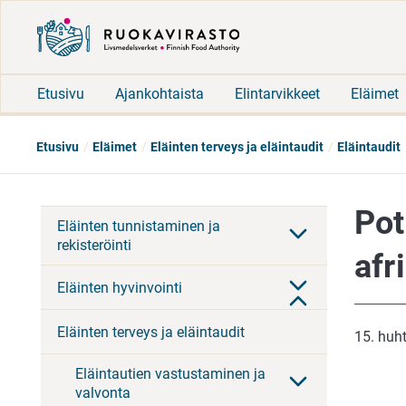
Etusivu
Ajankohtaista
Elintarvikkeet
Eläimet
Etusivu
Eläimet
Eläinten terveys ja eläintaudit
Eläintaudit
Pot
Eläinten tunnistaminen ja
rekisteröinti
afr
Eläinten hyvinvointi
Eläinten terveys ja eläintaudit
15. huh
Eläintautien vastustaminen ja
valvonta