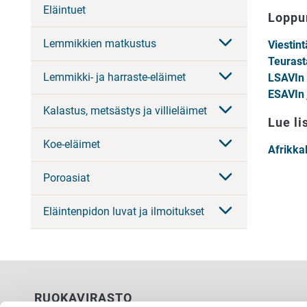
Eläintuet
Loppur
Lemmikkien matkustus
Viestin
Teurast
Lemmikki- ja harraste-eläimet
LSAVIn 
ESAVIn 
Kalastus, metsästys ja villieläimet
Lue li
Koe-eläimet
Afrikka
Poroasiat
Eläintenpidon luvat ja ilmoitukset
RUOKAVIRASTO