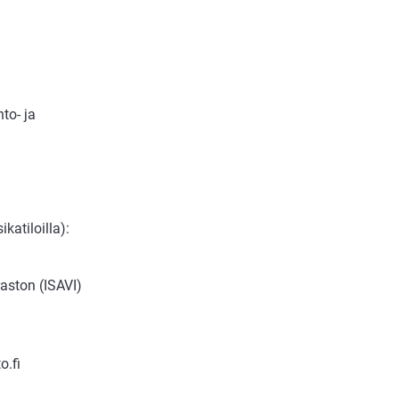
to- ja
katiloilla):
aston (ISAVI)
o.fi