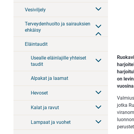
Vesiviljely
Terveydenhuolto ja sairauksien
ehkäisy
Eläintaudit
Ruokavi
Usealle eläinlajille yhteiset
taudit
harjoite
harjoitu
Alpakat ja laamat
on levi
vuosina
Hevoset
Valmius
jotka Ru
Kalat ja ravut
viranoma
luonnonv
Lampaat ja vuohet
perustet