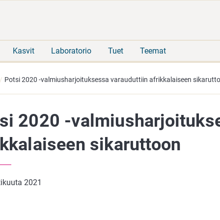
Siirry
Siirry
suoraan
koko
sisältöön
sivuston
hakuun
Kasvit
Laboratorio
Tuet
Teemat
Potsi 2020 -valmiusharjoituksessa varauduttiin afrikkalaiseen sikarutt
si 2020 -valmiusharjoitukse
ikkalaiseen sikaruttoon
tikuuta 2021