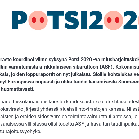
rasto koordinoi viime syksynä Potsi 2020 -valmiusharjoituskok
ltiin varautumista afrikkalaiseen sikaruttoon (ASF). Kokonaisu
ksia, joiden loppuraportit on nyt julkaistu. Sioille kohtalokas
nnyt Euroopassa nopeasti ja uhka taudin leviämisestä Suomee
 huomattavasti.
harjoituskokonaisuus koostui kahdeksasta koulutustilaisuudesta
okavirasto järjesti yhdessä aluehallintovirastojen kanssa. Niissä
isten ja eräiden sidosryhmien toimintavalmiutta tilanteissa, jo
araisessa villisiassa olisi todettu ASF ja havaitun taudinpurkau
tu rajoitusvyöhyke.