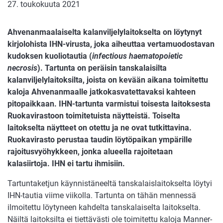
27. toukokuuta 2021
Ahvenanmaalaiselta kalanviljelylaitokselta on löytynyt
kirjolohista IHN-virusta, joka aiheuttaa vertamuodostavan
kudoksen kuoliotautia (
infectious haematopoietic
necrosis
). Tartunta on peräisin tanskalaisilta
kalanviljelylaitoksilta, joista on kevään aikana toimitettu
kaloja Ahvenanmaalle jatkokasvatettavaksi kahteen
pitopaikkaan. IHN-tartunta varmistui toisesta laitoksesta
Ruokavirastoon toimitetuista näytteistä. Toiselta
laitokselta näytteet on otettu ja ne ovat tutkittavina.
Ruokavirasto perustaa taudin löytöpaikan ympärille
rajoitusvyöhykkeen, jonka alueella rajoitetaan
kalasiirtoja. IHN ei tartu ihmisiin.
Tartuntaketjun käynnistäneeltä tanskalaislaitokselta löytyi
IHN-tautia viime viikolla. Tartunta on tähän mennessä
ilmoitettu löytyneen kahdelta tanskalaiselta laitokselta.
Näiltä laitoksilta ei tiettävästi ole toimitettu kaloja Manner-