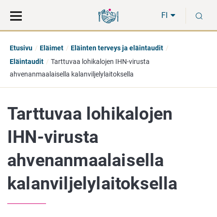
Siirry
Siirry
H
suoraan
koko
FI
sisältöön
sivuston
hakuun
Etusivu
Eläimet
Eläinten terveys ja eläintaudit
Eläintaudit
Tarttuvaa lohikalojen IHN-virusta
ahvenanmaalaisella kalanviljelylaitoksella
Tarttuvaa lohikalojen
IHN-virusta
ahvenanmaalaisella
kalanviljelylaitoksella