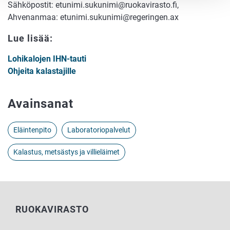
Sähköpostit: etunimi.sukunimi@ruokavirasto.fi,
Ahvenanmaa: etunimi.sukunimi@regeringen.ax
Lue lisää:
Lohikalojen IHN-tauti
Ohjeita kalastajille
Avainsanat
Eläintenpito
Laboratoriopalvelut
Kalastus, metsästys ja villieläimet
RUOKAVIRASTO