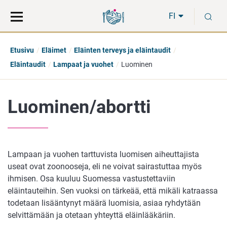
Siirry
Siirry
H
suoraan
koko
FI
sisältöön
sivuston
hakuun
Etusivu
Eläimet
Eläinten terveys ja eläintaudit
Eläintaudit
Lampaat ja vuohet
Luominen
Luominen/abortti
Lampaan ja vuohen tarttuvista luomisen aiheuttajista
useat ovat zoonooseja, eli ne voivat sairastuttaa myös
ihmisen. Osa kuuluu Suomessa vastustettaviin
eläintauteihin. Sen vuoksi on tärkeää, että mikäli katraassa
todetaan lisääntynyt määrä luomisia, asiaa ryhdytään
selvittämään ja otetaan yhteyttä eläinlääkäriin.