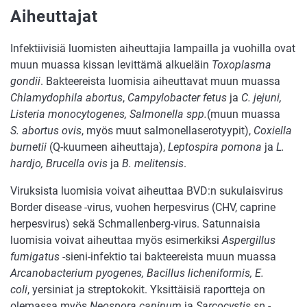
Aiheuttajat
Infektiivisiä luomisten aiheuttajia lampailla ja vuohilla ovat
muun muassa kissan levittämä alkueläin
Toxoplasma
gondii
. Bakteereista luomisia aiheuttavat muun muassa
Chlamydophila abortus
,
Campylobacter fetus
ja
C. jejuni,
Listeria monocytogenes, Salmonella spp.
(muun muassa
S. abortus ovis
, myös muut salmonellaserotyypit),
Coxiella
burnetii
(Q-kuumeen aiheuttaja),
Leptospira pomona
ja
L.
hardjo, Brucella ovis
ja
B. melitensis
.
Viruksista luomisia voivat aiheuttaa BVD:n sukulaisvirus
Border disease -virus, vuohen herpesvirus (CHV, caprine
herpesvirus) sekä Schmallenberg-virus. Satunnaisia
luomisia voivat aiheuttaa myös esimerkiksi
Aspergillus
fumigatus
-sieni-infektio tai bakteereista muun muassa
Arcanobacterium pyogenes, Bacillus licheniformis, E.
coli
, yersiniat ja streptokokit. Yksittäisiä raportteja on
olemassa myös
Neospora caninum
ja
Sarcocystis sp.
-