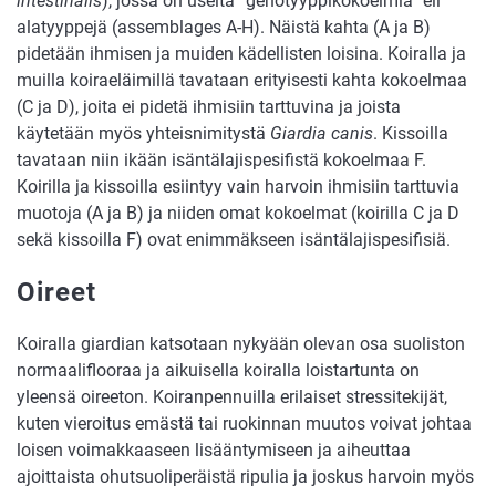
intestinalis
), jossa on useita ”genotyyppikokoelmia” eli
alatyyppejä (assemblages A-H). Näistä kahta (A ja B)
pidetään ihmisen ja muiden kädellisten loisina. Koiralla ja
muilla koiraeläimillä tavataan erityisesti kahta kokoelmaa
(C ja D), joita ei pidetä ihmisiin tarttuvina ja joista
käytetään myös yhteisnimitystä
Giardia canis
. Kissoilla
tavataan niin ikään isäntälajispesifistä kokoelmaa F.
Koirilla ja kissoilla esiintyy vain harvoin ihmisiin tarttuvia
muotoja (A ja B) ja niiden omat kokoelmat (koirilla C ja D
sekä kissoilla F) ovat enimmäkseen isäntälajispesifisiä.
Oireet
Koiralla giardian katsotaan nykyään olevan osa suoliston
normaaliflooraa ja aikuisella koiralla loistartunta on
yleensä oireeton. Koiranpennuilla erilaiset stressitekijät,
kuten vieroitus emästä tai ruokinnan muutos voivat johtaa
loisen voimakkaaseen lisääntymiseen ja aiheuttaa
ajoittaista ohutsuoliperäistä ripulia ja joskus harvoin myös