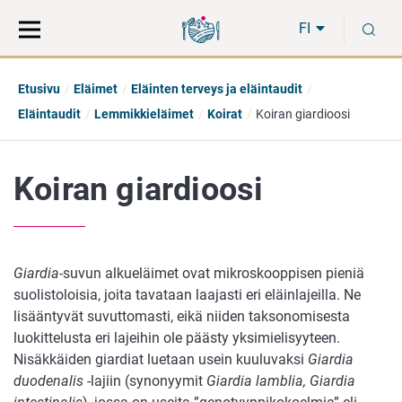
Siirry
Siirry
H
suoraan
koko
FI
sisältöön
sivuston
hakuun
Etusivu
Eläimet
Eläinten terveys ja eläintaudit
Eläintaudit
Lemmikkieläimet
Koirat
Koiran giardioosi
Koiran giardioosi
Giardia
-suvun alkueläimet ovat mikroskooppisen pieniä
suolistoloisia, joita tavataan laajasti eri eläinlajeilla. Ne
lisääntyvät suvuttomasti, eikä niiden taksonomisesta
luokittelusta eri lajeihin ole päästy yksimielisyyteen.
Nisäkkäiden giardiat luetaan usein kuuluvaksi
Giardia
duodenalis
-lajiin (synonyymit
Giardia lamblia, Giardia