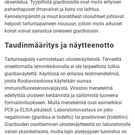
oksentelua. Tyypillistä giardioosille ovat myös erityisen
pahanhajuiset ilmavaivat ja koira voi laihtua.
Kennelympäristö ja muut koiratiheät olosuhteet johtavat
helposti tartuntapaineen nousuun, jolloin myös aikuiset
koirat voivat sairastua oireiseen giardioosiin.
Taudinmääritys ja näytteenotto
Tartuntaepäily varmistetaan ulostenäytteistä. Terveeltä
oireettomalta lemmikkikoiralta ei ole tarpeellista tutkia
giardianäytettä. Käytössä on erilaisia testimenetelmiä,
joista Ruokavirastossa käytetään suoraa
immunofluoresenssivärjäystä. Viraston menetelmä
edellyttää ulosteen keräämistä ja säilömistä tuoreena
formaliiniliuokseen. Muita menetelmiä ovat esimerkiksi
PCR ja ELISA-pikatesti. Laboratoriovastaus on joko
negatiivinen (giardiaa ei todettu) tai positiivinen (todettiin).
Giardioiden osoittaminen ulostenäytteestä on laboratoriolle
varsin yksinkertaista, mutta lajin alatyyppien tunnistus on