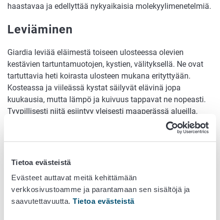
haastavaa ja edellyttää nykyaikaisia molekyylimenetelmiä.
Leviäminen
Giardia leviää eläimestä toiseen ulosteessa olevien
kestävien tartuntamuotojen, kystien, välityksellä. Ne ovat
tartuttavia heti koirasta ulosteen mukana erityttyään.
Kosteassa ja viileässä kystat säilyvät elävinä jopa
kuukausia, mutta lämpö ja kuivuus tappavat ne nopeasti.
Tyypillisesti niitä esiintyy yleisesti maaperässä alueilla,
joilla koirat ulkoilevat. On arveltu, että koiran varusteissa
kystat voisivat elää noin viikon huoneenlämpötilassa.
Mahdolliset oireet alkavat tyypillisesti 1-2 viikon kuluttua
tartunnasta.
Tietoa evästeistä
Evästeet auttavat meitä kehittämään
Hoito ja leviämisen estäminen
verkkosivustoamme ja parantamaan sen sisältöjä ja
saavutettavuutta.
Tietoa evästeistä
Oireeton giardiatartunta ei vaadi lääkehoitoa. Ripuloiva
koira, jonka ulosteessa todetaan giardiatartunta, on syytä