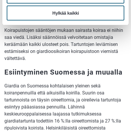
esimerkiksi
natriumhypokloriittia sisältäviä valmisteita.
Hiekkapohjaa voi olla mahdotonta puhdistaa ellei sitten
Hylkää kaikki
vaihda koko pohjaa kerralla.
Koirapuistojen sääntöjen mukaan sairasta koiraa ei niihin
saa viedä. Lisäksi säännöissä velvoitetaan omistajia
keräämään kaikki ulosteet pois. Tartuntojen leviämisen
estämiseksi on giardioosikoiran koirapuistoon viemistä
vältettävä.
Esiintyminen Suomessa ja muualla
Giardia on Suomessa kohtalaisen yleinen sekä
koiranpennuilla että aikuisilla koirilla. Suurin osa
tartunnoista on täysin oireettomia, ja oireilevia tartuntoja
esiintyy pääasiassa pennuilla. Lähinnä
keskieurooppalaisessa laajassa tutkimuksessa
giardiatartunta todettiin 16 %:lla oireettomista ja 27 %:lla
ripuloivista koirista. Helsinkiläisistä oireettomista