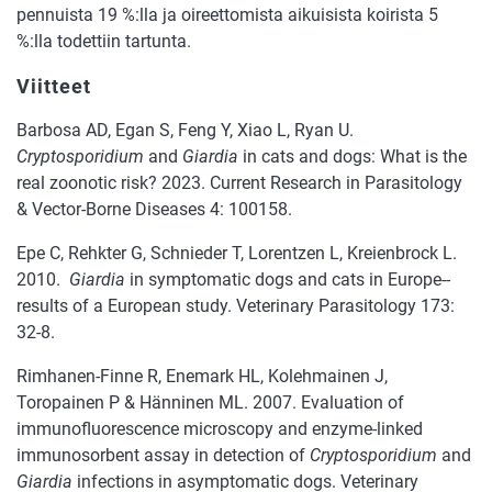
pennuista 19 %:lla ja oireettomista aikuisista koirista 5
%:lla todettiin tartunta.
Viitteet
Barbosa AD, Egan S, Feng Y, Xiao L, Ryan U.
Cryptosporidium
and
Giardia
in cats and dogs: What is the
real zoonotic risk? 2023. Current Research in Parasitology
& Vector-Borne Diseases 4: 100158.
Epe C, Rehkter G, Schnieder T, Lorentzen L, Kreienbrock L.
2010.
Giardia
in symptomatic dogs and cats in Europe--
results of a European study. Veterinary Parasitology 173:
32-8.
Rimhanen-Finne R, Enemark HL, Kolehmainen J,
Toropainen P & Hänninen ML. 2007. Evaluation of
immunofluorescence microscopy and enzyme-linked
immunosorbent assay in detection of
Cryptosporidium
and
Giardia
infections in asymptomatic dogs. Veterinary