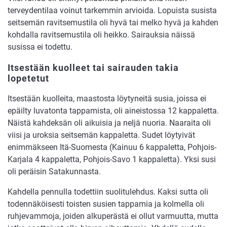
terveydentilaa voinut tarkemmin arvioida. Lopuista susista
seitsemän ravitsemustila oli hyvä tai melko hyvä ja kahden
kohdalla ravitsemustila oli heikko. Sairauksia näissä
susissa ei todettu.
Itsestään kuolleet tai sairauden takia
lopetetut
Itsestään kuolleita, maastosta löytyneitä susia, joissa ei
epäilty luvatonta tappamista, oli aineistossa 12 kappaletta.
Näistä kahdeksän oli aikuisia ja neljä nuoria. Naaraita oli
viisi ja uroksia seitsemän kappaletta. Sudet löytyivät
enimmäkseen Itä-Suomesta (Kainuu 6 kappaletta, Pohjois-
Karjala 4 kappaletta, Pohjois-Savo 1 kappaletta). Yksi susi
oli peräisin Satakunnasta.
Kahdella pennulla todettiin suolitulehdus. Kaksi sutta oli
todennäköisesti toisten susien tappamia ja kolmella oli
ruhjevammoja, joiden alkuperästä ei ollut varmuutta, mutta