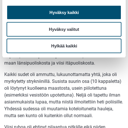
Hyväksy kaikki
Luvattomat tappamiset
Hyväksy valitut
Luvattomasti tapettuja oli aineistossa 14 kappaletta.
Näistä yhdeksän oli aikuisia ja viisi nuoria yksilöitä.
Hylkää kaikki
Naaraita oli viisi ja uroksia yhdeksän. Tapauksista yksi oli
Lapista, muut Lapin eteläpuolelta siten, että kahdeksan oli
maan länsipuoliskosta ja viisi itäpuoliskosta.
Kaikki sudet oli ammuttu, lukuunottamatta yhtä, joka oli
myrkytetty strykniinillä. Susista suurin osa (10 kappaletta)
oli löytynyt kuolleena maastosta, usein piilotettuna
(esimerkiksi vesistöön upotettuna). Neljä oli tapettu ilman
asianmukaista lupaa, mutta niistä ilmoitettiin heti poliisille.
Yhdessä sudessa oli muutamia koteloituneita hauleja,
mutta sen kunto oli kuitenkin ollut normaali.
Viisi ruhoa oli ehtinyt pilaantua pitkälle eikä niiden