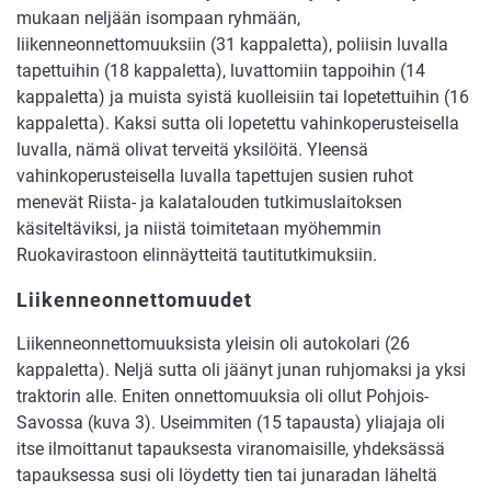
mukaan neljään isompaan ryhmään,
liikenneonnettomuuksiin (31 kappaletta), poliisin luvalla
tapettuihin (18 kappaletta), luvattomiin tappoihin (14
kappaletta) ja muista syistä kuolleisiin tai lopetettuihin (16
kappaletta). Kaksi sutta oli lopetettu vahinkoperusteisella
luvalla, nämä olivat terveitä yksilöitä. Yleensä
vahinkoperusteisella luvalla tapettujen susien ruhot
menevät Riista- ja kalatalouden tutkimuslaitoksen
käsiteltäviksi, ja niistä toimitetaan myöhemmin
Ruokavirastoon elinnäytteitä tautitutkimuksiin.
Liikenneonnettomuudet
Liikenneonnettomuuksista yleisin oli autokolari (26
kappaletta). Neljä sutta oli jäänyt junan ruhjomaksi ja yksi
traktorin alle. Eniten onnettomuuksia oli ollut Pohjois-
Savossa (kuva 3). Useimmiten (15 tapausta) yliajaja oli
itse ilmoittanut tapauksesta viranomaisille, yhdeksässä
tapauksessa susi oli löydetty tien tai junaradan läheltä