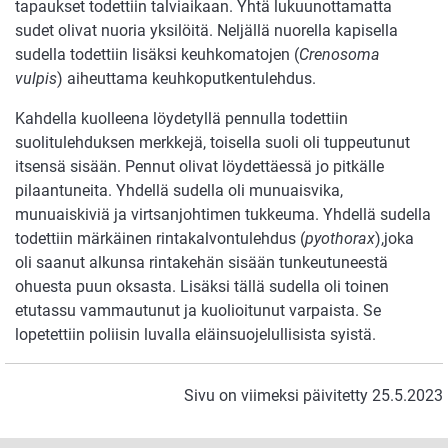
tapaukset todettiin talviaikaan. Yhtä lukuunottamatta
sudet olivat nuoria yksilöitä. Neljällä nuorella kapisella
sudella todettiin lisäksi keuhkomatojen (
Crenosoma
vulpis
) aiheuttama keuhkoputkentulehdus.
Kahdella kuolleena löydetyllä pennulla todettiin
suolitulehduksen merkkejä, toisella suoli oli tuppeutunut
itsensä sisään. Pennut olivat löydettäessä jo pitkälle
pilaantuneita. Yhdellä sudella oli munuaisvika,
munuaiskiviä ja virtsanjohtimen tukkeuma. Yhdellä sudella
todettiin märkäinen rintakalvontulehdus (
pyothorax
),joka
oli saanut alkunsa rintakehän sisään tunkeutuneestä
ohuesta puun oksasta. Lisäksi tällä sudella oli toinen
etutassu vammautunut ja kuolioitunut varpaista. Se
lopetettiin poliisin luvalla eläinsuojelullisista syistä.
Sivu on viimeksi päivitetty 25.5.2023