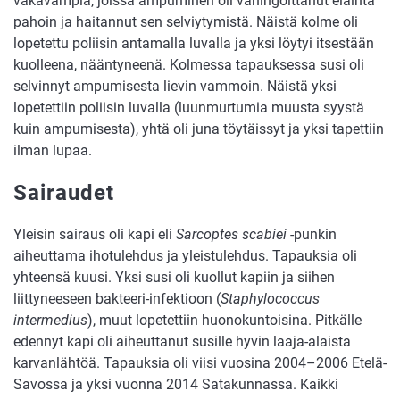
vakavampia, joissa ampuminen oli vahingoittanut eläintä
pahoin ja haitannut sen selviytymistä. Näistä kolme oli
lopetettu poliisin antamalla luvalla ja yksi löytyi itsestään
kuolleena, nääntyneenä. Kolmessa tapauksessa susi oli
selvinnyt ampumisesta lievin vammoin. Näistä yksi
lopetettiin poliisin luvalla (luunmurtumia muusta syystä
kuin ampumisesta), yhtä oli juna töytäissyt ja yksi tapettiin
ilman lupaa.
Sairaudet
Yleisin sairaus oli kapi eli
Sarcoptes scabiei
-punkin
aiheuttama ihotulehdus ja yleistulehdus. Tapauksia oli
yhteensä kuusi. Yksi susi oli kuollut kapiin ja siihen
liittyneeseen bakteeri-infektioon (
Staphylococcus
intermedius
), muut lopetettiin huonokuntoisina. Pitkälle
edennyt kapi oli aiheuttanut susille hyvin laaja-alaista
karvanlähtöä. Tapauksia oli viisi vuosina 2004–2006 Etelä-
Savossa ja yksi vuonna 2014 Satakunnassa. Kaikki