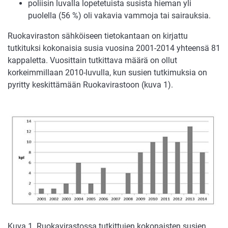
poliisin luvalla lopetetuista susista hieman yli
puolella (56 %) oli vakavia vammoja tai sairauksia.
Ruokaviraston sähköiseen tietokantaan on kirjattu
tutkituksi kokonaisia susia vuosina 2001-2014 yhteensä 81
kappaletta. Vuosittain tutkittava määrä on ollut
korkeimmillaan 2010-luvulla, kun susien tutkimuksia on
pyritty keskittämään Ruokavirastoon (kuva 1).
Kuva 1. Ruokavirastossa tutkittujen kokonaisten susien