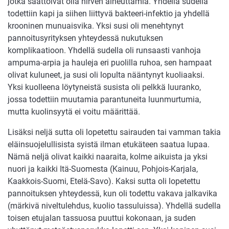
jotka saattoivat olla hirven aiheuttamia. Yhdellä sudella
todettiin kapi ja siihen liittyvä bakteeri-infektio ja yhdellä
krooninen munuaisvika. Yksi susi oli menehtynyt
pannoitusyrityksen yhteydessä nukutuksen
komplikaatioon. Yhdellä sudella oli runsaasti vanhoja
ampuma-arpia ja hauleja eri puolilla ruhoa, sen hampaat
olivat kuluneet, ja susi oli lopulta nääntynyt kuoliaaksi.
Yksi kuolleena löytyneistä susista oli pelkkä luuranko,
jossa todettiin muutamia parantuneita luunmurtumia,
mutta kuolinsyytä ei voitu määrittää.
Lisäksi neljä sutta oli lopetettu sairauden tai vamman takia
eläinsuojelullisista syistä ilman etukäteen saatua lupaa.
Nämä neljä olivat kaikki naaraita, kolme aikuista ja yksi
nuori ja kaikki Itä-Suomesta (Kainuu, Pohjois-Karjala,
Kaakkois-Suomi, Etelä-Savo). Kaksi sutta oli lopetettu
pannoituksen yhteydessä, kun oli todettu vakava jalkavika
(märkivä niveltulehdus, kuolio tassuluissa). Yhdellä sudella
toisen etujalan tassuosa puuttui kokonaan, ja suden