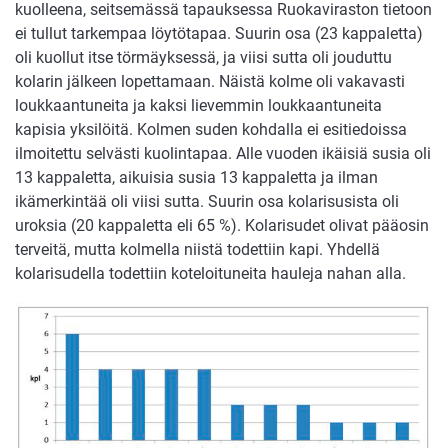
kuolleena, seitsemässä tapauksessa Ruokaviraston tietoon
ei tullut tarkempaa löytötapaa. Suurin osa (23 kappaletta)
oli kuollut itse törmäyksessä, ja viisi sutta oli jouduttu
kolarin jälkeen lopettamaan. Näistä kolme oli vakavasti
loukkaantuneita ja kaksi lievemmin loukkaantuneita
kapisia yksilöitä. Kolmen suden kohdalla ei esitiedoissa
ilmoitettu selvästi kuolintapaa. Alle vuoden ikäisiä susia oli
13 kappaletta, aikuisia susia 13 kappaletta ja ilman
ikämerkintää oli viisi sutta. Suurin osa kolarisusista oli
uroksia (20 kappaletta eli 65 %). Kolarisudet olivat pääosin
terveitä, mutta kolmella niistä todettiin kapi. Yhdellä
kolarisudella todettiin koteloituneita hauleja nahan alla.