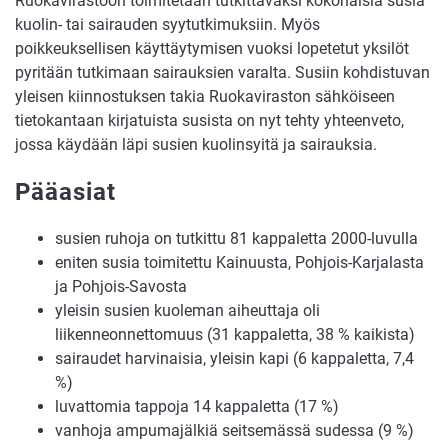
Ruokavirastoon toimitetaan tutkittavaksi kokonaisia susia
kuolin- tai sairauden syytutkimuksiin. Myös
poikkeuksellisen käyttäytymisen vuoksi lopetetut yksilöt
pyritään tutkimaan sairauksien varalta. Susiin kohdistuvan
yleisen kiinnostuksen takia Ruokaviraston sähköiseen
tietokantaan kirjatuista susista on nyt tehty yhteenveto,
jossa käydään läpi susien kuolinsyitä ja sairauksia.
Pääasiat
susien ruhoja on tutkittu 81 kappaletta 2000-luvulla
eniten susia toimitettu Kainuusta, Pohjois-Karjalasta
ja Pohjois-Savosta
yleisin susien kuoleman aiheuttaja oli
liikenneonnettomuus (31 kappaletta, 38 % kaikista)
sairaudet harvinaisia, yleisin kapi (6 kappaletta, 7,4
%)
luvattomia tappoja 14 kappaletta (17 %)
vanhoja ampumajälkiä seitsemässä sudessa (9 %)