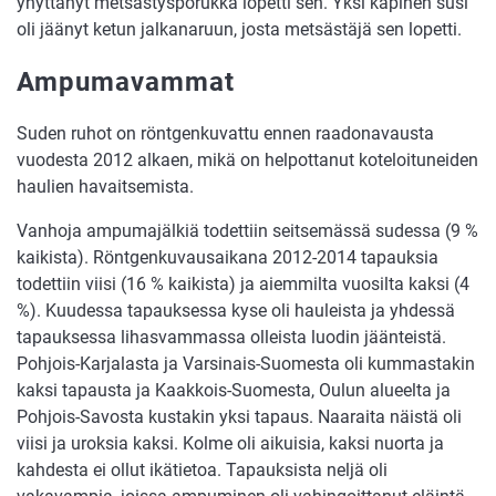
yhyttänyt metsästysporukka lopetti sen. Yksi kapinen susi
oli jäänyt ketun jalkanaruun, josta metsästäjä sen lopetti.
Ampumavammat
Suden ruhot on röntgenkuvattu ennen raadonavausta
vuodesta 2012 alkaen, mikä on helpottanut koteloituneiden
haulien havaitsemista.
Vanhoja ampumajälkiä todettiin seitsemässä sudessa (9 %
kaikista). Röntgenkuvausaikana 2012-2014 tapauksia
todettiin viisi (16 % kaikista) ja aiemmilta vuosilta kaksi (4
%). Kuudessa tapauksessa kyse oli hauleista ja yhdessä
tapauksessa lihasvammassa olleista luodin jäänteistä.
Pohjois-Karjalasta ja Varsinais-Suomesta oli kummastakin
kaksi tapausta ja Kaakkois-Suomesta, Oulun alueelta ja
Pohjois-Savosta kustakin yksi tapaus. Naaraita näistä oli
viisi ja uroksia kaksi. Kolme oli aikuisia, kaksi nuorta ja
kahdesta ei ollut ikätietoa. Tapauksista neljä oli