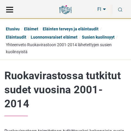
Siirry
Siirry
H
suoraan
koko
FI
sisältöön
sivuston
hakuun
Etusivu
Eläimet
Eläinten terveys ja eläintaudit
Eläintaudit
Luonnonvaraiset eläimet
Susien kuolinsyyt
Yhteenveto Ruokavirastoon 2001-2014 lähetettyjen susien
kuolinsyistä
Ruokavirastossa tutkitut
sudet vuosina 2001-
2014