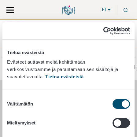
Siirry
Siirry
H
suoraan
koko
FI
sisältöön
sivuston
hakuun
Etusivu
Eläimet
Eläinten terveys ja eläintaudit
Eläintaudit
Turkiseläimet
Raivotauti eli rabies
Tietoa evästeistä
Evästeet auttavat meitä kehittämään
Sivu on viimeksi päivitetty 25.3.2024
verkkosivustoamme ja parantamaan sen sisältöjä ja
saavutettavuutta.
Tietoa evästeistä
RUOKAVIRASTO
Suostumuksen
Välttämätön
valinta
PL 100
00027 RUOKAVIRASTO
Mieltymykset
Yhteystiedot