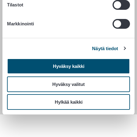
Palaute
Tilastot
Tietosuojailmoitus
Saavutettavuusseloste
Markkinointi
Tietoa sivustosta
Evästeasetukset
Näytä tiedot
Vaihde 029 530 0400
Hyväksy kaikki
Hyväksy valitut
Hylkää kaikki