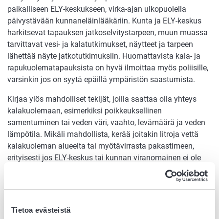
paikalliseen ELY-keskukseen, virka-ajan ulkopuolella
päivystävään kunnaneläinlääkäriin. Kunta ja ELY-keskus
harkitsevat tapauksen jatkoselvitystarpeen, muun muassa
tarvittavat vesi- ja kalatutkimukset, näytteet ja tarpeen
lähettää näyte jatkotutkimuksiin. Huomattavista kala- ja
rapukuolematapauksista on hyvä ilmoittaa myös poliisille,
varsinkin jos on syytä epäillä ympäristön saastumista.
Kirjaa ylös mahdolliset tekijät, joilla saattaa olla yhteys
kalakuolemaan, esimerkiksi poikkeuksellinen
samentuminen tai veden väri, vaahto, levämäärä ja veden
lämpötila. Mikäli mahdollista, kerää joitakin litroja vettä
kalakuoleman alueelta tai myötävirrasta pakastimeen,
erityisesti jos ELY-keskus tai kunnan viranomainen ei ole
heti tavoitettavissa. Varsinkin virtaavissa vesissä on
tarpeen toimia heti ongelman havaitsemisen jälkeen, sillä
kalakuoleman mahdollisesti aiheuttanut vesimassa voi
huuhtoutua pois paikalta nopeasti.
Tietoa evästeistä