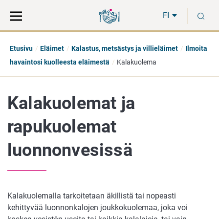
Siirry
Siirry
H
suoraan
koko
FI
sisältöön
sivuston
hakuun
Etusivu
Eläimet
Kalastus, metsästys ja villieläimet
Ilmoita
havaintosi kuolleesta eläimestä
Kalakuolema
Kalakuolemat ja
rapukuolemat
luonnonvesissä
Kalakuolemalla tarkoitetaan äkillistä tai nopeasti
kehittyvää luonnonkalojen joukkokuolemaa, joka voi