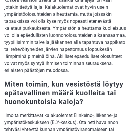
koskea vesistön useita tai kaikkia kalalajeja, tai vain
jotakin tiettyä lajia. Kalakuolemat ovat hyvin usein
ympäristöolosuhteiden aiheuttamia, mutta joissakin
tapauksissa voi olla kyse myös nopeasti etenevästä
kalatautipurkauksesta. Ympäristön aiheuttama kuolleisuus
voi olla epäedullisten luonnonolosuhteiden aikaansaamaa,
tyypillisimmin talvella jääkannen alla tapahtuva happikato
tai rehevöityneiden järvien hapettomuus loppukesän
lämpiminä pimeinä öinä. Äkilliset epäedulliset olosuhteet
voivat myös syntyä ihmisen toiminnan seurauksena,
erilaisten päästöjen muodossa.
Miten toimin, kun vesistöstä löytyy
epätavallinen määrä kuolleita tai
huonokuntoisia kaloja?
Ilmoita merkittävät kalakuolemat Elinkeino-, liikenne- ja
ympäristökeskukseen (ELY-keskus). Ota heti havainnon
tehtyäsi yhteyttä kunnan ympäristöviranomaiseen tai