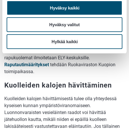
Hyväksy kaikki
Rapukuolemat
Suomessa kotoperäinen jokirapu on herkkä sairastumaan
Hyväksy valitut
rapuruttoon, joka on tavallisin syy rapujen
joukkokuolemiin. Rapukuolemat voivat myös johtua
Hylkää kaikki
ympäristöolosuhteista. Erityisen herkkiä ravut ovat
erilaisille ympäristömyrkyille, kuten torjunta-aineille. Myös
rapukuolemat ilmoitetaan ELY-keskuksille.
Raputautimääritykset
tehdään Ruokaviraston Kuopion
toimipaikassa.
Kuolleiden kalojen hävittäminen
Kuolleiden kalojen hävittämisestä tulee olla yhteydessä
kyseisen kunnan ympäristöviranomaiseen.
Luonnonvaraisten vesieläinten raadot voi hävittää
jätehuollon kautta, mikäli niiden ei epäillä kuolleen
lakisääteisesti vastustettavaan eläintautiin. Jos tällainen