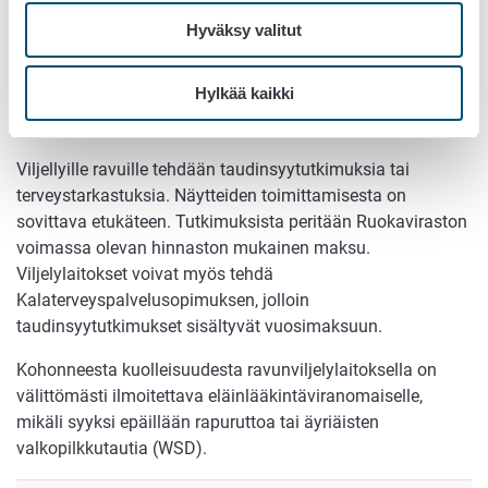
Näytteiden toimittamisesta on sovittava etukäteen.
Hyväksy valitut
Istutuksiin liittyvistä tutkimuksista peritään Ruokaviraston
voimassa olevan hinnaston mukainen maksu.
Hylkää kaikki
Viljellyt ravut
Viljellyille ravuille tehdään taudinsyytutkimuksia tai
terveystarkastuksia. Näytteiden toimittamisesta on
sovittava etukäteen. Tutkimuksista peritään Ruokaviraston
voimassa olevan hinnaston mukainen maksu.
Viljelylaitokset voivat myös tehdä
Kalaterveyspalvelusopimuksen, jolloin
taudinsyytutkimukset sisältyvät vuosimaksuun.
Kohonneesta kuolleisuudesta ravunviljelylaitoksella on
välittömästi ilmoitettava eläinlääkintäviranomaiselle,
mikäli syyksi epäillään rapuruttoa tai äyriäisten
valkopilkkutautia (WSD).