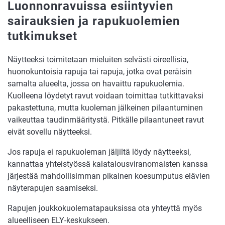
Luonnonravuissa esiintyvien
sairauksien ja rapukuolemien
tutkimukset
Näytteeksi toimitetaan mieluiten selvästi oireellisia,
huonokuntoisia rapuja tai rapuja, jotka ovat peräisin
samalta alueelta, jossa on havaittu rapukuolemia.
Kuolleena löydetyt ravut voidaan toimittaa tutkittavaksi
pakastettuna, mutta kuoleman jälkeinen pilaantuminen
vaikeuttaa taudinmääritystä. Pitkälle pilaantuneet ravut
eivät sovellu näytteeksi.
Jos rapuja ei rapukuoleman jäljiltä löydy näytteeksi,
kannattaa yhteistyössä kalatalousviranomaisten kanssa
järjestää mahdollisimman pikainen koesumputus elävien
näyterapujen saamiseksi.
Rapujen joukkokuolematapauksissa ota yhteyttä myös
alueelliseen ELY-keskukseen.