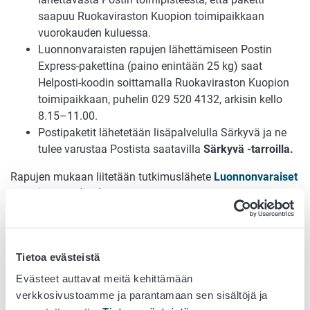
saapuu Ruokaviraston Kuopion toimipaikkaan
vuorokauden kuluessa.
Luonnonvaraisten rapujen lähettämiseen Postin
Express-pakettina (paino enintään 25 kg) saat
Helposti-koodin soittamalla Ruokaviraston Kuopion
toimipaikkaan, puhelin 029 520 4132, arkisin kello
8.15–11.00.
Postipaketit lähetetään lisäpalvelulla Särkyvä ja ne
tulee varustaa Postista saatavilla
Särkyvä -tarroilla.
Rapujen mukaan liitetään tutkimuslähete
Luonnonvaraiset
kalat ja ravut (pdf)
tai saatekirje, jossa lähettäjän
yhteystietojen lisäksi on selvitys tautitapauksesta ja tarkka
näytteenottopaikka, mieluiten kartta paikan sijainnista ja
yhteyksistä muuhun vesistöön.
Voit myös tuoda näytteet
Tietoa evästeistä
itse.
Tutkimukset ovat maksuttomia.
Evästeet auttavat meitä kehittämään
Näytteiden toimitusosoite
verkkosivustoamme ja parantamaan sen sisältöjä ja
Ruokavirasto