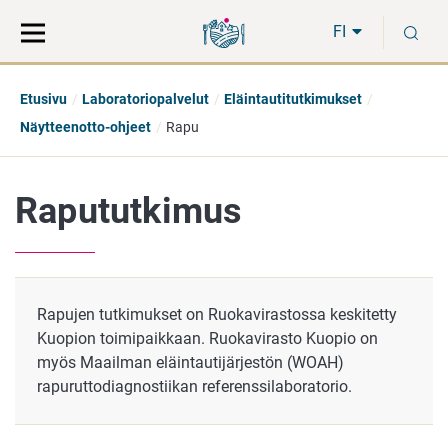
Siirry
Siirry
H
suoraan
koko
FI
sisältöön
sivuston
hakuun
Etusivu
Laboratoriopalvelut
Eläintautitutkimukset
Näytteenotto-ohjeet
Rapu
Rapututkimus
Rapujen tutkimukset on Ruokavirastossa keskitetty
Kuopion toimipaikkaan. Ruokavirasto Kuopio on
myös Maailman eläintautijärjestön (WOAH)
rapuruttodiagnostiikan referenssilaboratorio.