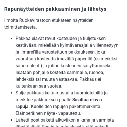
Rapunäytteiden pakkaaminen ja lähetys
Ilmoita Ruokavirastoon etukäteen näytteiden
toimittamisesta.
Pakkaa elävät ravut kosteuden ja kuljetuksen
kestävään, mielellään kylmävaraajalla viilennettyyn
ja ilmarei'illä varustettuun pakkaukseen, joka
vuorataan kosteutta imevällä paperillä (esimerkiksi
sanomalehti) ja johon kosteuden säilyttämiseksi
lisätään pohjalle kosteita sammalia, ruohoa,
lehdeksiä tai muuta vastaavaa. Pakkaus ei
kuitenkaan saa vuotaa.
Sulje pakkaus kelta-mustalla huomioteipillä ja
merkitse pakkauksen päälle
Sisältää eläviä
rapuja
. Kuolleiden rapujen pakettimerkintä:
Eläinperäinen näyte - vapautettu.
Lähetä postipaketti
alkuviikon aikana ja
varmista
l
ähettävästä
Postin
toimipisteestä
, että paketti