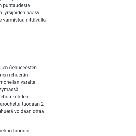
ton puhtaudesta
ja jyrsijöiden pääsy
e varmistaa riittävällä
ujen (rehuseosten
nnen rehuerän
lmonellan varalta
äksymässä
 rehua kohden
ijarouhetta tuodaan 2
Rehuerä voidaan ottaa
.
rehun tuonnin.