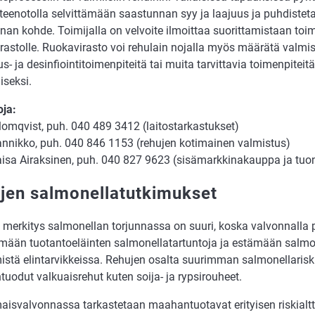
tteenotolla selvittämään saastunnan syy ja laajuus ja puhdistet
an kohde. Toimijalla on velvoite ilmoittaa suorittamistaan toi
rastolle. Ruokavirasto voi rehulain nojalla myös määrätä valmi
s- ja desinfiointitoimenpiteitä tai muita tarvittavia toimenpitei
iseksi.
oja:
lomqvist, puh. 040 489 3412 (laitostarkastukset)
Rannikko, puh. 040 846 1153 (rehujen kotimainen valmistus)
isa Airaksinen, puh. 040 827 9623 (sisämarkkinakauppa ja tuon
jen salmonellatutkimukset
 merkitys salmonellan torjunnassa on suuri, koska valvonnalla 
mään tuotantoeläinten salmonellatartuntoja ja estämään salmo
mistä elintarvikkeissa. Rehujen osalta suurimman salmonellarisk
uodut valkuaisrehut kuten soija- ja rypsirouheet.
isvalvonnassa tarkastetaan maahantuotavat erityisen riskialttii