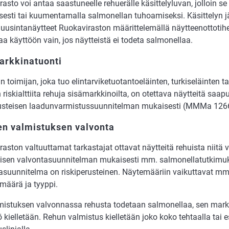
asto voi antaa saastuneelle rehuerälle käsittelyluvan, jolloin se
isesti tai kuumentamalla salmonellan tuhoamiseksi. Käsittelyn j
 uusintanäytteet Ruokaviraston määrittelemällä näytteenottotihe
a käyttöön vain, jos näytteistä ei todeta salmonellaa.
arkkinatuonti
 toimijan, joka tuo elintarviketuotantoeläinten, turkiseläinten t
n riskialttiita rehuja sisämarkkinoilta, on otettava näytteitä saap
rusteisen laadunvarmistussuunnitelman mukaisesti (MMMa 1266
en valmistuksen valvonta
aston valtuuttamat tarkastajat ottavat näytteitä rehuista niitä va
aisen valvontasuunnitelman mukaisesti mm. salmonellatutkimuk
asuunnitelma on riskiperusteinen. Näytemääriin vaikuttavat mm.
 määrä ja tyyppi.
mistuksen valvonnassa rehusta todetaan salmonellaa, sen mark
ö kielletään. Rehun valmistus kielletään joko koko tehtaalla tai 