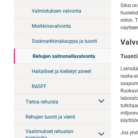
Siksi on
Valmistuksen valvonta
huolehdi
niihin. 
Markkinavalvonta
näytteen
Valv
Sisämarkkinakauppa ja tuonti
Tuonti
Rehujen salmonellavalvonta
Lainsää
Haitalliset ja kielletyt aineet
raaka-ai
saapumis
RASFF
Ruokavi
laborat
Tietoa rehuista
tutkita
miljoona
Rehujen tuonti ja vienti
käyttöön
Vaatimukset rehualan
Jos yhd
toimijoille