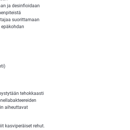
aan ja desinfioidaan
menpiteistä
stajaa suorittamaan
tä epäkohdan
ti)
pystytään tehokkaasti
nellabakteereiden
in aiheuttavat
t kasviperäiset rehut.