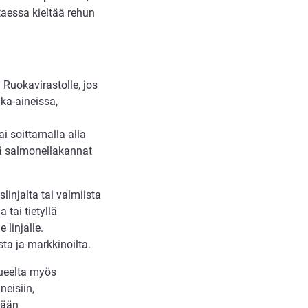
aessa kieltää rehun
Ruokavirastolle, jos
ka-aineissa,
ai soittamalla alla
tää salmonellakannat
injalta tai valmiista
tai tietyllä
 linjalle.
ta ja markkinoilta.
lueelta myös
neisiin,
tään