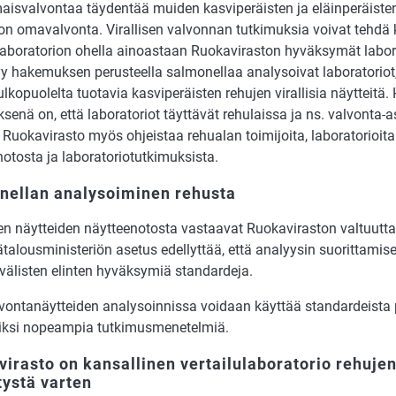
aisvalvontaa täydentää muiden kasviperäisten ja eläinperäisten
non omavalvonta. Virallisen valvonnan tutkimuksia voivat tehdä 
ulaboratorion ohella ainoastaan Ruokaviraston hyväksymät labor
y hakemuksen perusteella salmonellaa analysoivat laboratoriot, 
ulkopuolelta tuotavia kasviperäisten rehujen virallisia näytteit
ksenä on, että laboratoriot täyttävät rehulaissa ja ns. valvonta
t. Ruokavirasto myös ohjeistaa rehualan toimijoita, laboratorioita
otosta ja laboratoriotutkimuksista.
nellan analysoiminen rehusta
sten näytteiden näytteenotosta vastaavat Ruokaviraston valtuutt
talousministeriön asetus edellyttää, että analyysin suorittami
välisten elinten hyväksymiä standardeja.
ontanäytteiden analysoinnissa voidaan käyttää standardeista 
iksi nopeampia tutkimusmenetelmiä.
irasto on kansallinen vertailulaboratorio rehuje
ystä varten