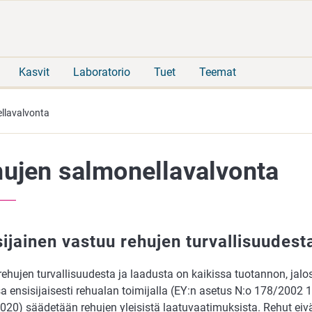
Siirry
Siirry
suoraan
koko
sisältöön
sivuston
hakuun
Kasvit
Laboratorio
Tuet
Teemat
llavalvonta
ujen salmonellavalvonta
sijainen vastuu rehujen turvallisuudesta
ehujen turvallisuudesta ja laadusta on kaikissa tuotannon, jalo
a ensisijaisesti rehualan toimijalla (EY:n asetus N:o 178/2002 1
020) säädetään rehujen yleisistä laatuvaatimuksista. Rehut ei