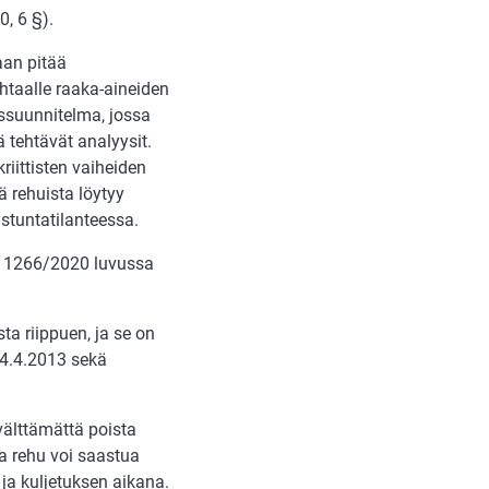
, 6 §).
aan pitää
htaalle raaka-aineiden
ussuunnitelma, jossa
ä tehtävät analyysit.
iittisten vaiheiden
ä rehuista löytyy
astuntatilanteessa.
 1266/2020 luvussa
ta riippuen, ja se on
24.4.2013 sekä
välttämättä poista
 rehu voi saastua
ja kuljetuksen aikana.