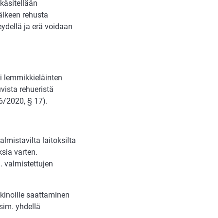
 käsitellään
älkeen rehusta
ydellä ja erä voidaan
ai lemmikkieläinten
uvista rehueristä
/2020, § 17).
lmistavilta laitoksilta
sia varten.
 valmistettujen
kinoille saattaminen
esim. yhdellä