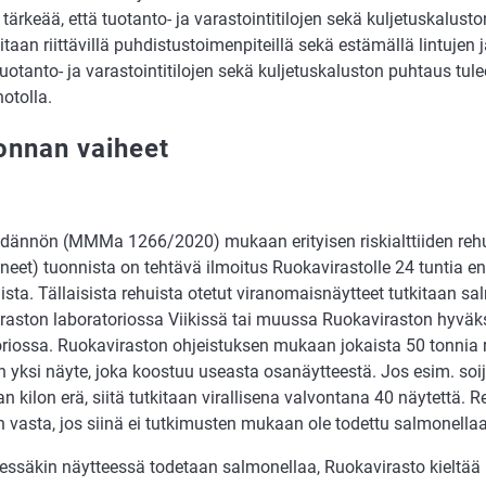
 tärkeää, että tuotanto- ja varastointitilojen sekä kuljetuskalus
taan riittävillä puhdistustoimenpiteillä sekä estämällä lintujen 
Tuotanto- ja varastointitilojen sekä kuljetuskaluston puhtaus tule
otolla.
onnan vaiheet
dännön (MMMa 1266/2020) mukaan erityisen riskialttiiden reh
neet) tuonnista on tehtävä ilmoitus Ruokavirastolle 24 tuntia e
ta. Tällaisista rehuista otetut viranomaisnäytteet tutkitaan sa
raston laboratoriossa Viikissä tai muussa Ruokaviraston hyv
oriossa. Ruokaviraston ohjeistuksen mukaan jokaista 50 tonnia
an yksi näyte, joka koostuu useasta osanäytteestä. Jos esim. so
n kilon erä, siitä tutkitaan virallisena valvontana 40 näytettä. 
 vasta, jos siinä ei tutkimusten mukaan ole todettu salmonellaa
essäkin näytteessä todetaan salmonellaa, Ruokavirasto kieltää 