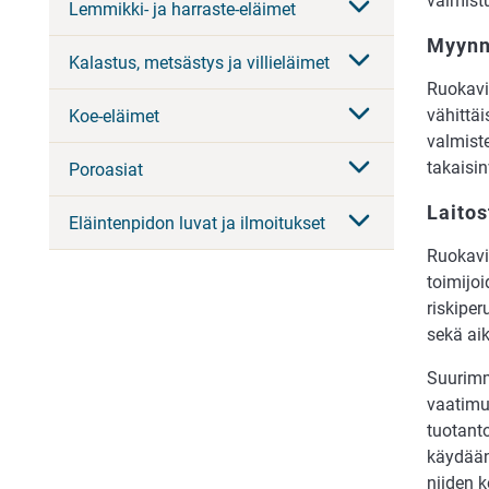
valmistu
Lemmikki- ja harraste-eläimet
Myynni
Kalastus, metsästys ja villieläimet
Ruokavi
vähittä
Koe-eläimet
valmiste
takaisi
Poroasiat
Laito
Eläintenpidon luvat ja ilmoitukset
Ruokavi
toimijo
riskiper
sekä ai
Suurimm
vaatimu
tuotant
käydään
niiden k