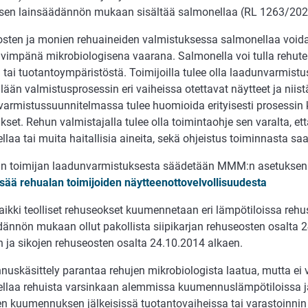
isen lainsäädännön mukaan sisältää salmonellaa (RL 1263/2020
sten ja monien rehuaineiden valmistuksessa salmonellaa void
ävimpänä mikrobiologisena vaarana. Salmonella voi tulla rehute
tai tuotantoympäristöstä. Toimijoilla tulee olla laadunvarmist
lään valmistusprosessin eri vaiheissa otettavat näytteet ja niist
armistussuunnitelmassa tulee huomioida erityisesti prosessin kr
kset. Rehun valmistajalla tulee olla toimintaohje sen varalta, ett
laa tai muita haitallisia aineita, sekä ohjeistus toiminnasta sa
n toimijan laadunvarmistuksesta säädetään MMM:n asetuksen
isää rehualan toimijoiden näytteenottovelvollisuudesta
ikki teolliset rehuseokset kuumennetaan eri lämpötiloissa rehus
dännön mukaan ollut pakollista siipikarjan rehuseosten osalta 
n ja sikojen rehuseosten osalta 24.10.2014 alkaen.
uskäsittely parantaa rehujen mikrobiologista laatua, mutta ei 
llaa rehuista varsinkaan alemmissa kuumennuslämpötiloissa ja
en kuumennuksen jälkeisissä tuotantovaiheissa tai varastoinnin 