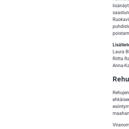
lisänäy
saastunn
Ruokavi
puhdistu
poistam
Lisätiet
Laura B
Riitta 
Anna-Ka
Rehu
Rehujen
ehkäise
esiinty
maahant
Viranoma