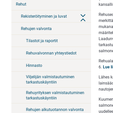
Rehut
kansall
Rehuseo
Rekisteröityminen ja luvat
merkitt
mukana 
Rehujen valvonta
määritel
Laadunv
Tilastot ja raportit
tarkastu
salmonel
Rehuvalvonnan yhteystiedot
Rehuala
Hinnasto
6.
Lue l
Viljelijän valmistautuminen
Lähes ka
tarkastuskäyntiin
lainsää
nautoje
Rehuyrityksen valmistautuminen
tarkastuskäyntiin
Kuumenn
salmone
Rehujen alkutuotannon valvonta
uudelle