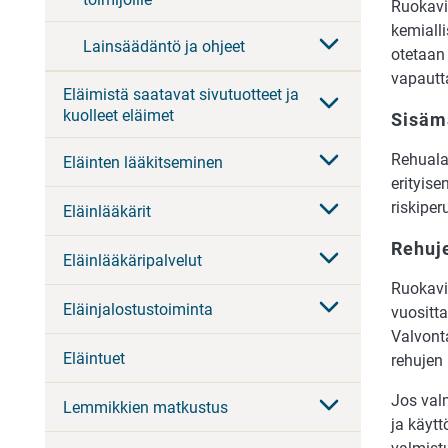
Ruokavir
kemiall
Lainsäädäntö ja ohjeet
otetaan
vapautta
Eläimistä saatavat sivutuotteet ja
kuolleet eläimet
Sisäm
Rehualan
Eläinten lääkitseminen
erityise
riskipe
Eläinlääkärit
Rehuj
Eläinlääkäripalvelut
Ruokavir
Eläinjalostustoiminta
vuositt
Valvont
Eläintuet
rehujen
Jos val
Lemmikkien matkustus
ja käytt