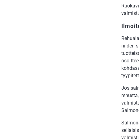
Ruokavi
valmistu
Ilmoit
Rehuala
niiden 
tuotteis
osoitte
kohdassa
tyypite
Jos salm
rehusta,
valmistu
Salmone
Salmonel
sellaisi
valmistu