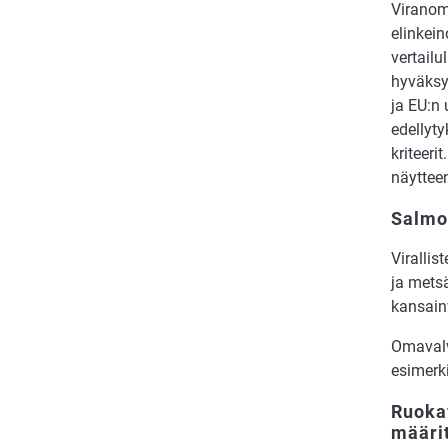
Viranom
elinkei
vertail
hyväksy
ja EU:n 
edellyty
kriteeri
näytteen
Salmo
Viralli
ja metsä
kansain
Omavalv
esimerk
Ruokav
määrit