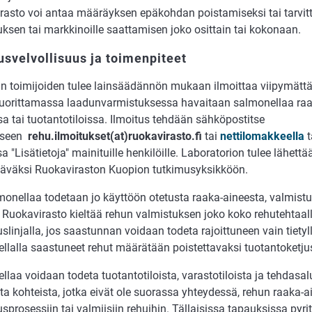
rasto voi antaa määräyksen epäkohdan poistamiseksi tai tarvitt
ksen tai markkinoille saattamisen joko osittain tai kokonaan.
usvelvollisuus ja toimenpiteet
n toimijoiden tulee lainsäädännön mukaan ilmoittaa viipymättä 
suorittamassa laadunvarmistuksessa havaitaan salmonellaa raa
sa tai tuotantotiloissa. Ilmoitus tehdään sähköpostitse
eseen
rehu.ilmoitukset(at)ruokavirasto.fi
tai
nettilomakkeella
t
 "Lisätietoja" mainituille henkilöille. Laboratorion tulee lähet
ttäväksi Ruokaviraston Kuopion tutkimusyksikköön.
onellaa todetaan jo käyttöön otetusta raaka-aineesta, valmistusl
 Ruokavirasto kieltää rehun valmistuksen joko koko rehutehtaalla 
slinjalla, jos saastunnan voidaan todeta rajoittuneen vain tietylle
llalla saastuneet rehut määrätään poistettavaksi tuotantoketjus
laa voidaan todeta tuotantotiloista, varastotiloista ja tehdasa
sta kohteista, jotka eivät ole suorassa yhteydessä, rehun raaka-ai
sprosessiin tai valmiisiin rehuihin. Tällaisissa tapauksissa pyri