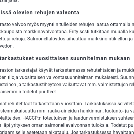
slinjalla.
ssä olevien rehujen valvonta
rasto valvoo myös myyntiin tulleiden rehujen laatua ottamalla n
iskaupoista markkinavalvontana. Erityisesti tutkitaan muualla k
ttuja rehuja. Salmonellalöydös aiheuttaa markkinointikiellon ja
nvedon.
starkastukset vuosittaisen suunnitelman mukaan
raston tarkastajat käyvät tarkastamassa rehutehtaiden ja muid
iden tiloja vuosittaisen valvontasuunnitelman mukaisesti. Suun
usteinen ja tarkastustiheyteen vaikuttavat mm. valmistettujen r
kaisemmin todetut puutteet.
at rehutehtaat tarkastetaan vuosittain. Tarkastuksissa selvite
stenmukaisuutta mm. raaka-aineiden hankinnan, tuotanto- ja vara
olaitteiden, HACCP:n toteutuksen ja laadunvarmistuksen suhtee
 läpi yrityksen oman salmonellavalvonnan tuloksia. Todetut puut
orjaamiselle asetetaan aikataulu. Jos tarkastuksessa havaitaan