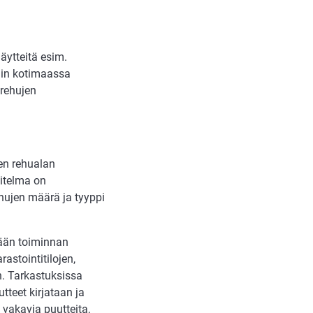
äytteitä esim.
uin kotimaassa
 rehujen
en rehualan
nitelma on
ehujen määrä ja tyyppi
tään toiminnan
stointitilojen,
n. Tarkastuksissa
teet kirjataan ja
 vakavia puutteita,