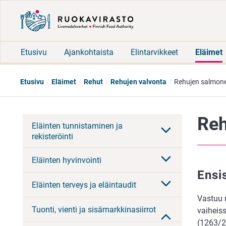
Etusivu
Ajankohtaista
Elintarvikkeet
Eläimet
Etusivu
Eläimet
Rehut
Rehujen valvonta
Rehujen salmone
Reh
Eläinten tunnistaminen ja
rekisteröinti
Eläinten hyvinvointi
Ensi
Eläinten terveys ja eläintaudit
Vastuu r
Tuonti, vienti ja sisämarkkinasiirrot
vaiheiss
(1263/2