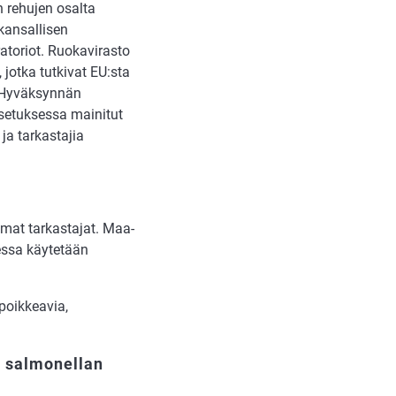
 rehujen osalta
kansallisen
atoriot. Ruokavirasto
jotka tutkivat EU:sta
ä. Hyväksynnän
-asetuksessa mainitut
 ja tarkastajia
amat tarkastajat. Maa-
sessa käytetään
poikkeavia,
n salmonellan