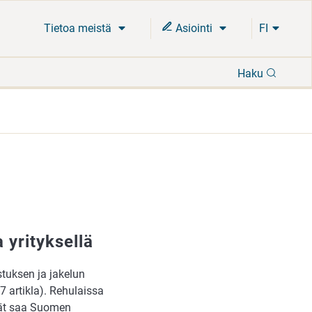
Tietoa meistä
Asiointi
FI
Hae
Haku
 yrityksellä
stuksen ja jakelun
7 artikla). Rehulaissa
vät saa Suomen