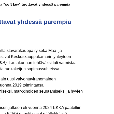
ja ”soft law” tuottavat yhdessä parempia
ottavat yhdessä parempia
ivittäistavarakauppa ry sekä Maa- ja
rustivat Keskuskauppakamarin yhteyteen
KKA)
. Lautakunnan tehtäväksi tuli varmistaa
sta ruokaketjun sopimussuhteissa.
alain uusi valvontaviranomainen
vuonna 2019 toimintansa
iseksi, markkinoiden seuraamiseksi ja hyvien
i.
misen jälkeen eli vuonna 2024 EKKA päätettiin
n ja ETMV:n roolit olivat päällekkäisiä.