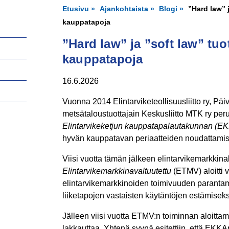
Etusivu
Ajankohtaista
Blogi
”Hard law” 
kauppatapoja
”Hard law” ja ”soft law” tu
kauppatapoja
16.6.2026
Vuonna 2014 Elintarviketeollisuusliitto ry, Pä
metsätaloustuottajain Keskusliitto MTK ry pe
Elintarvikeketjun kauppatapalautakunnan (E
hyvän kauppatavan periaatteiden noudattami
Viisi vuotta tämän jälkeen elintarvikemarkkin
Elintarvikemarkkinavaltuutettu
(ETMV) aloitti 
elintarvikemarkkinoiden toimivuuden parantam
liiketapojen vastaisten käytäntöjen estämiseks
Jälleen viisi vuotta ETMV:n toiminnan aloitta
lakkauttaa. Yhtenä syynä esitettiin, että EKKA