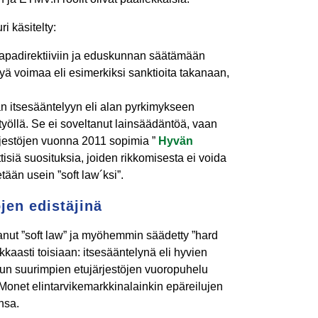
i käsitelty:
apadirektiiviin ja eduskunnan säätämään
tyä voimaa eli esimerkiksi sanktioita takanaan,
n itsesääntelyyn eli alan pyrkimykseen
työllä. Se ei soveltanut lainsäädäntöä, vaan
jestöjen vuonna 2011 sopimia ”
Hyvän
ettisiä suosituksia, joiden rikkomisesta ei voida
tään usein ”soft law´ksi”.
jen edistäjinä
ut ”soft law” ja myöhemmin säädetty ”hard
kaasti toisiaan: itsesääntelynä eli hyvien
jun suurimpien etujärjestöjen vuoropuhelu
 Monet elintarvikemarkkinalainkin epäreilujen
nsa.