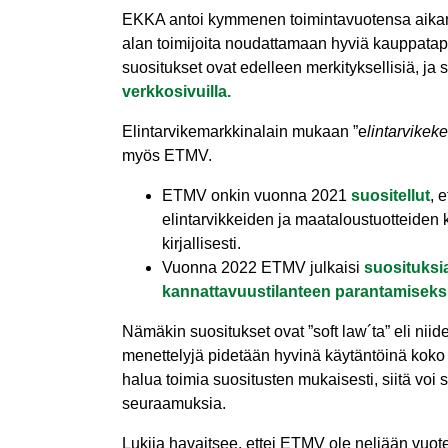
EKKA antoi kymmenen toimintavuotensa aikana
alan toimijoita noudattamaan hyviä kauppatap
suositukset ovat edelleen merkityksellisiä, ja 
verkkosivuilla.
Elintarvikemarkkinalain mukaan ”e
lintarvikeke
myös ETMV.
ETMV onkin vuonna 2021
suositellut
, 
elintarvikkeiden ja maataloustuotteide
kirjallisesti.
Vuonna 2022 ETMV julkaisi
suosituksia
kannattavuustilanteen parantamiseksi
Nämäkin suositukset ovat ”soft law´ta” eli niid
menettelyjä pidetään hyvinä käytäntöinä koko 
halua toimia suositusten mukaisesti, siitä voi 
seuraamuksia.
Lukija havaitsee, ettei ETMV ole neljään vuot