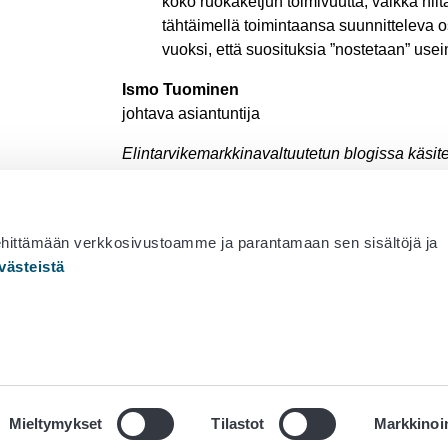
koko ruokaketjun toimivuutta, vaikka niit
tähtäimellä toimintaansa suunnitteleva 
vuoksi, että suosituksia ”nostetaan” usei
Ismo Tuominen
johtava asiantuntija
Elintarvikemarkkinavaltuutetun blogissa käsit
kysymyksiä ja pohditaan elintarvikeketjun toi
Kirjoittajina ovat Elintarvikemarkkinavaltuutetu
ehittämään verkkosivustoamme ja parantamaan sen sisältöjä ja
västeistä
Sähköposti: etmv(at)etmv.fi
Mieltymykset
Tilastot
Markkinoin