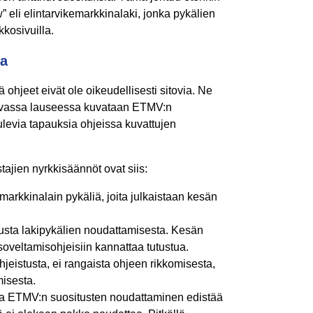
w” eli elintarvikemarkkinalaki, jonka pykälien
kkosivuilla.
na
ohjeet eivät ole oikeudellisesti sitovia. Ne
raavassa lauseessa kuvataan ETMV:n
 tulevia tapauksia ohjeissa kuvattujen
tajien nyrkkisäännöt ovat siis:
arkkinalain pykäliä, joita julkaistaan kesän
usta lakipykälien noudattamisesta. Kesän
soveltamisohjeisiin kannattaa tutustua.
jeistusta, ei rangaista ohjeen rikkomisesta,
misesta.
a ETMV:n suositusten noudattaminen edistää