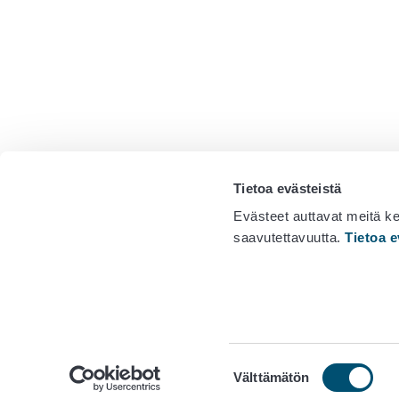
Tietoa evästeistä
Evästeet auttavat meitä k
saavutettavuutta.
Tietoa e
Elintarvikemarkkinavaltuutetun toimisto
Postiosoite: PL 200, 00027
RUOKAVIRASTO
Suostumuksen
Välttämätön
valinta