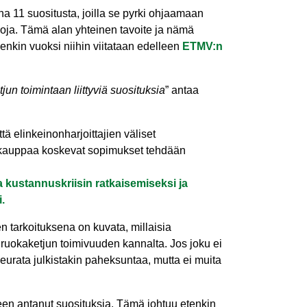
 11 suositusta, joilla se pyrki ohjaamaan
oja. Tämä alan yhteinen tavoite ja nämä
senkin vuoksi niihin viitataan edelleen
ETMV:n
tjun toimintaan liittyviä suosituksia
” antaa
että elinkeinonharjoittajien väliset
n kauppaa koskevat sopimukset tehdään
 kustannuskriisin ratkaisemiseksi ja
.
en tarkoituksena on kuvata, millaisia
ruokaketjun toimivuuden kannalta. Jos joku ei
seurata julkistakin paheksuntaa, mutta ei muita
een antanut suosituksia. Tämä johtuu etenkin