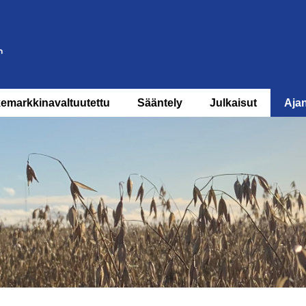
Siirry
suoraan
sisältöön
kemarkkinavaltuutettu
Sääntely
Julkaisut
Ajan