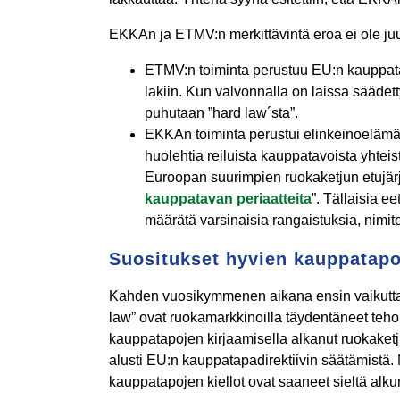
EKKAn ja ETMV:n merkittävintä eroa ei ole juur
ETMV:n toiminta perustuu EU:n kauppat
lakiin. Kun valvonnalla on laissa säädet
puhutaan ”hard law´sta”.
EKKAn toiminta perustui elinkeinoelämä
huolehtia reiluista kauppatavoista yhteis
Euroopan suurimpien ruokaketjun etujär
kauppatavan periaatteita
”. Tällaisia e
määrätä varsinaisia rangaistuksia, nimite
Suositukset hyvien kauppatapo
Kahden vuosikymmenen aikana ensin vaikuttan
law” ovat ruokamarkkinoilla täydentäneet tehok
kauppatapojen kirjaamisella alkanut ruokaket
alusti EU:n kauppatapadirektiivin säätämistä.
kauppatapojen kiellot ovat saaneet sieltä alku