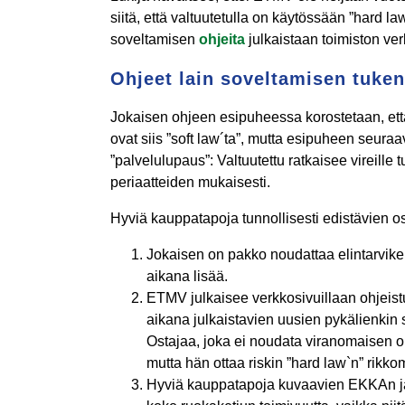
siitä, että valtuutetulla on käytössään ”hard la
soveltamisen
ohjeita
julkaistaan toimiston ver
Ohjeet lain soveltamisen tuke
Jokaisen ohjeen esipuheessa korostetaan, että 
ovat siis ”soft law´ta”, mutta esipuheen seu
”palvelulupaus”: Valtuutettu ratkaisee vireille
periaatteiden mukaisesti.
Hyviä kauppatapoja tunnollisesti edistävien os
Jokaisen on pakko noudattaa elintarvikem
aikana lisää.
ETMV julkaisee verkkosivuillaan ohjeist
aikana julkaistavien uusien pykälienkin 
Ostajaa, joka ei noudata viranomaisen oh
mutta hän ottaa riskin ”hard law`n” rikko
Hyviä kauppatapoja kuvaavien EKKAn j