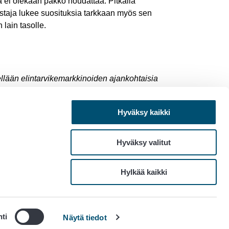
ä ei olekaan pakko noudattaa. Pitkällä
ostaja lukee suosituksia tarkkaan myös sen
n lain tasolle.
ellään elintarvikemarkkinoiden ajankohtaisia
mintaa elintarvikemarkkinalain näkökulmasta.
n toimiston asiantuntijat.
Hyväksy kaikki
Hyväksy valitut
Tietosuojakäytännöt
Hylkää kaikki
Saavutettavuus
Evästeasetukset
ti
Näytä tiedot