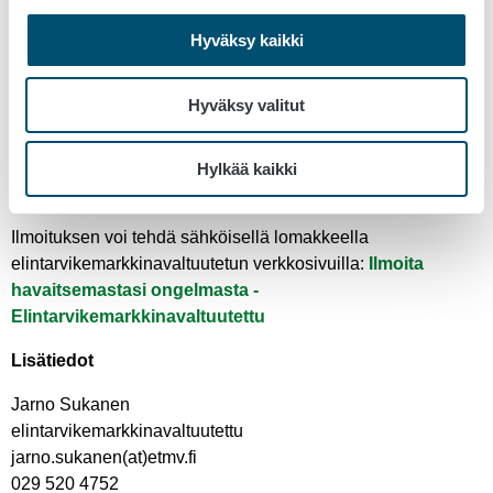
tuloon. Elintarvikemarkkinavaltuutettu arvioi jokaisen vihjeen
Hyväksy kaikki
osana valvontatoimintaansa ja voi niiden perusteella
käynnistää oma-aloitteisen tutkinnan. Vihjeitä hyödynnetään
erityisesti valvonnan suunnittelussa ja kohdentamisessa.
Hyväksy valitut
Elintarvikemarkkinavaltuutettu ei vastaa kaikkiin vihjeisiin
eikä anna kanavan kautta neuvontaa tai arviota yksittäisen
Hylkää kaikki
tapauksen lainmukaisuudesta.
Ilmoituksen voi tehdä sähköisellä lomakkeella
elintarvikemarkkinavaltuutetun verkkosivuilla:
Ilmoita
havaitsemastasi ongelmasta -
Elintarvikemarkkinavaltuutettu
Lisätiedot
Jarno Sukanen
elintarvikemarkkinavaltuutettu
jarno.sukanen(at)etmv.fi
029 520 4752