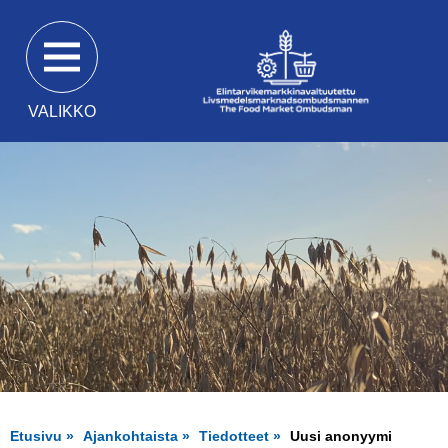
Siirry
suoraan
sisältöön
VALIKKO
Etusivu
Ajankohtaista
Tiedotteet
Uusi anonyymi