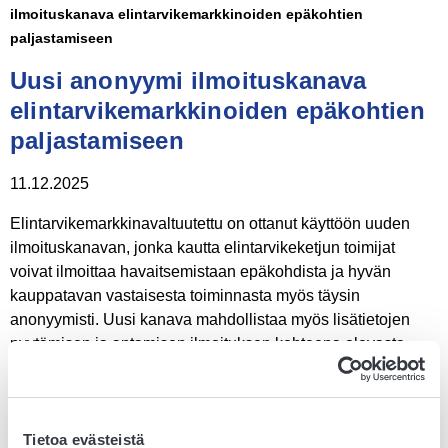
ilmoituskanava elintarvikemarkkinoiden epäkohtien
paljastamiseen
Uusi anonyymi ilmoituskanava
elintarvikemarkkinoiden epäkohtien
paljastamiseen
11.12.2025
Elintarvikemarkkinavaltuutettu on ottanut käyttöön uuden
ilmoituskanavan, jonka kautta elintarvikeketjun toimijat
voivat ilmoittaa havaitsemistaan epäkohdista ja hyvän
kauppatavan vastaisesta toiminnasta myös täysin
anonyymisti. Uusi kanava mahdollistaa myös lisätietojen
pyytämisen ja antamisen ilmoituksen kohteena olevasta
asiasta ilman, että ilmoittajan henkilöllisyys paljastuu.
Uuden kanavan tavoitteena on madaltaa kynnystä kertoa
elintarvikemarkkinoiden toimintaan liittyvistä ongelmista ja
Tietoa evästeistä