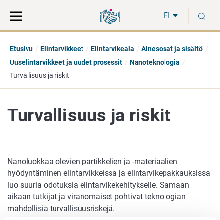
Siirry
Siirry
H
suoraan
koko
FI
sisältöön
sivuston
hakuun
Etusivu
Elintarvikkeet
Elintarvikeala
Ainesosat ja sisältö
Uuselintarvikkeet ja uudet prosessit
Nanoteknologia
Turvallisuus ja riskit
Turvallisuus ja riskit
Nanoluokkaa olevien partikkelien ja -materiaalien
hyödyntäminen elintarvikkeissa ja elintarvikepakkauksissa
luo suuria odotuksia elintarvikekehitykselle. Samaan
aikaan tutkijat ja viranomaiset pohtivat teknologian
mahdollisia turvallisuusriskejä.