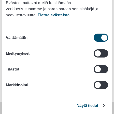
Evästeet auttavat meitä kehittämään
aiheesta verkkosivuilleen.
verkkosivustoamme ja parantamaan sen sisältöjä ja
Matriini on kasvialkaloidi, jota esiintyy
saavutettavuutta.
Tietoa evästeistä
luonnollisesti
Sophora
-kasvissa. Sitä käytetään myös
torjunta-aineena Aasiassa.
Suostumuksen
Lakritsimakeisiin matriini voi päätyä torjunta-ainekäytön
Välttämätön
valinta
lisäksi lakritsin keruussa raaka-aineeseen
sekoittuvasta
Sophora
-kasvista.
Mieltymykset
Lue lisää:
Usein kysyttyä matriiniista
Tilastot
Avainsanat
Markkinointi
Elintarvikeala
Ohjeita kuluttajille
Näytä tiedot