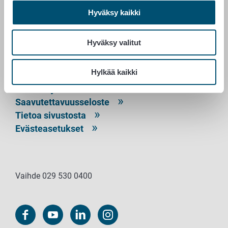
RUOKAVIRASTO
Hyväksy kaikki
PL 100
00027 RUOKAVIRASTO
Hyväksy valitut
Yhteystiedot
Hylkää kaikki
Palaute
Tietosuojailmoitus
Saavutettavuusseloste
Tietoa sivustosta
Evästeasetukset
Vaihde 029 530 0400