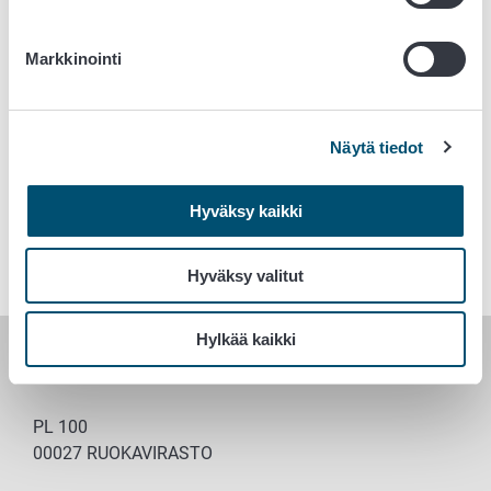
Webinaari: Lisää yhteistyötä ja osaamista
ruokakasvatukseen 16.5. klo 13–14.30
Markkinointi
Koko uutiskirjeen voit lukea täältä.
Tilaa uutiskirje suoraan sähköpostiisi.
Näytä tiedot
Avainsanat
Hyväksy kaikki
Elintarvikeala
Hyväksy valitut
Hylkää kaikki
RUOKAVIRASTO
PL 100
00027 RUOKAVIRASTO