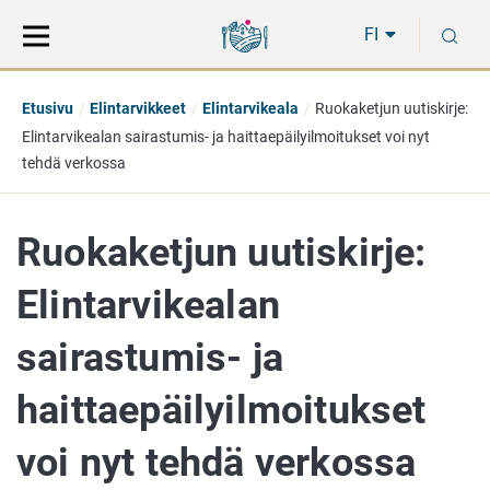
Siirry
Siirry
H
suoraan
koko
FI
sisältöön
sivuston
hakuun
Etusivu
Elintarvikkeet
Elintarvikeala
Ruokaketjun uutiskirje:
Elintarvikealan sairastumis- ja haittaepäilyilmoitukset voi nyt
tehdä verkossa
Ruokaketjun uutiskirje:
Elintarvikealan
sairastumis- ja
haittaepäilyilmoitukset
voi nyt tehdä verkossa