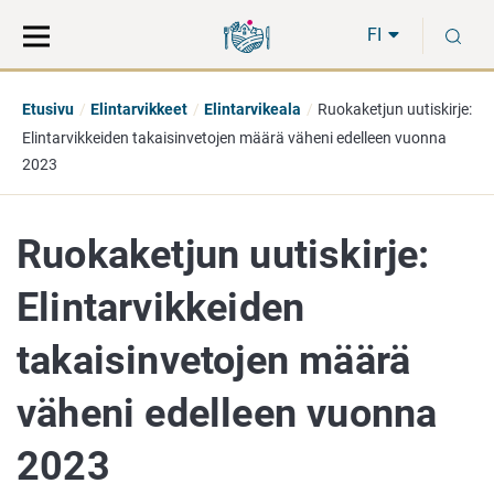
Siirry
Siirry
H
suoraan
koko
FI
sisältöön
sivuston
hakuun
Etusivu
Elintarvikkeet
Elintarvikeala
Ruokaketjun uutiskirje:
Elintarvikkeiden takaisinvetojen määrä väheni edelleen vuonna
2023
Ruokaketjun uutiskirje:
Elintarvikkeiden
takaisinvetojen määrä
väheni edelleen vuonna
2023