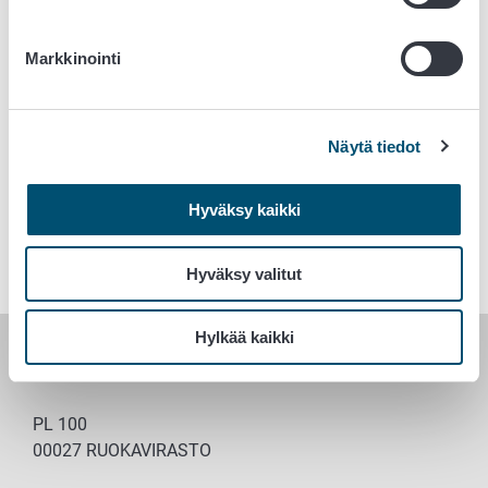
Täydennyskoulutusta luonnontuotealan
ammatillisille opettajille
Markkinointi
Koko uutiskirjeen voit lukea täältä.
Tilaa uutiskirje suoraan sähköpostiisi.
Näytä tiedot
Avainsanat
Hyväksy kaikki
Elintarvikeala
Hyväksy valitut
Hylkää kaikki
RUOKAVIRASTO
PL 100
00027 RUOKAVIRASTO