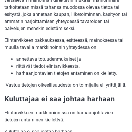
vertailevan mainonnan direktiivin mukaan mainonnalla
tarkoitetaan missä tahansa muodossa olevaa tietoa tai
esitystä, joka annetaan kaupan, liiketoiminnan, käsityön tai
ammatin harjoittamisen yhteydessä tavaroiden tai
palvelujen menekin edistämiseksi.
Elintarvikkeen pakkauksessa, esitteessä, mainoksessa tai
muulla tavalla markkinoinnin yhteydessä on
annettava totuudenmukaiset ja
riittävät tiedot elintarvikkeesta,
harhaanjohtavien tietojen antaminen on kielletty.
Vastuu tietojen oikeellisuudesta on toimijalla eli yrittäjällä.
Kuluttajaa ei saa johtaa harhaan
Elintarvikkeen markkinoinnissa on harhaanjohtavien
tietojen antaminen kiellettyä.
Kuluttajaa ei saa johtaa harhaan