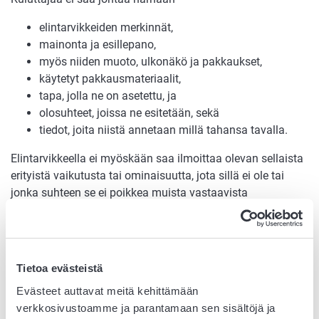
elintarvikkeiden merkinnät,
mainonta ja esillepano,
myös niiden muoto, ulkonäkö ja pakkaukset,
käytetyt pakkausmateriaalit,
tapa, jolla ne on asetettu, ja
olosuhteet, joissa ne esitetään, sekä
tiedot, joita niistä annetaan millä tahansa tavalla.
Elintarvikkeella ei myöskään saa ilmoittaa olevan sellaista
erityistä vaikutusta tai ominaisuutta, jota sillä ei ole tai
jonka suhteen se ei poikkea muista vastaavista
elintarvikkeista. Harhaanjohtavaksi katsotaan myös
sellaisten ominaisuuksien esiin tuominen, joilla ei ole
merkitystä kyseisen ravintoaineen kokonaissaantiin.
Tietoa evästeistä
Esimerkiksi
Evästeet auttavat meitä kehittämään
Hedelmätikkaria ei voi markkinoida vähärasvaisena,
verkkosivustoamme ja parantamaan sen sisältöjä ja
koska muissakaan vastaavissa tikkareissa ei ole