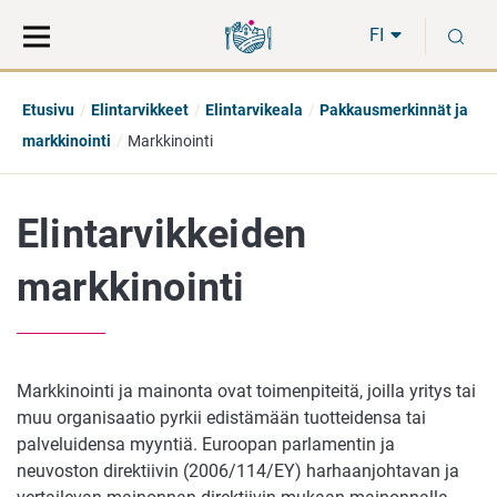
Siirry
Siirry
H
suoraan
koko
FI
sisältöön
sivuston
hakuun
Etusivu
Elintarvikkeet
Elintarvikeala
Pakkausmerkinnät ja
markkinointi
Markkinointi
Elintarvikkeiden
markkinointi
Markkinointi ja mainonta ovat toimenpiteitä, joilla yritys tai
muu organisaatio pyrkii edistämään tuotteidensa tai
palveluidensa myyntiä. Euroopan parlamentin ja
neuvoston direktiivin (2006/114/EY) harhaanjohtavan ja