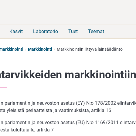
Siirry
Siirry
suoraan
koko
sisältöön
sivuston
hakuun
Kasvit
Laboratorio
Tuet
Teemat
markkinointi
Markkinointi
Markkinointiin liittyvä lainsäädäntö
ntarvikkeiden markkinointiin
n parlamentin ja neuvoston asetus (EY) N:o 178/2002 elintarv
ta yleisistä periaatteista ja vaatimuksista, artikla 16
n parlamentin ja neuvoston asetus (EU) N:o 1169/2011 elintarvi
sta kuluttajalle, artikla 7