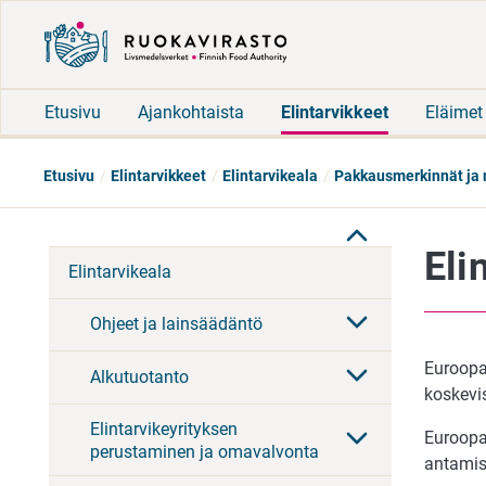
Etusivu
Ajankohtaista
Elintarvikkeet
Eläimet
Etusivu
Elintarvikkeet
Elintarvikeala
Pakkausmerkinnät ja 
Eli
Elintarvikeala
Ohjeet ja lainsäädäntö
Euroopa
Alkutuotanto
koskevis
Elintarvikeyrityksen
Euroopa
perustaminen ja omavalvonta
antamise