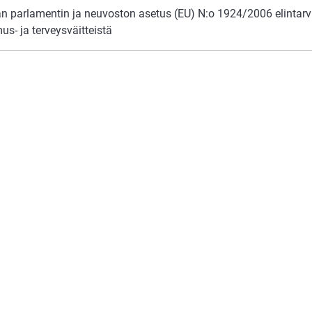
n parlamentin ja neuvoston asetus (EU) N:o 1924/2006 elintarvi
us- ja terveysväitteistä