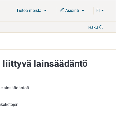
Tietoa meistä
Asiointi
FI
Hae
Haku
 liittyvä lainsäädäntö
ikelainsäädäntöä
ketietojen