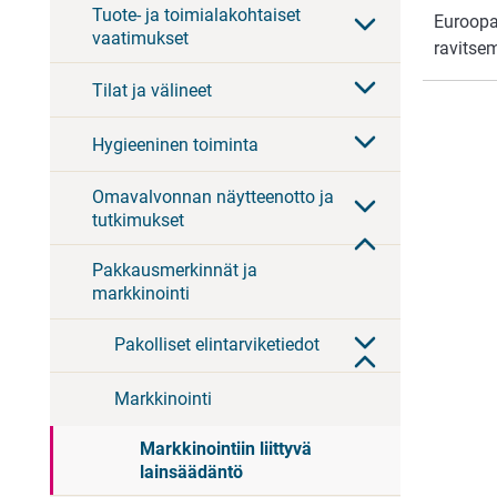
Tuote- ja toimialakohtaiset
Euroopa
vaatimukset
ravitsem
Tilat ja välineet
Hygieeninen toiminta
Omavalvonnan näytteenotto ja
tutkimukset
Pakkausmerkinnät ja
markkinointi
Pakolliset elintarviketiedot
Markkinointi
Markkinointiin liittyvä
lainsäädäntö