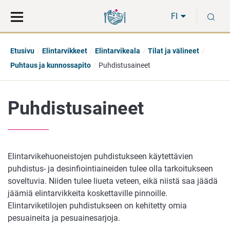
Siirry
Siirry
H
suoraan
koko
FI
sisältöön
sivuston
hakuun
Etusivu
Elintarvikkeet
Elintarvikeala
Tilat ja välineet
Puhtaus ja kunnossapito
Puhdistusaineet
Puhdistusaineet
Elintarvikehuoneistojen puhdistukseen käytettävien
puhdistus- ja desinfiointiaineiden tulee olla tarkoitukseen
soveltuvia. Niiden tulee liueta veteen, eikä niistä saa jäädä
jäämiä elintarvikkeita koskettaville pinnoille.
Elintarviketilojen puhdistukseen on kehitetty omia
pesuaineita ja pesuainesarjoja.