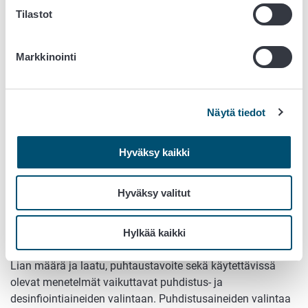
Tilastot
Entsyymit
Entsyymejä käytetään lian hajottamiseen.
Markkinointi
Inhibiittorit
Inhibiittoreita käytetään, jottei pesuaine syövytä
puhdistettavia pintoja.
Näytä tiedot
Liuotinaineet
Liuottimia käytetään pinttyneen lian ja rasvan
Hyväksy kaikki
irrottamiseen. Yleisimpiä käytettyjä liuotinaineita ovat
etanoli, propanoli, glykoli sekä asetoni.
Hyväksy valitut
Kompleksointiaineet
Kompleksointiaineita käytetään poistamaan veden
Hylkää kaikki
kovuutta.
Lian määrä ja laatu, puhtaustavoite sekä käytettävissä
olevat menetelmät vaikuttavat puhdistus- ja
desinfiointiaineiden valintaan. Puhdistusaineiden valintaa