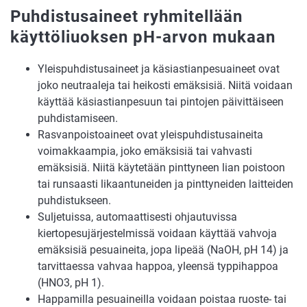
Puhdistusaineet ryhmitellään
käyttöliuoksen pH-arvon mukaan
Yleispuhdistusaineet ja käsiastianpesuaineet ovat
joko neutraaleja tai heikosti emäksisiä. Niitä voidaan
käyttää käsiastianpesuun tai pintojen päivittäiseen
puhdistamiseen.
Rasvanpoistoaineet ovat yleispuhdistusaineita
voimakkaampia, joko emäksisiä tai vahvasti
emäksisiä. Niitä käytetään pinttyneen lian poistoon
tai runsaasti likaantuneiden ja pinttyneiden laitteiden
puhdistukseen.
Suljetuissa, automaattisesti ohjautuvissa
kiertopesujärjestelmissä voidaan käyttää vahvoja
emäksisiä pesuaineita, jopa lipeää (NaOH, pH 14) ja
tarvittaessa vahvaa happoa, yleensä typpihappoa
(HNO3, pH 1).
Happamilla pesuaineilla voidaan poistaa ruoste- tai