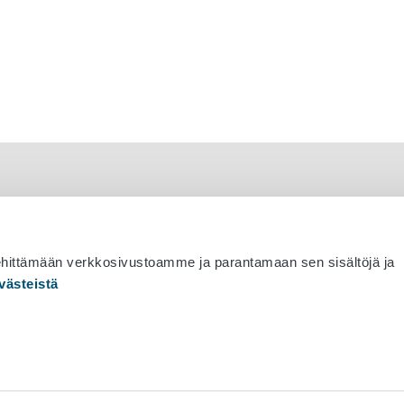
ehittämään verkkosivustoamme ja parantamaan sen sisältöjä ja
västeistä
 530 0400