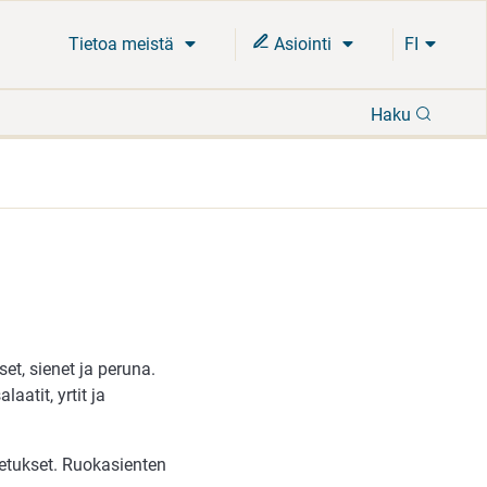
Tietoa meistä
Asiointi
FI
Hae
Haku
et, sienet ja peruna.
aatit, yrtit ja
etukset. Ruokasienten