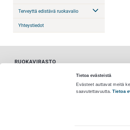
Terveyttä edistävä ruokavalio
Yhteystiedot
RUOKAVIRASTO
PL 100
Tietoa evästeistä
00027 RUOKAVIRASTO
Evästeet auttavat meitä k
saavutettavuutta.
Tietoa e
Yhteystiedot
Vaihde 029
Palaute
Tietosuojailmoitus
Saavutettavuusseloste
Tietoa sivustosta