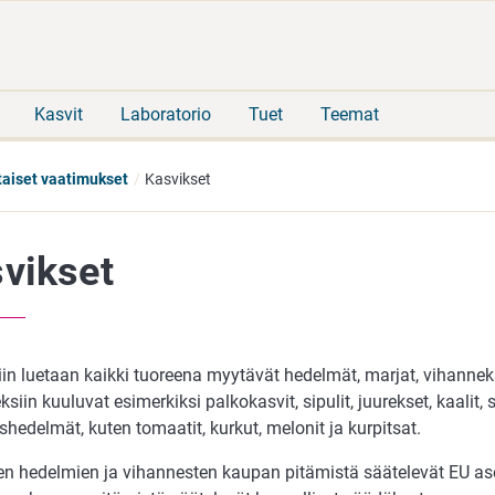
Siirry
Siirry
suoraan
koko
sisältöön
sivuston
hakuun
Kasvit
Laboratorio
Tuet
Teemat
taiset vaatimukset
Kasvikset
vikset
in luetaan kaikki tuoreena myytävät hedelmät, marjat, vihanneks
siin kuuluvat esimerkiksi palkokasvit, sipulit, juurekset, kaalit, sal
hedelmät, kuten tomaatit, kurkut, melonit ja kurpitsat.
en hedelmien ja vihannesten kaupan pitämistä säätelevät EU as