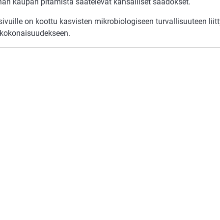
unan kaupan pitämistä säätelevät kansalliset säädökset.
sivuille on koottu kasvisten mikrobiologiseen turvallisuuteen lii
kokonaisuudekseen.