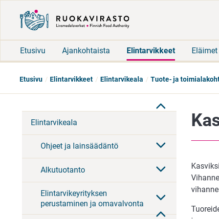
Etusivu
Ajankohtaista
Elintarvikkeet
Eläimet
Etusivu
Elintarvikkeet
Elintarvikeala
Tuote- ja toimialakoh
Kas
Elintarvikeala
Ohjeet ja lainsäädäntö
Kasviksi
Alkutuotanto
Vihannek
vihannes
Elintarvikeyrityksen
perustaminen ja omavalvonta
Tuoreid