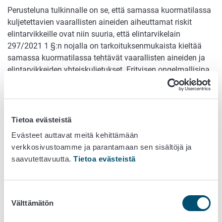
Perusteluna tulkinnalle on se, että samassa kuormatilassa
kuljetettavien vaarallisten aineiden aiheuttamat riskit
elintarvikkeille ovat niin suuria, että elintarvikelain
297/2021 1 §:n nojalla on tarkoituksenmukaista kieltää
samassa kuormatilassa tehtävät vaarallisten aineiden ja
elintarvikkeiden yhteiskuljetukset. Erityisen ongelmallisina
pidetään niitä tapauksia, joissa terveydelle vaarallista
kaasua tai höyryä on mahdollista vapautua kuormatilaan.
Mikäli yhteiskuljetuksia elintarvikkeiden ja sallittujen
Tietoa evästeistä
vaarallisten aineiden osalta tehdään, niin tuotteet on
Evästeet auttavat meitä kehittämään
pakattava tiiviiseen kuljetuslaatikkoon siten, että
verkkosivustoamme ja parantamaan sen sisältöjä ja
vaarallisesta aineesta ei pääse vapautumaan kaasuja tai
saavutettavuutta.
Tietoa evästeistä
höyryjä kuljetustilaan. Näin varmistetaan, ettei kuormatilan
jäähdytyslaitteen ilmavirtaus pääse kierrättämään
saastunutta ilmaa kuormatilassa ja aiheuttamaan
Suostumuksen
elintarvikkeiden saastumista ja vakavien terveysvaarojen
Välttämätön
valinta
syntymistä.