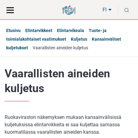
Siirry
Siirry
H
suoraan
koko
FI
sisältöön
sivuston
hakuun
Etusivu
Elintarvikkeet
Elintarvikeala
Tuote- ja
toimialakohtaiset vaatimukset
Kuljetus
Kansainväliset
kuljetukset
Vaarallisten aineiden kuljetus
Vaarallisten aineiden
kuljetus
Ruokaviraston näkemyksen mukaan kansainvälisissä
kuljetuksissa elintarvikkeita ei saa kuljettaa samassa
kuormatilassa vaarallisten aineiden kanssa.