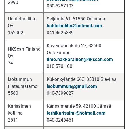
2990
050-5257103
Hahtolan liha
Seljäntie 61, 61550 Orismala
Oy
hahtolanliha@hotmail.com
152002
041-4626839
Kuvernöörinkatu 27, 83500
HKScan Finland
Outokumpu
Oy
timo.hakkarainen@hkscan.com
74
010-570 100
Isokummun
Kukonkyläntie 663, 85310 Sievi as
tilateurastamo
isokummun@gmail.com
5580
040-7399027
Karisalmen
Karisalmentie 59, 42100 Jämsä
kotiliha
terhikarisalmi@hotmail.com
2511
040-0246451