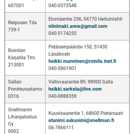
607001
040-0373548
Elomäentie 256, 54770 Heituinlahti
Reiposen Tila
niinimaki.anne@gmail.com
739-1
040-5174255
Petäisenpääntie 150, 51430
Roinilan
Läsäkoski
Karjatila Tmi
heikki.manninen@roinila.inet.fi
213001
040-5861901
Sallan
Vallovaarantie 89, 98900 Salla
Poroteurastamo
heikki.sarkela@live.com
0316
040-0888359
Snellmanin
Kuusisaarentie 1, 68600 Pietarsaari
Lihanjalostus
etunimi.sukunimi@snellman.fi
Oy
06-7866111
0062