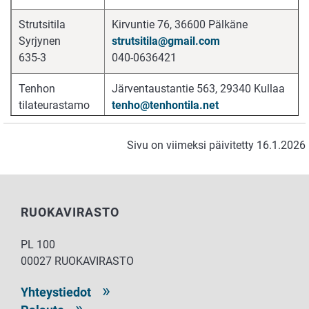
Strutsitila
Kirvuntie 76, 36600 Pälkäne
Syrjynen
strutsitila@gmail.com
635-3
040-0636421
Tenhon
Järventaustantie 563, 29340 Kullaa
tilateurastamo
tenho@tenhontila.net
293002
044-0121314
Sivu on viimeksi päivitetty 16.1.2026
Tilateurastamo
Rikkiläntie 632, 54330 Lappeenranta
Ikonen Oy
myynti@tilateurastamoikonen.com
0937
041-5458785
RUOKAVIRASTO
Tilateurastamo
Rantatie 284, 32700 Huittinen
Koivuranta
sateri.jopau@gmail.com
PL 100
102-3
050-5116929
00027 RUOKAVIRASTO
Tilateurastamo
Kullaantie 414, 28260 Harjunpää
Yhteystiedot
Vuorenmaa Oy
vuorenmaa.oy@gmail.com