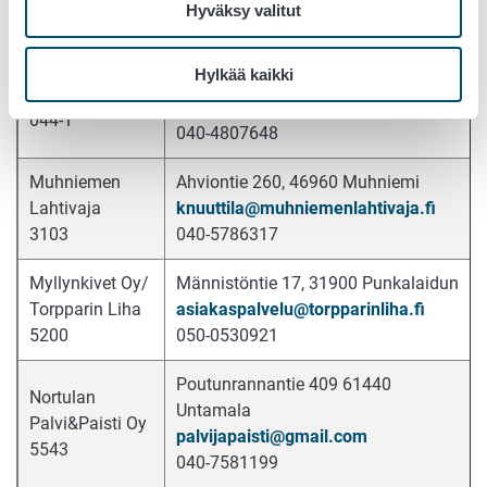
Oy
lihalehtinen@gmail.com
Hyväksy valitut
2237
040-4178758
Hylkää kaikki
Kymenrannantie 106, 47400 Kausala
Liha REM Oy
liharem@hotmail.com
044-1
040-4807648
Muhniemen
Ahviontie 260, 46960 Muhniemi
Lahtivaja
knuuttila@muhniemenlahtivaja.fi
3103
040-5786317
Myllynkivet Oy/
Männistöntie 17, 31900 Punkalaidun
Torpparin Liha
asiakaspalvelu@torpparinliha.fi
5200
050-0530921
Poutunrannantie 409 61440
Nortulan
Untamala
Palvi&Paisti Oy
palvijapaisti@gmail.com
5543
040-7581199