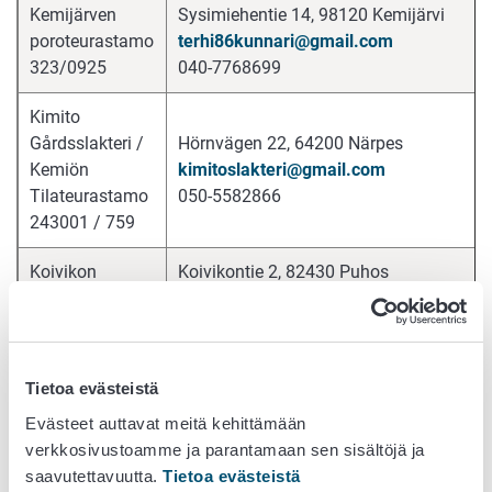
Kemijärven
Sysimiehentie 14, 98120 Kemijärvi
poroteurastamo
terhi86kunnari@gmail.com
323/0925
040-7768699
Kimito
Gårdsslakteri /
Hörnvägen 22,
64200 Närpes
Kemiön
kimitoslakteri@gmail.com
Tilateurastamo
050-5582866
243001 / 759
Koivikon
Koivikontie 2, 82430 Puhos
Lähiliha Oy
koivikonlahiliha@gmail.com
260-01
050-5369977
Kuvalan
Kuvalanranta 5, 52920 Voikoski
Tietoa evästeistä
Maatila ja Liha
kuvalanliha@pp.inet.fi
Evästeet auttavat meitä kehittämään
Tmi.
040-5458629
verkkosivustoamme ja parantamaan sen sisältöjä ja
507002
saavutettavuutta.
Tietoa evästeistä