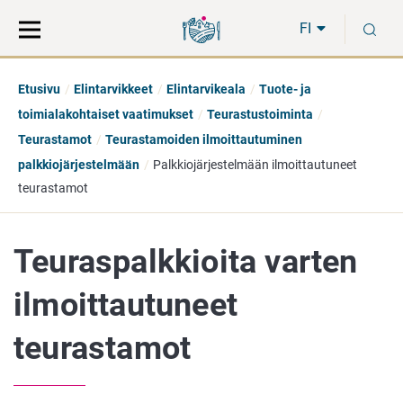
Siirry
Siirry
H
suoraan
koko
FI
sisältöön
sivuston
hakuun
Etusivu
Elintarvikkeet
Elintarvikeala
Tuote- ja
toimialakohtaiset vaatimukset
Teurastustoiminta
Teurastamot
Teurastamoiden ilmoittautuminen
palkkiojärjestelmään
Palkkiojärjestelmään ilmoittautuneet
teurastamot
Teuraspalkkioita varten
ilmoittautuneet
teurastamot