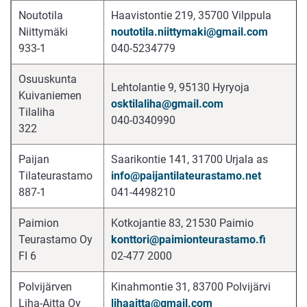
Noutotila
Haavistontie 219, 35700 Vilppula
Niittymäki
noutotila.niittymaki@gmail.com
933-1
040-5234779
Osuuskunta
Lehtolantie 9, 95130 Hyryoja
Kuivaniemen
osktilaliha@gmail.com
Tilaliha
040-0340990
322
Paijan
Saarikontie 141, 31700 Urjala as
Tilateurastamo
info@paijantilateurastamo.net
887-1
041-4498210
Paimion
Kotkojantie 83, 21530 Paimio
Teurastamo Oy
konttori@paimionteurastamo.fi
FI 6
02-477 2000
Polvijärven
Kinahmontie 31, 83700 Polvijärvi
Liha-Aitta Oy
lihaaitta@gmail.com