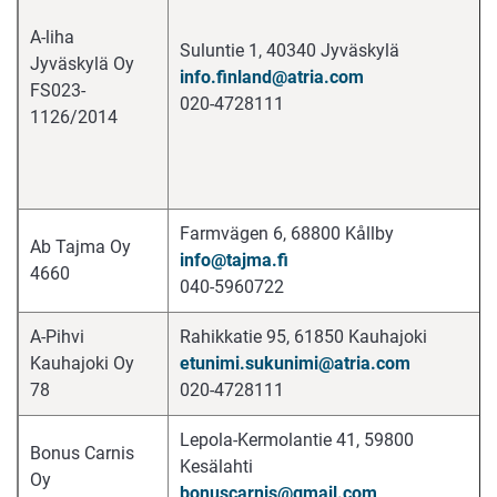
A-liha
Suluntie 1, 40340 Jyväskylä
Jyväskylä Oy
info.finland@atria.com
FS023-
020-4728111
1126/2014
Farmvägen 6, 68800 Kållby
Ab Tajma Oy
info@tajma.fi
4660
040-5960722
A-Pihvi
Rahikkatie 95, 61850 Kauhajoki
Kauhajoki Oy
etunimi.sukunimi@atria.com
78
020-4728111
Lepola-Kermolantie 41, 59800
Bonus Carnis
Kesälahti
Oy
bonuscarnis@gmail.com