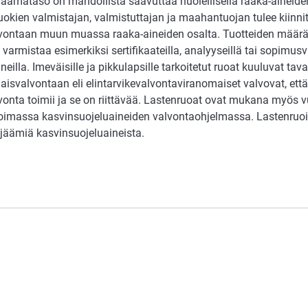
jäämätaso on mahdollista saavuttaa huolellisella raaka-aineiden
okien valmistajan, valmistuttajan ja maahantuojan tulee kiinnit
ontaan muun muassa raaka-aineiden osalta. Tuotteiden määr
varmistaa esimerkiksi sertifikaateilla, analyyseillä tai sopimusvi
neilla. Imeväisille ja pikkulapsille tarkoitetut ruoat kuuluvat t
isvalvontaan eli elintarvikevalvontaviranomaiset valvovat, että
onta toimii ja se on riittävää. Lastenruoat ovat mukana myös v
oimassa kasvinsuojeluaineiden valvontaohjelmassa. Lastenruois
 jäämiä kasvinsuojeluaineista.