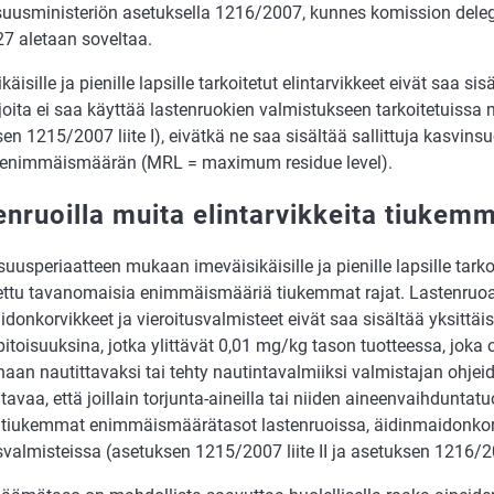
lisuusministeriön asetuksella 1216/2007, kunnes komission dele
7 aletaan soveltaa.
käisille ja pienille lapsille tarkoitetut elintarvikkeet eivät saa sis
 joita ei saa käyttää lastenruokien valmistukseen tarkoitetuissa
en 1215/2007 liite I), eivätkä ne saa sisältää sallittuja kasvins
n enimmäismäärän (MRL = maximum residue level).
enruoilla muita elintarvikkeita tiukemm
uusperiaatteen mukaan imeväisikäisille ja pienille lapsille tarkoit
ettu tavanomaisia enimmäismääriä tiukemmat rajat. Lastenruoa
donkorvikkeet ja vieroitusvalmisteet eivät saa sisältää yksittäis
itoisuuksina, jotka ylittävät 0,01 mg/kg tason tuotteessa, joka o
naan nautittavaksi tai tehty nautintavalmiiksi valmistajan ohje
avaa, että joillain torjunta-aineilla tai niiden aineenvaihduntatuot
n tiukemmat enimmäismäärätasot lastenruoissa, äidinmaidonkor
svalmisteissa (asetuksen 1215/2007 liite II ja asetuksen 1216/200