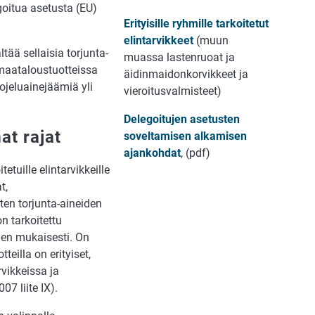
goitua asetusta (EU)
Erityisille ryhmille tarkoitetut
elintarvikkeet
(muun
ältää sellaisia torjunta-
muassa lastenruoat ja
 maataloustuotteissa
äidinmaidonkorvikkeet ja
uojeluainejäämiä yli
vieroitusvalmisteet)
Delegoitujen asetusten
at rajat
soveltamisen alkamisen
ajankohdat
, (pdf)
etuille elintarvikkeille
t,
ten torjunta-aineiden
n tarkoitettu
iden mukaisesti. On
teilla on erityiset,
vikkeissa ja
7 liite IX).