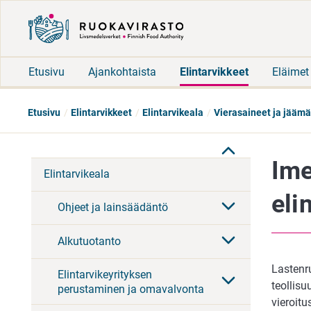
Etusivu
Ajankohtaista
Elintarvikkeet
Eläimet
Etusivu
Elintarvikkeet
Elintarvikeala
Vierasaineet ja jäämä
Ime
Elintarvikeala
eli
Ohjeet ja lainsäädäntö
Alkutuotanto
Lastenr
Elintarvikeyrityksen
teollis
perustaminen ja omavalvonta
vieroit