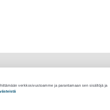
ehittämään verkkosivustoamme ja parantamaan sen sisältöjä ja
västeistä
 530 0400