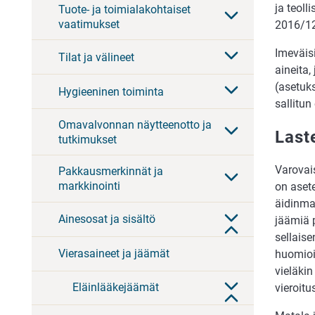
ja teol
Tuote- ja toimialakohtaiset
vaatimukset
2016/12
Imeväisi
Tilat ja välineet
aineita,
(asetuks
Hygieeninen toiminta
sallitu
Omavalvonnan näytteenotto ja
Last
tutkimukset
Varovais
Pakkausmerkinnät ja
markkinointi
on aset
äidinmai
Ainesosat ja sisältö
jäämiä p
sellaise
Vierasaineet ja jäämät
huomioit
vieläki
Eläinlääkejäämät
vieroitu