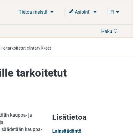
Tietoa meistä
Asiointi
FI
Hae
Haku
sille tarkoitetut elintarvikkeet
ille tarkoitetut
tään kauppa- ja
Lisätietoa
ja
tä säädetään kauppa-
Lainsäädäntö