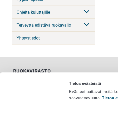
Ohjeita kuluttajille
Terveyttä edistävä ruokavalio
Yhteystiedot
RUOKAVIRASTO
PL 100
Tietoa evästeistä
00027 RUOKAVIRASTO
Evästeet auttavat meitä k
saavutettavuutta.
Tietoa e
Yhteystiedot
Vaihde 029
Palaute
Tietosuojailmoitus