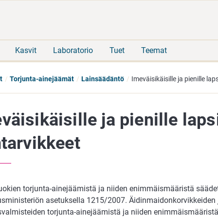
Siirry
Siirry
suoraan
koko
sisältöön
sivuston
hakuun
Kasvit
Laboratorio
Tuet
Teemat
t
Torjunta-ainejäämät
Lainsäädäntö
Imeväisikäisille ja pienille lap
väisikäisille ja pienille laps
ntarvikkeet
uokien torjunta-ainejäämistä ja niiden enimmäismääristä sääde
uusministeriön asetuksella 1215/2007. Äidinmaidonkorvikkeiden 
usvalmisteiden torjunta-ainejäämistä ja niiden enimmäismääris