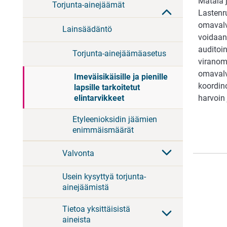
Matala 
Torjunta-ainejäämät
Lastenru
omavalv
Lainsäädäntö
voidaan 
auditoin
Torjunta-ainejäämäasetus
viranoma
omavalv
Imeväisikäisille ja pienille
koordin
lapsille tarkoitetut
elintarvikkeet
harvoin
Etyleenioksidin jäämien
enimmäismäärät
Valvonta
Usein kysyttyä torjunta-
ainejäämistä
Tietoa yksittäisistä
aineista