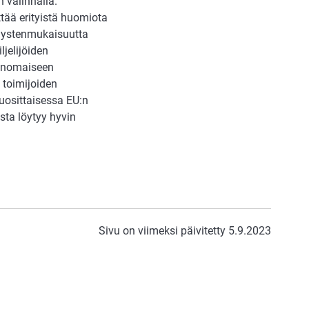
 valinnalla.
tää erityistä huomiota
äystenmukaisuutta
ljelijöiden
avanomaiseen
 toimijoiden
uosittaisessa EU:n
ta löytyy hyvin
Sivu on viimeksi päivitetty 5.9.2023