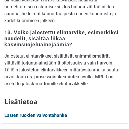
homehtumisen estämiseksi. Jos haluaa välttää niiden
saantia, hedelmät kannattaa pestä ennen kuorimista ja
kädet kuorimisen jälkeen.
13. Voiko jalostettu elintarvike, esimerkiksi
nuudelit, sisältää liikaa
kasvinsuojeluainejäämiä?
Jalostetut elintarvikkeet sisältävät enimmäismäärät
ylittäviä torjunta-ainejäämä pitoisuuksia vain harvoin.
Tällöin jalostetun elintarvikkeen määräystenmukaisuutta
arvioidaan ns. prosessointikerrointen avulla. MRL:t on
asetettu jalostamattomille elintarvikkeille.
Lisätietoa
Lasten ruokien valvontahanke