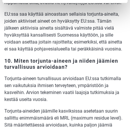
riippumatta siitä, ovatko ne hyväksyttyjä EU:ssa vai eivät.
EU:ssa saa käyttää ainoastaan sellaisia torjunta-aineita,
joiden aktiiviset aineet on hyväksytty EU:ssa. Tämän
jälkeen aktiivisia aineita sisältävä valmiste pitää vielä
hyväksyttää kansallisesti Suomessa käyttöön, ja sille
voidaan asettaa joitain rajoitteita; esimerkiksi, että ainetta
ei saa käyttää pohjavesialueella tai peräkkäisinä vuosina.
10. Miten torjunta-aineen ja niiden jäämien
turvallisuus arvioidaan?
Torjunta-aineen turvallisuus arvioidaan EU:ssa tutkimalla
sen vaikutuksia ihmisen terveyteen, ympäristöön ja
kasveihin. Arvion tekeminen vaatii laajoja tutkimuksia ja
kestää useita vuosia.
Torjunta-aineiden jäämille kasviksissa asetetaan suurin
sallittu enimmäismäärä eli MRL (maximum residue level).
Sitä määritettäessä arvioidaan, kuinka paljon jäämiä