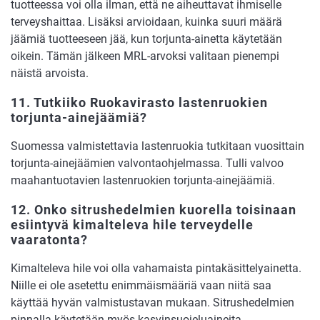
tuotteessa voi olla ilman, että ne aiheuttavat ihmiselle
terveyshaittaa. Lisäksi arvioidaan, kuinka suuri määrä
jäämiä tuotteeseen jää, kun torjunta-ainetta käytetään
oikein. Tämän jälkeen MRL-arvoksi valitaan pienempi
näistä arvoista.
11. Tutkiiko Ruokavirasto lastenruokien
torjunta-ainejäämiä?
Suomessa valmistettavia lastenruokia tutkitaan vuosittain
torjunta-ainejäämien valvontaohjelmassa. Tulli valvoo
maahantuotavien lastenruokien torjunta-ainejäämiä.
12. Onko sitrushedelmien kuorella toisinaan
esiintyvä kimalteleva hile terveydelle
vaaratonta?
Kimalteleva hile voi olla vahamaista pintakäsittelyainetta.
Niille ei ole asetettu enimmäismääriä vaan niitä saa
käyttää hyvän valmistustavan mukaan. Sitrushedelmien
pinnalla käytetään myös kasvinsuojeluaineita