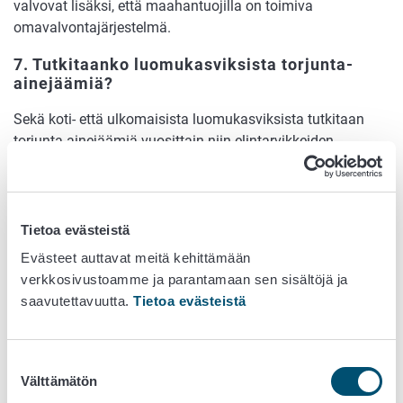
valvovat lisäksi, että maahantuojilla on toimiva
omavalvontajärjestelmä.
7. Tutkitaanko luomukasviksista torjunta-
ainejäämiä?
Sekä koti- että ulkomaisista luomukasviksista tutkitaan
torjunta-ainejäämiä vuosittain niin elintarvikkeiden
torjunta-ainejäämien valvontaohjelman kuin
luomuvalvonnan puitteissa. Valvontaa tehdään myös
muille luomuelintarvikkeille. Tutkittujen aineiden joukkoon
kuuluvat sekä tavanomaisessa, että luomutuotannossa
Tietoa evästeistä
sallitut kasvinsuojeluaineet. Lisäksi tutkitaan myös EU:ssa
Evästeet auttavat meitä kehittämään
kiellettyjä kasvinsuojeluaineita.
verkkosivustoamme ja parantamaan sen sisältöjä ja
saavutettavuutta.
Tietoa evästeistä
8. Kuinka paljon tutkituista näytteistä on
määräystenvastaisia?
Vuosittain noin 2–4 % näytteistä todetaan
Suostumuksen
Välttämätön
määräystenvastaisiksi torjunta-ainejäämien ylitysten
valinta