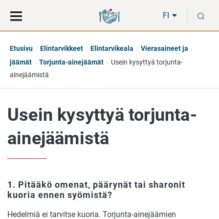
Siirry
Siirry
H
suoraan
koko
FI
sisältöön
sivuston
hakuun
Etusivu
Elintarvikkeet
Elintarvikeala
Vierasaineet ja
jäämät
Torjunta-ainejäämät
Usein kysyttyä torjunta-
ainejäämistä
Usein kysyttyä torjunta-
ainejäämistä
1. Pitääkö omenat, päärynät tai sharonit
kuoria ennen syömistä?
Hedelmiä ei tarvitse kuoria. Torjunta-ainejäämien