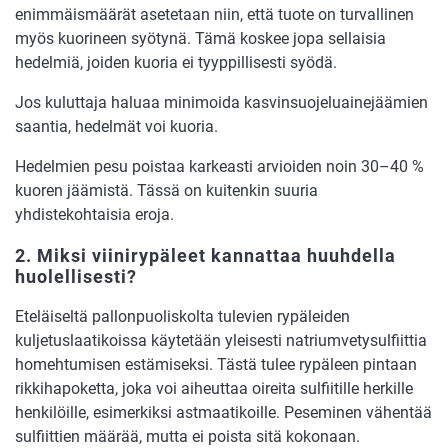
enimmäismäärät asetetaan niin, että tuote on turvallinen
myös kuorineen syötynä. Tämä koskee jopa sellaisia
hedelmiä, joiden kuoria ei tyyppillisesti syödä.
Jos kuluttaja haluaa minimoida kasvinsuojeluainejäämien
saantia, hedelmät voi kuoria.
Hedelmien pesu poistaa karkeasti arvioiden noin 30–40 %
kuoren jäämistä. Tässä on kuitenkin suuria
yhdistekohtaisia eroja.
2. Miksi viinirypäleet kannattaa huuhdella
huolellisesti?
Eteläiseltä pallonpuoliskolta tulevien rypäleiden
kuljetuslaatikoissa käytetään yleisesti natriumvetysulfiittia
homehtumisen estämiseksi. Tästä tulee rypäleen pintaan
rikkihapoketta, joka voi aiheuttaa oireita sulfiitille herkille
henkilöille, esimerkiksi astmaatikoille. Peseminen vähentää
sulfiittien määrää, mutta ei poista sitä kokonaan.