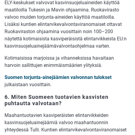
ELY-keskukset valvovat kasvinsuojeluaineiden käyttöä
maatiloilla Tukesin ja Mavin ohjaamina. Ruokavirasto
valvoo muiden torjunta-aineiden käyttöä maatiloilla.
Lisäksi kuntien elintarvikevalvontaviranomaiset ottavat
Ruokaviraston ohjaamina vuosittain noin 100–200
näytettä kotimaisista kasviperäisistä elintarvikkeista EU:n
kasvinsuojeluainejäämävalvontaohjelmaa varten.
Kotimaisissa marjoissa ja vihanneksissa havaitaan
harvoin sallittujen enimmäismäärien ylityksiä.
Suomen torjunta-ainejäämien valvonnan tulokset
julkaistaan vuosittain.
6. Miten Suomeen tuotavien kasvisten
puhtautta valvotaan?
Maahantuotavien kasviperäisten elintarvikkeiden
kasvinsuojeluainejäämiä valvoo maahantuonnin
yhteydessä Tulli. Kuntien elintarvikevalvontaviranomaiset