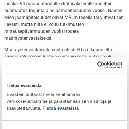
Lisäksi 94 maahantuodulle elintarvike-erälle annettiin
huomautus torjunta-ainejäämäpitoisuuden vuoksi. Näiden
erien jäämäpitoisuudet olivat MRL:n tasolla tai ylittivät sen
lievästi, mutta niitä ei voitu tutkimusten
mittausepävarmuuden vuoksi todeta
määräystenvastaiseksi.
Määräystenvastaisista eristä 55 oli EU:n ulkopuolelta
suoraan Suomeen tuotuja elintarvikkeita ja 3 erää oli
sisäkaupan elintarvikkeita. Lukuisia maahantuonnin tai
markkinoille saattamisen kieltämiseen johtaneita
määräystenvastaisuuksia todettiin vanhaan tapaan
tuoreissa hedelmissä ja kasviksissa, riisissä, teessä ja
Tietoa evästeistä
mausteissa.
Evästeet auttavat meitä kehittämään
verkkosivustoamme ja parantamaan sen sisältöjä ja
Valvontatoimenpiteet
saavutettavuutta.
Tietoa evästeistä
Toimivaltaiset elintarvikevalvontaviranomaiset suorittivat
vaadittavat valvontatoimenpiteet kaikkien
määräystenvastaisten tuotteiden osalta.
Suostumuksen