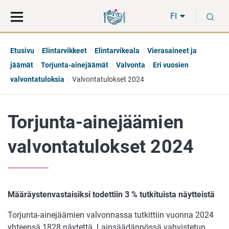
Siirry
Siirry
H
suoraan
koko
FI
sisältöön
sivuston
hakuun
Etusivu
Elintarvikkeet
Elintarvikeala
Vierasaineet ja
jäämät
Torjunta-ainejäämät
Valvonta
Eri vuosien
valvontatuloksia
Valvontatulokset 2024
Torjunta-ainejäämien
valvontatulokset 2024
Määräystenvastaisiksi todettiin 3 % tutkituista näytteistä
Torjunta-ainejäämien valvonnassa tutkittiin vuonna 2024
yhteensä 1828 näytettä. Lainsäädännössä vahvistetun