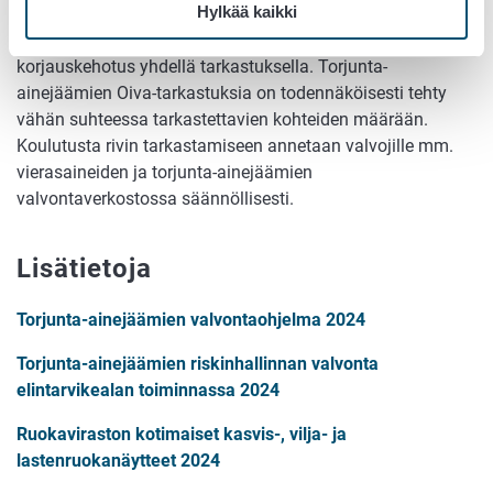
Hylkää kaikki
puutteita. Kahdella tarkastuksella annettiin arvosana B
sekä ohjausta ja neuvontaa, ja arvosana C sekä
korjauskehotus yhdellä tarkastuksella. Torjunta-
ainejäämien Oiva-tarkastuksia on todennäköisesti tehty
vähän suhteessa tarkastettavien kohteiden määrään.
Koulutusta rivin tarkastamiseen annetaan valvojille mm.
vierasaineiden ja torjunta-ainejäämien
valvontaverkostossa säännöllisesti.
Lisätietoja
Torjunta-ainejäämien valvontaohjelma 2024
Torjunta-ainejäämien riskinhallinnan valvonta
elintarvikealan toiminnassa 2024
Ruokaviraston kotimaiset kasvis-, vilja- ja
lastenruokanäytteet 2024