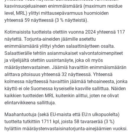
kasvinsuojeluaineen enimmäismäärä (maximum residue
level, MRL) ylittyi mittausepävarmuus huomioiden
yhteensä 59 näytteessä (3 % näytteistä).
Kotimaisista tuotteista otettiin vuonna 2024 yhteensä 117
näytettä. Torjunta-aineiden jäämille asetettu
enimmäismäärä ylittyi yhden salaattinäytteen osalta.
Salaattierälle tehtiin asianmukaiset valvontatoimenpiteet
ja viljelijältä otettiin uusintanäyte, joka oli myös
määräystenvastainen. Jäämiä havaittiin enimmäismäärän
alittava pitoisuus yhteensä 32 näytteessä. Yhteensä
kolmessa näytteessä havaittiin jäämää tehoaineesta, jonka
käyttö ei ole Suomessa kyseiselle kasville sallittua. Näiden
kaikkien tuotteiden MRL kuitenkin alittui, joten ne olivat
elintarvikkeena sallittuja.
Maahantuotuja (sekä EU-maista että EU:n ulkopuolelta)
tuotteita tutkittiin 1711 kpl, joista 58 tavaraerää (3 %)
hylättiin määräystenvastaisinatorjunta-ainejäämien vuoksi.