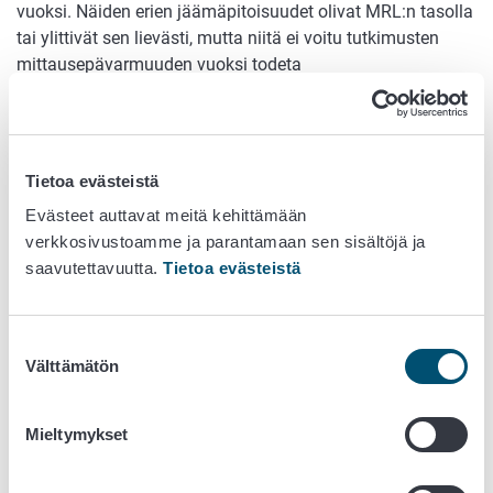
vuoksi. Näiden erien jäämäpitoisuudet olivat MRL:n tasolla
tai ylittivät sen lievästi, mutta niitä ei voitu tutkimusten
mittausepävarmuuden vuoksi todeta
määräystenvastaiseksi.
Määräystenvastaisista eristä 40 oli EU:n ulkopuolelta
suoraan Suomeen tuotuja elintarvikkeita ja 2 erää oli
Tietoa evästeistä
sisäkaupan elintarvikkeita. Lukuisia maahantuonnin tai
markkinoille saattamisen kieltämiseen johtaneita
Evästeet auttavat meitä kehittämään
määräystenvastaisuuksia todettiin vanhaan tapaan
verkkosivustoamme ja parantamaan sen sisältöjä ja
tuoreissa hedelmissä ja kasviksissa, riisissä, teessä ja
saavutettavuutta.
Tietoa evästeistä
mausteissa sekä vuonna 2025 myös pavuissa.
Valvontatoimenpiteet
Suostumuksen
Välttämätön
valinta
Toimivaltaiset elintarvikevalvontaviranomaiset suorittivat
vaadittavat valvontatoimenpiteet kaikkien
Mieltymykset
määräystenvastaisten tuotteiden osalta.
Määräystenvastaisten tuotteiden jakelu elintarvikeketjuun
pysäytettiin ja seuraavista eristä otettiin seurantanäytteet