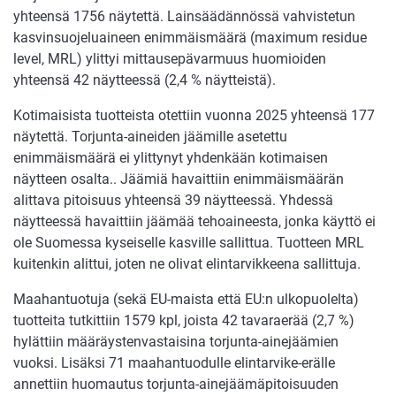
yhteensä 1756 näytettä. Lainsäädännössä vahvistetun
kasvinsuojeluaineen enimmäismäärä (maximum residue
level, MRL) ylittyi mittausepävarmuus huomioiden
yhteensä 42 näytteessä (2,4 % näytteistä).
Kotimaisista tuotteista otettiin vuonna 2025 yhteensä 177
näytettä. Torjunta-aineiden jäämille asetettu
enimmäismäärä ei ylittynyt yhdenkään kotimaisen
näytteen osalta.. Jäämiä havaittiin enimmäismäärän
alittava pitoisuus yhteensä 39 näytteessä. Yhdessä
näytteessä havaittiin jäämää tehoaineesta, jonka käyttö ei
ole Suomessa kyseiselle kasville sallittua. Tuotteen MRL
kuitenkin alittui, joten ne olivat elintarvikkeena sallittuja.
Maahantuotuja (sekä EU-maista että EU:n ulkopuolelta)
tuotteita tutkittiin 1579 kpl, joista 42 tavaraerää (2,7 %)
hylättiin määräystenvastaisina torjunta-ainejäämien
vuoksi. Lisäksi 71 maahantuodulle elintarvike-erälle
annettiin huomautus torjunta-ainejäämäpitoisuuden