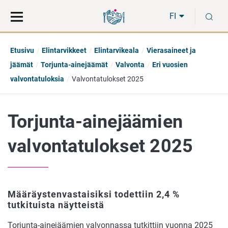
Siirry
Siirry
H
suoraan
koko
FI
sisältöön
sivuston
hakuun
Etusivu
Elintarvikkeet
Elintarvikeala
Vierasaineet ja
jäämät
Torjunta-ainejäämät
Valvonta
Eri vuosien
valvontatuloksia
Valvontatulokset 2025
Torjunta-ainejäämien
valvontatulokset 2025
Määräystenvastaisiksi todettiin 2,4 %
tutkituista näytteistä
Torjunta-ainejäämien valvonnassa tutkittiin vuonna 2025