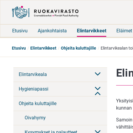
Etusivu
Ajankohtaista
Elintarvikkeet
Eläimet
Etusivu
Elintarvikkeet
Ohjeita kuluttajille
Elintarvikealan t
Eli
Elintarvikeala
Hygieniapassi
Yksityis
Ohjeita kuluttajille
kunnan 
Oivahymy
Samoin m
vähittäi
Kysymykset ja palautteet