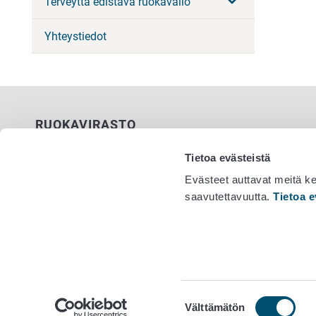
Terveyttä edistävä ruokavalio
Yhteystiedot
RUOKAVIRASTO
PL 100
Tietoa evästeistä
00027 RUOKAVIRASTO
Evästeet auttavat meitä k
saavutettavuutta.
Tietoa e
Yhteystiedot
Vaihde 029
Palaute
Tietosuojailmoitus
Saavutettavuusseloste
Tietoa sivustosta
Evästeasetukset
Suostumuksen
Välttämätön
valinta