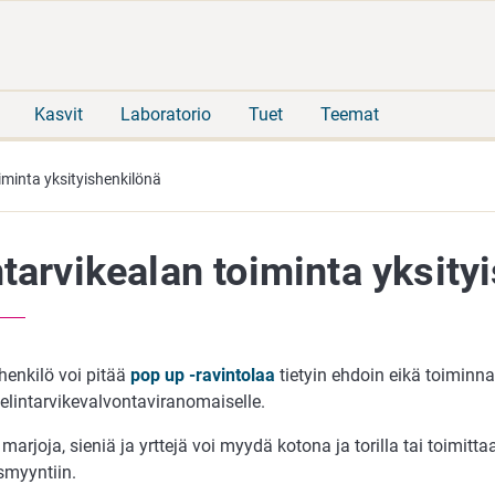
Siirry
Siirry
suoraan
koko
sisältöön
sivuston
hakuun
Kasvit
Laboratorio
Tuet
Teemat
oiminta yksityishenkilönä
ntarvikealan toiminta yksity
henkilö voi pitää
pop up -ravintolaa
tietyin ehdoin eikä toiminna
elintarvikevalvontaviranomaiselle.
arjoja, sieniä ja yrttejä voi myydä kotona ja torilla tai toimitta
smyyntiin.