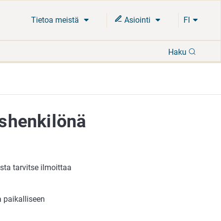
Tietoa meistä
Asiointi
FI
Hae
Haku
ishenkilönä
sta tarvitse ilmoittaa
a paikalliseen