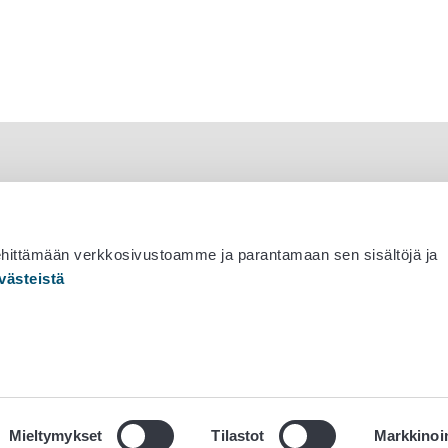
ehittämään verkkosivustoamme ja parantamaan sen sisältöjä ja
västeistä
 530 0400
Mieltymykset
Tilastot
Markkinoin