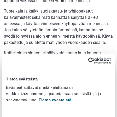
loppuun viikossa eli uuteen vuoteen mennessä.
Tuore kala ja kaikki suojakaasu- ja tyhjiöpakatut
kalavalmisteet sekä mäti kannattaa säilyttää 0 - +3
asteessa ja käyttää viimeiseen käyttöpäivään mennessä.
Jos kalaa säilytetään lämpimämmässä, kannattaa se
syödä jo hyvissä ajoin ennen viimeistä käyttöpäivää. Käytä
pakastettu ja sulatettu mäti yhden vuorokauden sisällä.
Kotitekoinen sinappi ei säily yhtä kauan kuin kaupan
sinappi. Säilymiseen vaikuttavat muun muassa
valmistushygienia ja sinapin raaka-aineet. Säilytä itse
valmistettu sinappi aina jääkaapissa, jossa se säilyy
hyvänä muutamia viikkoja.
Tietoa evästeistä
Evästeet auttavat meitä kehittämään
Ota huoneenlämpöön vain kerralla
verkkosivustoamme ja parantamaan sen sisältöjä ja
tarvittava määrä ruokaa
saavutettavuutta.
Tietoa evästeistä
Ota huoneenlämpöön vain tarvittava määrä ruokaa.
Hygienian kannalta on turvallisempaa leikata esimerkiksi