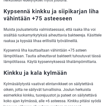
herkuttelun edellytykset myös jouluna.
Kypsennä kinkku ja siipikarjan liha
vähintään +75 asteeseen
Muista jouluaterioita valmistaessasi, että raaka liha voi
sisältää ruokamyrkytyksiä aiheuttavia bakteereja. Käsittele
raakaa ja kypsää lihaa erillisillä työvälineillä.
Kypsennä liha kauttaaltaan vähintään +75 asteen
lämpötilaan. Tautia aiheuttavat bakteerit tuhoutuvat tässä
lämpötilassa. Käytä kypsennyksessä lihalämpömittaria.
Kinkku ja kala kylmään
Kylmäsäilytystä vaativat elintarvikkeet on säilytettävä
oikein, jotta ne säilyvät turvallisina. Joulun herkuista
esimerkiksi kinkku, tuorejuustot ja pateet on säilytettävä
koko ajan kylmässä, alle +6 asteessa. Kinkku pitäisi syödä