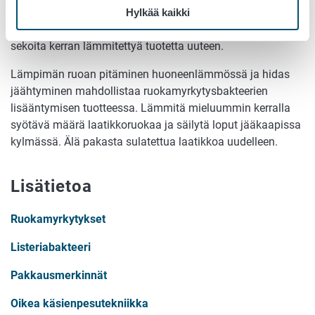
laatikot kunnolla kuumaksi yli +60 asteen lämpötilaan. Älä
Hylkää kaikki
kuumenna ja jäähdytä laatikoita useita kertoja äläkä
sekoita kerran lämmitettyä tuotetta uuteen.
Lämpimän ruoan pitäminen huoneenlämmössä ja hidas
jäähtyminen mahdollistaa ruokamyrkytysbakteerien
lisääntymisen tuotteessa. Lämmitä mieluummin kerralla
syötävä määrä laatikkoruokaa ja säilytä loput jääkaapissa
kylmässä. Älä pakasta sulatettua laatikkoa uudelleen.
Lisätietoa
Ruokamyrkytykset
Listeriabakteeri
Pakkausmerkinnät
Oikea käsienpesutekniikka