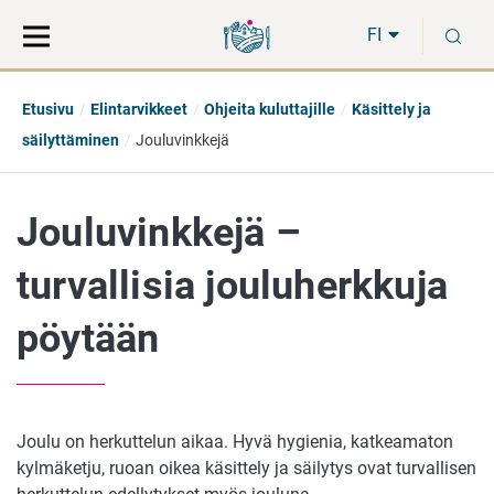
Siirry
Siirry
H
suoraan
koko
FI
sisältöön
sivuston
hakuun
Etusivu
Elintarvikkeet
Ohjeita kuluttajille
Käsittely ja
säilyttäminen
Jouluvinkkejä
Jouluvinkkejä –
turvallisia jouluherkkuja
pöytään
Joulu on herkuttelun aikaa. Hyvä hygienia, katkeamaton
kylmäketju, ruoan oikea käsittely ja säilytys ovat turvallisen