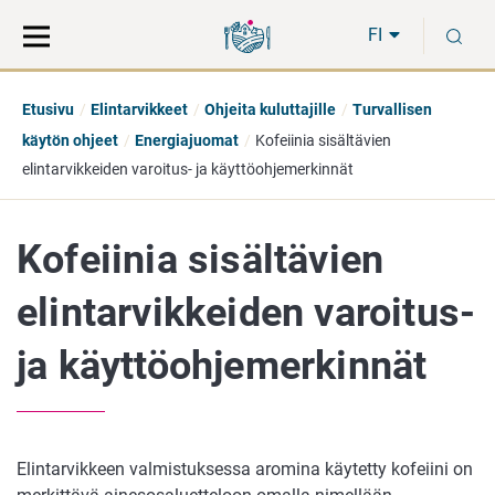
Siirry
Siirry
H
suoraan
koko
FI
sisältöön
sivuston
hakuun
Etusivu
Elintarvikkeet
Ohjeita kuluttajille
Turvallisen
käytön ohjeet
Energiajuomat
Kofeiinia sisältävien
elintarvikkeiden varoitus- ja käyttöohjemerkinnät
Kofeiinia sisältävien
elintarvikkeiden varoitus-
ja käyttöohjemerkinnät
Elintarvikkeen valmistuksessa aromina käytetty kofeiini on