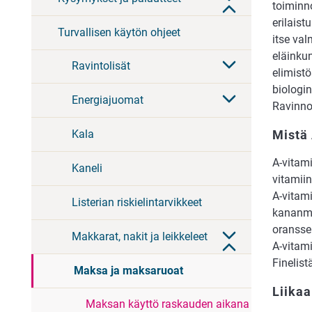
toiminn
erilais
Turvallisen käytön ohjeet
itse val
eläinkun
Ravintolisät
elimistö
biologin
Energiajuomat
Ravinnos
Mistä 
Kala
A-vitam
Kaneli
vitamii
A-vitami
Listerian riskielintarvikkeet
kananmu
oransse
Makkarat, nakit ja leikkeleet
A-vitami
Finelist
Maksa ja maksaruoat
Liikaa
Maksan käyttö raskauden aikana