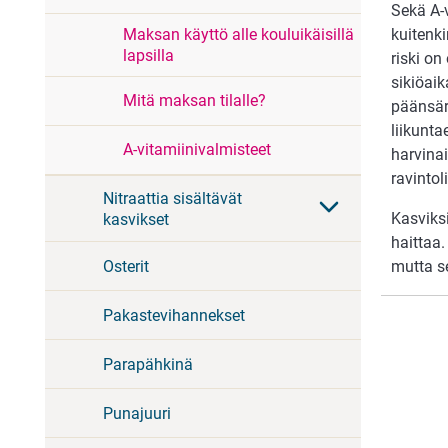
Sekä A-v
Maksan käyttö alle kouluikäisillä
kuitenki
lapsilla
riski on
sikiöaik
Mitä maksan tilalle?
päänsär
liikunta
A-vitamiinivalmisteet
harvinai
ravintol
Nitraattia sisältävät
Kasviks
kasvikset
haittaa.
Osterit
mutta se
Pakastevihannekset
Parapähkinä
Punajuuri