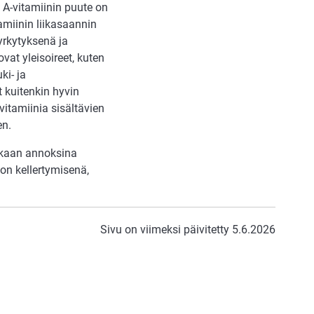
. A-vitamiinin puute on
amiinin liikasaannin
myrkytyksenä ja
ovat yleisoireet, kuten
ki- ja
t kuitenkin hyvin
vitamiinia sisältävien
en.
nakaan annoksina
hon kellertymisenä,
Sivu on viimeksi päivitetty 5.6.2026