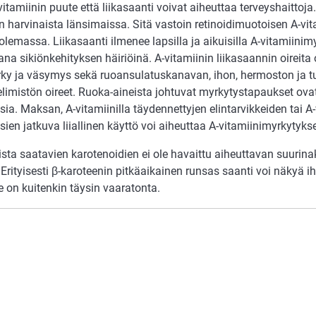
itamiinin puute että liikasaanti voivat aiheuttaa terveyshaittoja
n harvinaista länsimaissa. Sitä vastoin retinoidimuotoisen A-vit
 olemassa. Liikasaanti ilmenee lapsilla ja aikuisilla A-vitamiini
ana sikiönkehityksen häiriöinä. A-vitamiinin liikasaannin oireita 
ky ja väsymys sekä ruoansulatuskanavan, ihon, hermoston ja tu
elimistön oireet. Ruoka-aineista johtuvat myrkytystapaukset ova
sia. Maksan, A-vitamiinilla täydennettyjen elintarvikkeiden tai A-
isien jatkuva liiallinen käyttö voi aiheuttaa A-vitamiinimyrkytyks
ista saatavien karotenoidien ei ole havaittu aiheuttavan suuri
 Erityisesti β-karoteenin pitkäaikainen runsas saanti voi näkyä i
 on kuitenkin täysin vaaratonta.