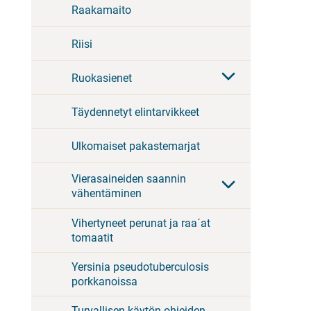
Raakamaito
Riisi
Ruokasienet
Täydennetyt elintarvikkeet
Ulkomaiset pakastemarjat
Vierasaineiden saannin
vähentäminen
Vihertyneet perunat ja raa´at
tomaatit
Yersinia pseudotuberculosis
porkkanoissa
Turvallisen käytön ohjeiden