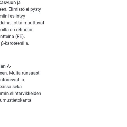
kasvuun ja
en. Elimistö ei pysty
iini esiintyy
deina, jotka muuttuvat
oilla on retinolin
entteina (RE).
β-karoteenilla.
san A-
een. Muita runsaasti
intorasvat ja
ksissa sekä
mmin elintarvikkeiden
stumustietokanta