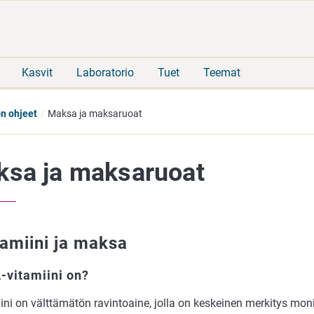
Siirry
Siirry
suoraan
koko
sisältöön
sivuston
hakuun
Kasvit
Laboratorio
Tuet
Teemat
ön ohjeet
Maksa ja maksaruoat
sa ja maksaruoat
tamiini ja maksa
-vitamiini on?
ini on välttämätön ravintoaine, jolla on keskeinen merkitys mon