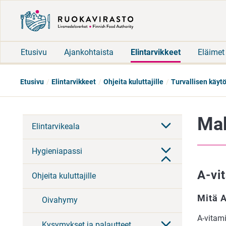
Etusivu
Ajankohtaista
Elintarvikkeet
Eläimet
Etusivu
Elintarvikkeet
Ohjeita kuluttajille
Turvallisen käyt
Mak
Elintarvikeala
Hygieniapassi
A-vi
Ohjeita kuluttajille
Mitä A
Oivahymy
A-vitami
Kysymykset ja palautteet