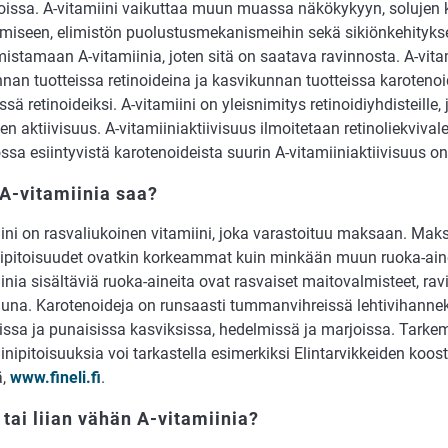
oissa. A-vitamiini vaikuttaa muun muassa näkökykyyn, solujen 
tumiseen, elimistön puolustusmekanismeihin sekä sikiönkehitykse
mistamaan A-vitamiinia, joten sitä on saatava ravinnosta. A-vitam
nan tuotteissa retinoideina ja kasvikunnan tuotteissa karotenoi
ssä retinoideiksi. A-vitamiini on yleisnimitys retinoidiyhdisteille, j
en aktiivisuus. A-vitamiiniaktiivisuus ilmoitetaan retinoliekvival
sa esiintyvistä karotenoideista suurin A-vitamiiniaktiivisuus on 
A-vitamiinia saa?
iini on rasvaliukoinen vitamiini, joka varastoituu maksaan. Mak
nipitoisuudet ovatkin korkeammat kuin minkään muun ruoka-ain
inia sisältäviä ruoka-aineita ovat rasvaiset maitovalmisteet, rav
na. Karotenoideja on runsaasti tummanvihreissä lehtivihanne
issa ja punaisissa kasviksissa, hedelmissä ja marjoissa. Tarke
inipitoisuuksia voi tarkastella esimerkiksi Elintarvikkeiden koo
ä,
www.fineli.fi
.
 tai liian vähän A-vitamiinia?