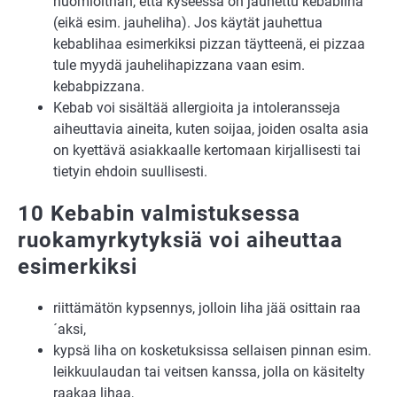
huomioithan, että kyseessä on jauhettu kebabliha
(eikä esim. jauheliha). Jos käytät jauhettua
kebablihaa esimerkiksi pizzan täytteenä, ei pizzaa
tule myydä jauhelihapizzana vaan esim.
kebabpizzana.
Kebab voi sisältää allergioita ja intoleransseja
aiheuttavia aineita, kuten soijaa, joiden osalta asia
on kyettävä asiakkaalle kertomaan kirjallisesti tai
tietyin ehdoin suullisesti.
10 Kebabin valmistuksessa
ruokamyrkytyksiä voi aiheuttaa
esimerkiksi
riittämätön kypsennys, jolloin liha jää osittain raa
´aksi,
kypsä liha on kosketuksissa sellaisen pinnan esim.
leikkuulaudan tai veitsen kanssa, jolla on käsitelty
raakaa lihaa,