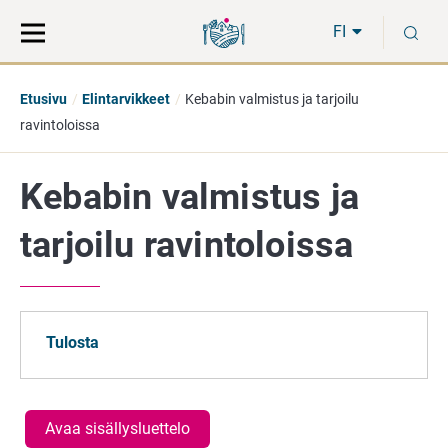
Siirry
Siirry
H
suoraan
koko
FI
sisältöön
sivuston
hakuun
Etusivu
Elintarvikkeet
Kebabin valmistus ja tarjoilu
ravintoloissa
Kebabin valmistus ja
tarjoilu ravintoloissa
Tulosta
Avaa sisällysluettelo