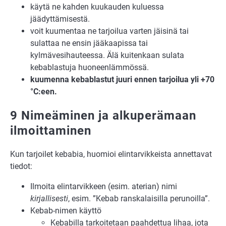
käytä ne kahden kuukauden kuluessa
jäädyttämisestä.
voit kuumentaa ne tarjoilua varten jäisinä tai
sulattaa ne ensin jääkaapissa tai
kylmävesihauteessa. Älä kuitenkaan sulata
kebablastuja huoneenlämmössä.
kuumenna kebablastut juuri ennen tarjoilua yli +70
°C:een.
9 Nimeäminen ja alkuperämaan
ilmoittaminen
Kun tarjoilet kebabia, huomioi elintarvikkeista annettavat
tiedot:
Ilmoita elintarvikkeen (esim. aterian) nimi
kirjallisesti
, esim. ”Kebab ranskalaisilla perunoilla”.
Kebab-nimen käyttö
Kebabilla tarkoitetaan paahdettua lihaa, jota