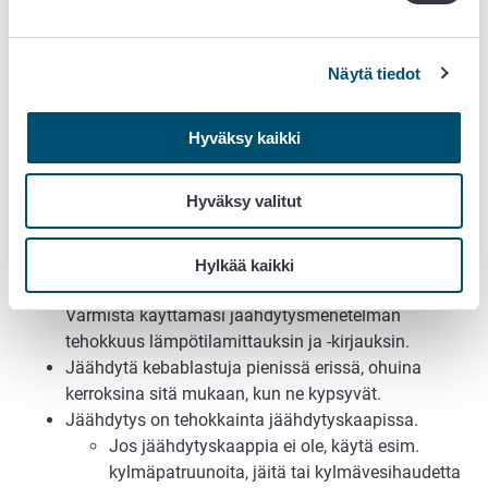
lämpöhauteessa, jos et jäähdytä niitä heti.
Lastujen lämpötilan on oltava koko ajan
yli +60 °C.
Näytä tiedot
7 Kypsien kebablastujen jäähdytys
ja kylmäsäilytys
Hyväksy kaikki
Jäähdytä myöhempää käyttöä varten tarkoitetut
Hyväksy valitut
kebablastut välittömästi kypsennyksen jälkeen. Älä
säilytä kebablastuja huoneenlämmössä.
Jäähdytyksen on tapahduttava enintään neljässä
Hylkää kaikki
tunnissa korkeintaan +6 °C:een tai kylmemmäksi.
Varmista käyttämäsi jäähdytysmenetelmän
tehokkuus lämpötilamittauksin ja -kirjauksin.
Jäähdytä kebablastuja pienissä erissä, ohuina
kerroksina sitä mukaan, kun ne kypsyvät.
Jäähdytys on tehokkainta jäähdytyskaapissa.
Jos jäähdytyskaappia ei ole, käytä esim.
kylmäpatruunoita, jäitä tai kylmävesihaudetta