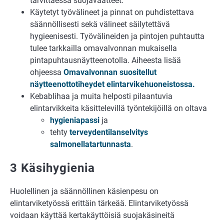
tarvittaessa suojavaatteet.
Käytetyt työvälineet ja pinnat on puhdistettava
säännöllisesti sekä välineet säilytettävä
hygieenisesti. Työvälineiden ja pintojen puhtautta
tulee tarkkailla omavalvonnan mukaisella
pintapuhtausnäytteenotolla. Aiheesta lisää
ohjeessa
Omavalvonnan suositellut
näytteenottotiheydet elintarvikehuoneistossa.
Kebablihaa ja muita helposti pilaantuvia
elintarvikkeita käsittelevillä työntekijöillä on oltava
hygieniapassi
ja
tehty
terveydentilanselvitys
salmonellatartunnasta
.
3 Käsihygienia
Huolellinen ja säännöllinen käsienpesu on
elintarviketyössä erittäin tärkeää. Elintarviketyössä
voidaan käyttää kertakäyttöisiä suojakäsineitä