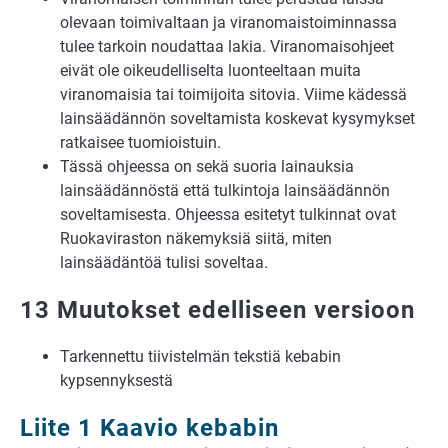
olevaan toimivaltaan ja viranomaistoiminnassa
tulee tarkoin noudattaa lakia. Viranomaisohjeet
eivät ole oikeudelliselta luonteeltaan muita
viranomaisia tai toimijoita sitovia. Viime kädessä
lainsäädännön soveltamista koskevat kysymykset
ratkaisee tuomioistuin.
Tässä ohjeessa on sekä suoria lainauksia
lainsäädännöstä että tulkintoja lainsäädännön
soveltamisesta. Ohjeessa esitetyt tulkinnat ovat
Ruokaviraston näkemyksiä siitä, miten
lainsäädäntöä tulisi soveltaa.
13 Muutokset edelliseen versioon
Tarkennettu tiivistelmän tekstiä kebabin
kypsennyksestä
Liite 1 Kaavio kebabin