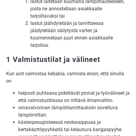
lastut laitetaan kuumana lämpöhauteeseen,
josta ne annostellaan asiakkaalle
tarjoiltavaksi tai
lastut jäähdytetään ja tarvittaessa
jäädytetään säilytystä varten ja
kuumennetaan juuri ennen asiakkaalle
tarjoilua.
1 Valmistustilat ja välineet
Kun aiot valmistaa kebabia, varmista ensin, että sinulla
on
helposti puhtaana pidettävät pinnat ja työvälineet ja
että valmistustilassa on riittävä ilmanvaihto.
omavalvonnan lämpötilamittauksiin soveltuva
lämpömittari.
käsienpesupisteessä nestesaippuaa ja
kertakäyttöpyyhkeitä tai kelautuva kangaspyyhe.