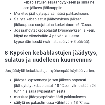
kebablastujen esijäähdytykseen ja siirrä ne
sen jälkeen jääkaappiin.
Merkitse jäähdytyspäivämäärä pakkaukseen.
Säilytä kebablastut jäähdytyksen jälkeen
jääkaapissa suojattuina korkeintaan +6 °C:ssa.
Jos jäähdytät kebablastut kypsennyksen jälkeen,
käytä ne viimeistään 4 päivän kuluessa
kypsentämisestä (valmistuspäivä + 3 päivää).
8 Kypsien kebablastujen jäädytys,
sulatus ja uudelleen kuumennus
Jos jäädytät kebablastuja myöhempää käyttöä varten,
jäädytä kypsennetyt ja sen jälkeen nopeasti
jäähdytetyt kebablastut -18 °C:een viimeistään 24
tunnin sisällä kypsentämisestä.
merkitse jäädytyspäivämäärä pakkaukseen.
säilytä ne pakastimessa vähintään -18 °C:ssa.