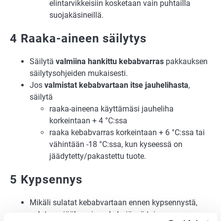
elintarvikkeisiin kosketaan vain puhtailla
suojakäsineillä.
4 Raaka-aineen säilytys
Säilytä
valmiina hankittu kebabvarras
pakkauksen
säilytysohjeiden mukaisesti.
Jos
valmistat kebabvartaan itse jauhelihasta
,
säilytä
raaka-aineena käyttämäsi jauheliha
korkeintaan + 4 °C:ssa
raaka kebabvarras korkeintaan + 6 °C:ssa tai
vähintään -18 °C:ssa, kun kyseessä on
jäädytetty/pakastettu tuote.
5 Kypsennys
Mikäli sulatat kebabvartaan ennen kypsennystä,
sulata se jääkaapissa, kylmiössä tai