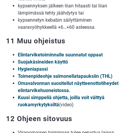
kypsennyksen jälkeen liian hitaasti tai liian
lämpimässä tehty jäähdytys tai
kypsennetyn kebabin säilyttäminen
vaaravyöhykkeellä +6…+60 asteessa.
11 Muu ohjeistus
Elintarviketoiminnalle suunnatut oppaat
Suojakäsineiden käyttö
Hygieniapassi
Toimenpideohje salmonellatapauksiin (THL)
Omavalvonnan suositellut näytteenottotiheydet
elintarvikehuoneistossa.
Kuusi simppeliä ohjetta, joilla voit välttyä
ruokamyrkytyksiltä
(video)
12 Ohjeen sitovuus
Viranomaisen toiminnan tulee perustua laissa