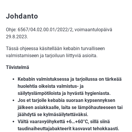
Johdanto
Ohje: 6567/04.02.00.01/2022/2, voimaantulopäivä
29.8.2023.
Tässä ohjeessa käsitellään kebabin turvalliseen
valmistamiseen ja tarjoiluun liittyviä asioita.
Tiivistelmä
Kebabin valmistuksessa ja tarjoilussa on tärkeää
huolehtia oikeista valmistus- ja
säilytyslämpötiloista ja hyvästä hygieniasta.
Jos et tarjoile kebabia suoraan kypsennyksen
jälkeen asiakkaalle, laita se lämpöhauteeseen tai
jäähdytä se kylmäsäilytettäväksi.
Vältä vaaravyöhykettä +6…+60°C, sillä siinä
taudinaiheuttajabakteerit kasvavat tehokkaasti.