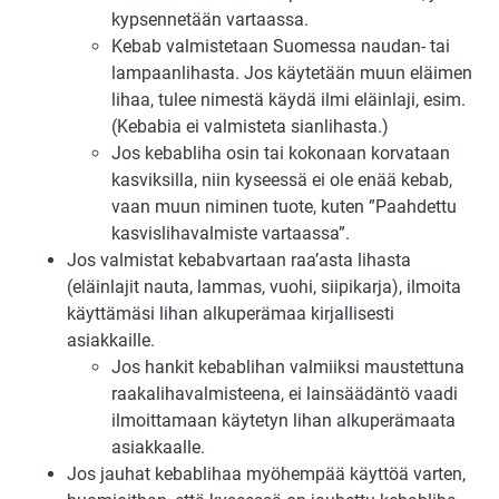
kypsennetään vartaassa.
Kebab valmistetaan Suomessa naudan- tai
lampaanlihasta. Jos käytetään muun eläimen
lihaa, tulee nimestä käydä ilmi eläinlaji, esim.
(Kebabia ei valmisteta sianlihasta.)
Jos kebabliha osin tai kokonaan korvataan
kasviksilla, niin kyseessä ei ole enää kebab,
vaan muun niminen tuote, kuten ”Paahdettu
kasvislihavalmiste vartaassa”.
Jos valmistat kebabvartaan raa’asta lihasta
(eläinlajit nauta, lammas, vuohi, siipikarja), ilmoita
käyttämäsi lihan alkuperämaa kirjallisesti
asiakkaille.
Jos hankit kebablihan valmiiksi maustettuna
raakalihavalmisteena, ei lainsäädäntö vaadi
ilmoittamaan käytetyn lihan alkuperämaata
asiakkaalle.
Jos jauhat kebablihaa myöhempää käyttöä varten,