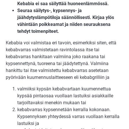
Kebabia ei saa säilyttää huoneenlämmössä.
Seuraa säilytys-, kypsennys- ja
jäähdytyslämpötiloja säännöllisesti. Kirjaa ylös
vähintään poikkeamat ja niiden seurauksena
tehdyt toimenpiteet.
Kebabia voi valmistaa eri tavoin, esimerkiksi siten, että
kebabvarras valmistetaan ravintolassa itse tai
kebabvarras hankitaan valmiina joko raakana tai
kypsennettynä, tuoreena tai jäädytettynä. Valmiina
hankittu tai itse valmistettu kebabvarras asetetaan
pyörivään kuumennuslaitteeseen eli kebabgrilliin ja
valmiiksi kypsän kebabvartaan kuumennettua
kypsää pintaosaa vuollaan lastuiksi asiakkaille
tarjoiltavaksi menekin mukaan tai
kebabvarras kypsennetään kerralla kokonaan.
Kypsennyksen yhteydessä varras vuollaan kerralla
lastuiksi ja