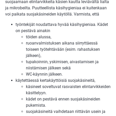
suojaamaan elintarvikkeita käsien kautta leviävältä lialta
ja mikrobeilta. Puutteellista käsihygieniaa ei kuitenkaan
voi paikata suojakäsineiden käytöllä. Varmista, että
työntekijät noudattava hyvää käsihygieniaa. Kädet
on pestävä ainakin
töiden alussa,
ruoanvalmistuksen aikana siirryttäessä
toiseen työtehtävään (esim. rahastuksen
jälkeen),
tupakoinnin, yskimisen, aivastamisen ja
niistämisen jälkeen sekä
WC-käynnin jälkeen.
käytettäessä kertakäyttöisiä suojakäsineitä,
käsineet soveltuvat rasvaisten elintarvikkeiden
käsittelyyn.
kädet on pestävä ennen suojakäsineiden
pukemista.
suojakäsineitä vaihdetaan riittävän usein ja