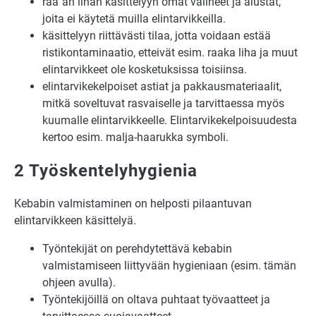
raa´an lihan käsittelyyn omat välineet ja alustat,
joita ei käytetä muilla elintarvikkeilla.
käsittelyyn riittävästi tilaa, jotta voidaan estää
ristikontaminaatio, etteivät esim. raaka liha ja muut
elintarvikkeet ole kosketuksissa toisiinsa.
elintarvikekelpoiset astiat ja pakkausmateriaalit,
mitkä soveltuvat rasvaiselle ja tarvittaessa myös
kuumalle elintarvikkeelle. Elintarvikekelpoisuudesta
kertoo esim. malja-haarukka symboli.
2 Työskentelyhygienia
Kebabin valmistaminen on helposti pilaantuvan
elintarvikkeen käsittelyä.
Työntekijät on perehdytettävä kebabin
valmistamiseen liittyvään hygieniaan (esim. tämän
ohjeen avulla).
Työntekijöillä on oltava puhtaat työvaatteet ja