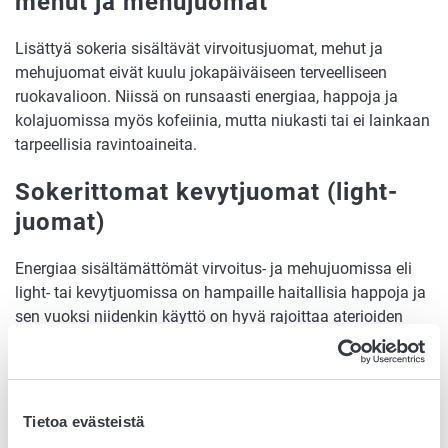
mehut ja mehujuomat
Lisättyä sokeria sisältävät virvoitusjuomat, mehut ja
mehujuomat eivät kuulu jokapäiväiseen terveelliseen
ruokavalioon. Niissä on runsaasti energiaa, happoja ja
kolajuomissa myös kofeiinia, mutta niukasti tai ei lainkaan
tarpeellisia ravintoaineita.
Sokerittomat kevytjuomat (light-
juomat)
Energiaa sisältämättömät virvoitus- ja mehujuomissa eli
light- tai kevytjuomissa on hampaille haitallisia happoja ja
sen vuoksi niidenkin käyttö on hyvä rajoittaa aterioiden
yhteyteen. Ne sisältävät myös lisäaineita samoin kuin
sokerialla makeutetut juomatkin..
Kolajuomat sisältävät kofeiinia. Siksi niitä ei suositella
Tietoa evästeistä
kofeiiniherkille, raskaana oleville eikä alle 15-vuotiaille.