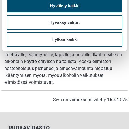
Alkoholille ei ole voitu osoittaa turvallista käyttömäärää.
Hyväksy kaikki
Sitä ei siksi suositella lainkaan. Jos kuitenkin käytät
alkoholijuomia, käytä niitä mahdollisimman harvoin ja
vähän. Alkoholijuomat sisältävät runsaasti energiaa.
Hyväksy valitut
Lisäksi viinien, siiderien ja long-drink-juomien sisältämät
sokerit ja hapot ovat hampaille haitallisia.
Hylkää kaikki
Alkoholia on erityisen haitallista raskaana oleville,
imettäville, ikääntyneille, lapsille ja nuorille. Ikäihmisille on
alkoholin käyttö erityisen haitallista. Koska elimistön
nestepitoisuus pienenee ja aineenvaihdunta hidastuu
ikääntymisen myötä, myös alkoholin vaikutukset
elimistössä voimistuvat.
Sivu on viimeksi päivitetty 16.4.2025
RUOKAVIRASTO