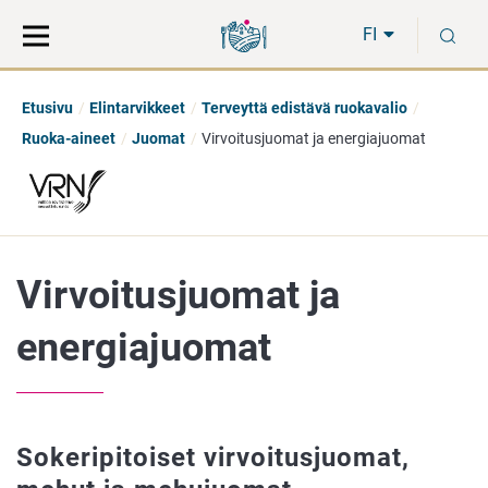
Siirry
Siirry
H
suoraan
koko
FI
sisältöön
sivuston
hakuun
Etusivu
Elintarvikkeet
Terveyttä edistävä ruokavalio
Ruoka-aineet
Juomat
Virvoitusjuomat ja energiajuomat
Virvoitusjuomat ja
energiajuomat
Sokeripitoiset virvoitusjuomat,