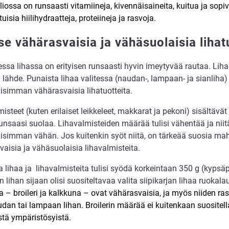
iossa on runsaasti vitamiineja, kivennäisaineita, kuitua ja sop
uisia hiilihydraatteja, proteiineja ja rasvoja.
se vähärasvaisia ja vähäsuolaisia lihat
ssa lihassa on erityisen runsaasti hyvin imeytyvää rautaa. Lih
 lähde. Punaista lihaa valitessa (naudan-, lampaan- ja sianliha)
isimman vähärasvaisia lihatuotteita.
isteet (kuten erilaiset leikkeleet, makkarat ja pekoni) sisältäv
runsaasi suolaa. Lihavalmisteiden määrää tulisi vähentää ja nii
isimman vähän. Jos kuitenkin syöt niitä, on tärkeää suosia m
vaisia ja vähäsuolaisia lihavalmisteita.
 lihaa ja lihavalmisteita tulisi syödä korkeintaan 350 g (kypsäp
 lihan sijaan olisi suositeltavaa valita siipikarjan lihaa ruokala
ja – broileri ja kalkkuna – ovat vähärasvaisia, ja myös niiden r
dan tai lampaan lihan. Broilerin määrää ei kuitenkaan suositell
stä ympäristösyistä.