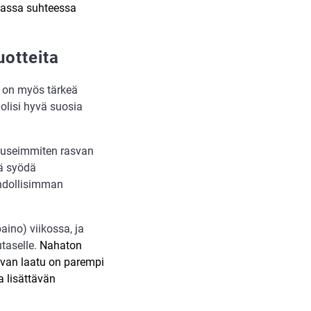
ivassa suhteessa
uotteita
a on myös tärkeä
 olisi hyvä suosia
ät useimmiten rasvan
tä syödä
ahdollisimman
aino) viikossa, ja
utaselle.
Nahaton
asvan laatu on parempi
a lisättävän