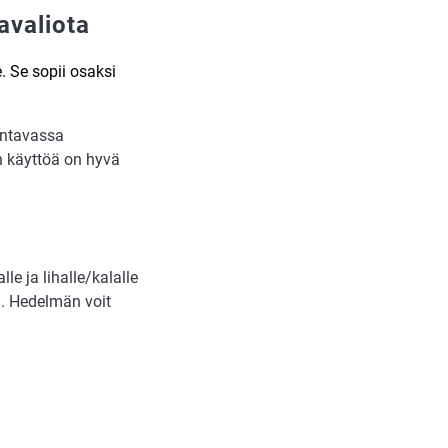
avaliota
. Se sopii osaksi
lentavassa
n käyttöä on hyvä
le ja lihalle/kalalle
a. Hedelmän voit