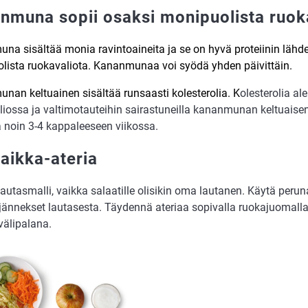
nmuna sopii osaksi monipuolista ruok
na sisältää monia ravintoaineita ja se on hyvä proteiinin lähde
lista ruokavaliota. Kananmunaa voi syödä yhden päivittäin.
nan keltuainen sisältää runsaasti kolesterolia. K
olesterolia a
liossa ja valtimotauteihin sairastuneilla kananmunan keltuaise
a noin 3-4 kappaleeseen viikossa.
aikka-ateria
autasmalli, vaikka salaatille olisikin oma lautanen. Käytä perunal
ljännekset lautasesta. Täydennä ateriaa sopivalla ruokajuomall
välipalana.