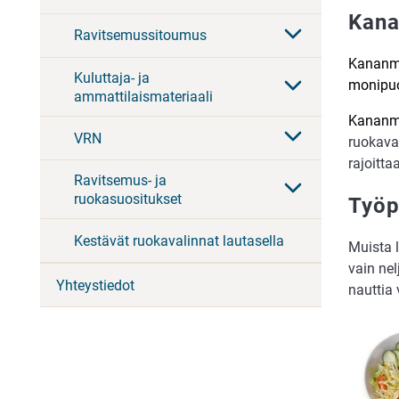
Kana
Ravitsemussitoumus
Kananmu
Kuluttaja- ja
monipuo
ammattilaismateriaali
Kananmu
VRN
ruokava
rajoitta
Ravitsemus- ja
ruokasuositukset
Työp
Kestävät ruokavalinnat lautasella
Muista l
vain ne
Yhteystiedot
nauttia 