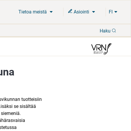
Tietoa meistä
Asiointi
FI
Hae
Haku
una
vikunnan tuotteisiin
isäksi se sisältää
a siemeniä.
ähärasvaisia
ostetussa