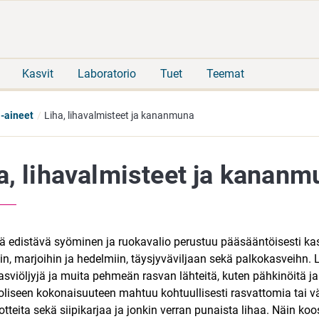
Siirry
Siirry
suoraan
koko
sisältöön
sivuston
hakuun
Kasvit
Laboratorio
Tuet
Teemat
-aineet
Liha, lihavalmisteet ja kananmuna
a, lihavalmisteet ja kananm
tä edistävä syöminen ja ruokavalio perustuu pääsääntöisesti kas
in, marjoihin ja hedelmiin, täysjyväviljaan sekä palkokasveihn. L
asviöljyjä ja muita pehmeän rasvan lähteitä, kuten pähkinöitä j
liseen kokonaisuuteen mahtuu kohtuullisesti rasvattomia tai v
tteita sekä siipikarjaa ja jonkin verran punaista lihaa. Näin ko