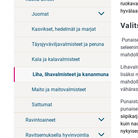
ruokaval
hyvälaat
Juomat
Valit
Kasvikset, hedelmät ja marjat
Punaise
Täysjyväviljavalmisteet ja peruna
seleenin
mahdoll
Kala ja kalavalmisteet
Lihavalm
lisäksi 
Liha, lihavalmisteet ja kananmuna
mahdoll
vähäras
Maito ja maitovalmisteet
Punaista
Sattumat
punaisen
siipikar
Ravintoaineet
kuin nau
nykyise
Ravitsemuksella hyvinvointia