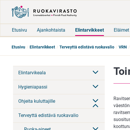
Etusivu
Ajankohtaista
Elintarvikkeet
Eläimet
Etusivu
Elintarvikkeet
Terveyttä edistävä ruokavalio
VRN
Toi
Elintarvikeala
Hygieniapassi
Ravitsem
Ohjeita kuluttajille
väestön
ravitse
Terveyttä edistävä ruokavalio
suositus
koottun
Ruoka-aineet