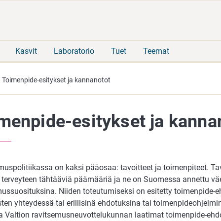
Siirry
Siirry
suoraan
koko
sisältöön
sivuston
hakuun
Kasvit
Laboratorio
Tuet
Teemat
Toimenpide-esitykset ja kannanotot
menpide-esitykset ja kanna
uspolitiikassa on kaksi pääosaa: tavoitteet ja toimenpiteet. Tav
 terveyteen tähtääviä päämääriä ja ne on Suomessa annettu väe
mussuosituksina. Niiden toteutumiseksi on esitetty toimenpide-e
ten yhteydessä tai erillisinä ehdotuksina tai toimenpideohjelmin
a Valtion ravitsemusneuvottelukunnan laatimat toimenpide-ehdo