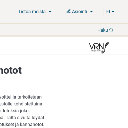
Tietoa meistä
Asiointi
FI
Hae
Haku
notot
oitteilla tarkoitetaan
stölle kohdistettuina
hdotuksia joko
a. Tältä sivulta löydät
tukset ja kannanotot.