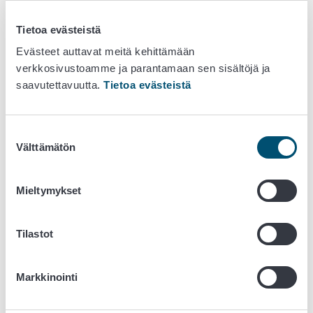
toimijoille. Kirjeen voivat tilata myös muut aiheesta
kiinnostuneet.
Tilaa täältä.
Tietoa evästeistä
Uutiskirje kasvien viennistä
Evästeet auttavat meitä kehittämään
kasvinterveystodistuksella
verkkosivustoamme ja parantamaan sen sisältöjä ja
saavutettavuutta.
Tietoa evästeistä
Ruokaviraston uutiskirje kasvituotteiden viejille
1/2026
Suostumuksen
Välttämätön
Uutiskirje ISPM 15 -
valinta
puupakkausmateriaalin
Mieltymykset
valmistajille
2024 Joulukuu
Tilastot
2024 Maaliskuu
2023 Toukokuu
Markkinointi
2022 Joulukuu
2021 Marraskuu