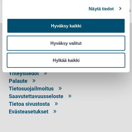
Näytä tiedot
Sivu on viimeksi päivitetty 23.7.2026
Hyväksy kaikki
RUOKAVIRASTO
Hyväksy valitut
PL 100
00027 RUOKAVIRASTO
Hylkää kaikki
Yhteystiedot
Palaute
Tietosuojailmoitus
Saavutettavuusseloste
Tietoa sivustosta
Evästeasetukset