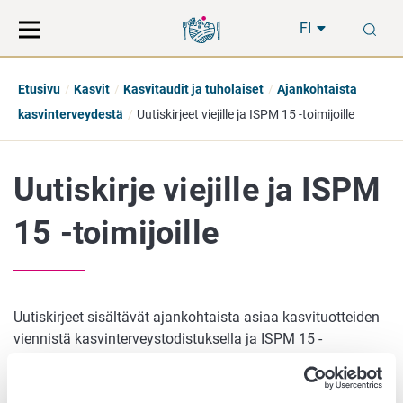
Siirry
Siirry
H
suoraan
koko
FI
sisältöön
sivuston
hakuun
Etusivu
Kasvit
Kasvitaudit ja tuholaiset
Ajankohtaista
kasvinterveydestä
Uutiskirjeet viejille ja ISPM 15 -toimijoille
Uutiskirje viejille ja ISPM
15 -toimijoille
Uutiskirjeet sisältävät ajankohtaista asiaa kasvituotteiden
viennistä kasvinterveystodistuksella ja ISPM 15 -
standardin mukaisen puupakkausmateriaalin
valmistuksesta. Uutiskirjeet lähetetään rekisterissä oleville