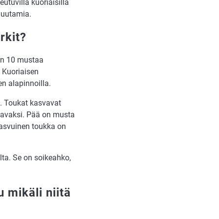
utuvilla kuoriaisilla
muutamia.
rkit?
 on 10 mustaa
. Kuoriaisen
n alapinnoilla.
o. Toukat kasvavat
tavaksi. Pää on musta
kasvuinen toukka on
lta. Se on soikeahko,
 mikäli niitä