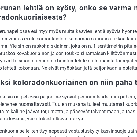
erunan lehtiä on syöty, onko se varma 
radonkuoriaisesta?
Perunapellossa esiintyy myös muita kasvien lehtiä syöviä hyönte
ama vioitus ei ole samanlaista eikä samaa suuruusluokkaa kuin
ma. Yleisin on ruskohaiskiainen, joka on n. 1 senttimetrin pitui
uskea kovakuoriainen ja sen toukka siiramaisen kiiltävänmusta
yövät toisinaan perunan lehdistöä tehden pitsimäistä tai repalei
ö lehteä kokonaan. Ne eivät myöskään jätä paljonkaan ulosteita 
iksi koloradonkuoriainen on niin paha 
iaisia on pellossa paljon, ne syövät perunan lehdet niin pahoin
ienenee huomattavasti. Tuulen mukana tulleet muutamat kuoriais
tta mikäli ne jäävät torjumatta ja pääsevät talvehtimaan ja taa
ana kesänä, vaikutukset alkavat näkyä.
nkuoriaiselle kehittyy nopeasti vastustuskyky kasvinsuojeluaine