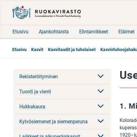
Etusivu
Ajankohtaista
Elintarvikkeet
Eläimet
Etusivu
Kasvit
Kasvitaudit ja tuholaiset
Kasvintuhoojahak
Use
Rekisteröityminen
Tuonti ja vienti
1. M
Hukkakaura
Kolora
Kylvösiemenet ja siemenperuna
kuperase
1920–luv
Lajikkeet ja alkuperäiskasvit