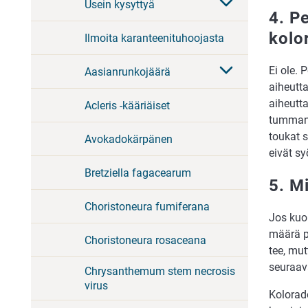
Usein kysyttyä
4. P
kolo
Ilmoita karanteenituhoojasta
Ei ole. 
Aasianrunkojäärä
aiheutt
aiheutta
Acleris -kääriäiset
tummanr
toukat s
Avokadokärpänen
eivät sy
Bretziella fagacearum
5. M
Choristoneura fumiferana
Jos kuor
määrä p
Choristoneura rosaceana
tee, mu
seuraav
Chrysanthemum stem necrosis
virus
Kolorado