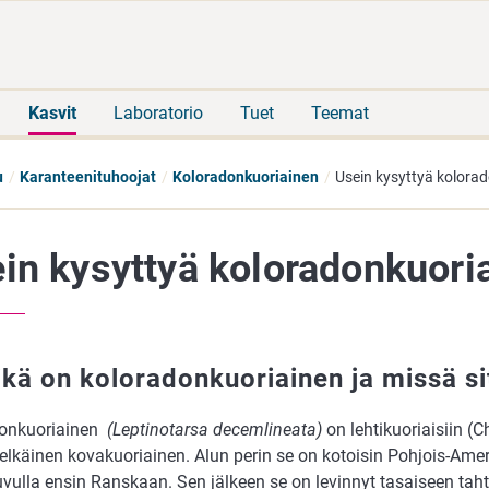
Siirry
Siirry
suoraan
koko
sisältöön
sivuston
hakuun
Kasvit
Laboratorio
Tuet
Teemat
u
Karanteenituhoojat
Koloradonkuoriainen
Usein kysyttyä kolora
in kysyttyä koloradonkuori
ikä on koloradonkuoriainen ja missä si
donkuoriainen
(Leptinotarsa decemlineata)
on lehtikuoriaisiin (
lkäinen kovakuoriainen. Alun perin se on kotoisin Pohjois-Ameri
ulla ensin Ranskaan. Sen jälkeen se on levinnyt tasaiseen tahti