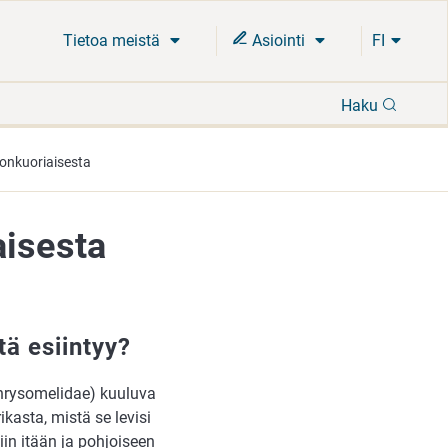
Tietoa meistä
Asiointi
FI
Hae
Haku
donkuoriaisesta
aisesta
tä esiintyy?
Chrysomelidae) kuuluva
kasta, mistä se levisi
in itään ja pohjoiseen