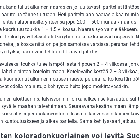
ukana tullut aikuinen naaras on jo luultavasti paritellut lähtöse
t parittelua tänne tultuaan. Heti pariteltuaan naaras alkaa mun
 lehtien alapinnoille, yhteensä jopa 200 – 500 munaa / naaras.
 kuoriutuu toukka 1 – 1,5 viikossa. Naaras syö vain elääkseen, 
. Toukat pysyttelevät aluksi ryhminä ja ne kasvavat nopeasti. N
neita, ja koska niitä on paljon samoissa varsissa, perunan lehd
yödyiksi, usein vain lehtiruodit jäävät jäljelle.
vuiseksi toukka tulee lämpötilasta riippuen 2 – 4 viikossa, jon
lähelle pintaa koteloitumaan. Kotelovaihe kestää 2 – 3 viikkoa,
ta kuoriutunut aikuinen nousee maasta perunalle. Korkea lämpöti
vat edellä mainittuja kehitysvaiheita jopa merkittävästikin.
uinen aloittaan ns. talvisyönnin, jonka jälkeen se kaivautuu suht
ä syvälle maahan talvehtimaan. Seuraavana kesänä maan lämp
än korkealle ja perunakasvuston ollessa jo kasvussa aikuinen ka
n kuntoutuakseen ja alkaa paritella. Sama kehityskaari jatkuu.
iten koloradonkuoriainen voi levitä S