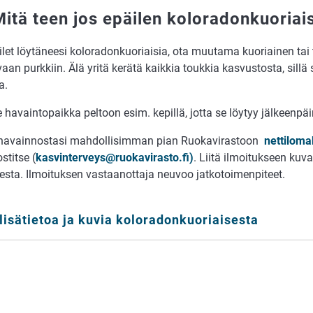
Mitä teen jos epäilen koloradonkuoriai
let löytäneesi koloradonkuoriaisia, ota muutama kuoriainen tai 
vaan purkkiin. Älä yritä kerätä kaikkia toukkia kasvustosta, sillä
a.
 havaintopaikka peltoon esim. kepillä, jotta se löytyy jälkeenpäi
 havainnostasi mahdollisimman pian Ruokavirastoon
nettiloma
stitse (
kasvinterveys@ruokavirasto.fi)
. Liitä ilmoitukseen kuv
sesta. Ilmoituksen vastaanottaja neuvoo jatkotoimenpiteet.
lisätietoa ja kuvia koloradonkuoriaisesta