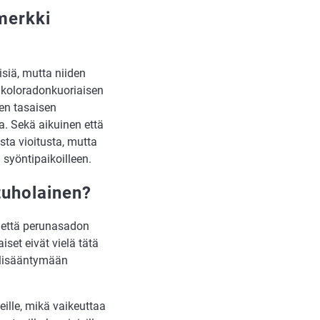
merkki
isiä, mutta niiden
 koloradonkuoriaisen
nen tasaisen
. Sekä aikuinen että
sta vioitusta, mutta
syöntipaikoilleen.
tuholainen?
, että perunasadon
et eivät vielä tätä
s lisääntymään
ille, mikä vaikeuttaa