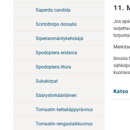
11. 
Saperda candida
Jos epäi
Scirtothrips dorsalis
suljetta
torjunta
Siperianmäntykehrääjä
Merkitse
Spodoptera eridania
Ilmoita
sähköpo
Spodoptera litura
kuoriai
Sukakirpat
Katso 
Säärystinkääriäinen
Tomaatin keltakäppyrävirus
Tomaatin rengaslaikkuvirus