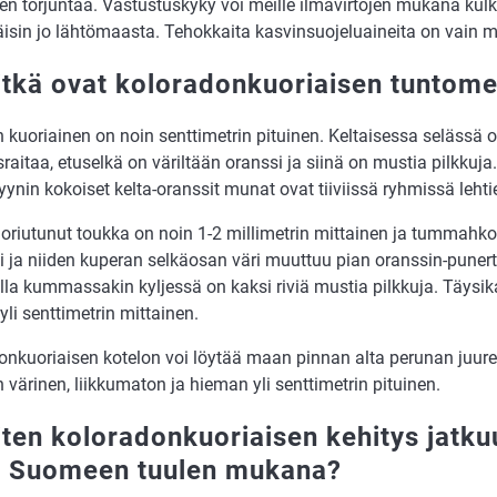
en torjuntaa. Vastustuskyky voi meille ilmavirtojen mukana kulke
räisin jo lähtömaasta. Tehokkaita kasvinsuojeluaineita on vain 
itkä ovat koloradonkuoriaisen tuntome
n kuoriainen on noin senttimetrin pituinen. Keltaisessa selässä
israitaa, etuselkä on väriltään oranssi ja siinä on mustia pilkkuja
nin kokoiset kelta-oranssit munat ovat tiiviissä ryhmissä lehtie
oriutunut toukka on noin 1-2 millimetrin mittainen ja tummahk
i ja niiden kuperan selkäosan väri muuttuu pian oranssin-puner
alla kummassakin kyljessä on kaksi riviä mustia pilkkuja. Täysi
li senttimetrin mittainen.
onkuoriaisen kotelon voi löytää maan pinnan alta perunan juure
 värinen, liikkumaton ja hieman yli senttimetrin pituinen.
iten koloradonkuoriaisen kehitys jatkuu
e Suomeen tuulen mukana?