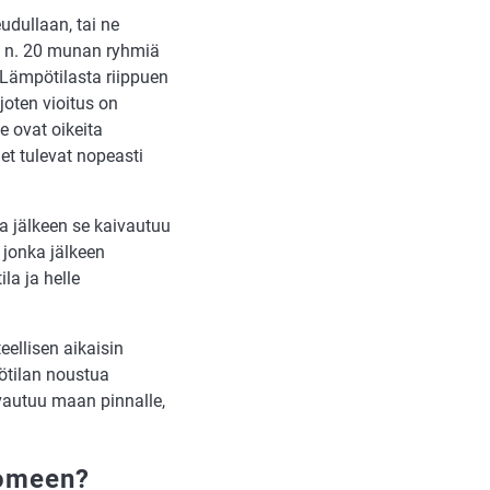
udullaan, tai ne
ia n. 20 munan ryhmiä
 Lämpötilasta riippuen
joten vioitus on
e ovat oikeita
et tulevat nopeasti
ka jälkeen se kaivautuu
 jonka jälkeen
la ja helle
eellisen aikaisin
ötilan noustua
ivautuu maan pinnalle,
uomeen?