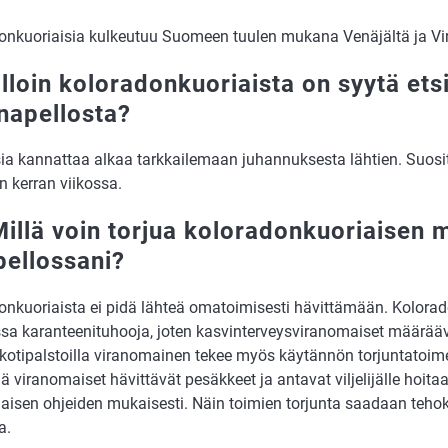
onkuoriaisia kulkeutuu Suomeen tuulen mukana Venäjältä ja Vir
illoin koloradonkuoriaista on syytä ets
napellosta?
ia kannattaa alkaa tarkkailemaan juhannuksesta lähtien. Suositu
in kerran viikossa.
Millä voin torjua koloradonkuoriaisen m
pellossani?
onkuoriaista ei pidä lähteä omatoimisesti hävittämään. Kolora
a karanteenituhooja, joten kasvinterveysviranomaiset määräävä
ä kotipalstoilla viranomainen tekee myös käytännön torjuntatoim
llä viranomaiset hävittävät pesäkkeet ja antavat viljelijälle hoit
aisen ohjeiden mukaisesti. Näin toimien torjunta saadaan tehok
a.