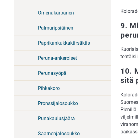
Kolorad
Omenakärpänen
9. M
Palmuripsiäinen
peru
Paprikankukkakärsäkäs
Kuoriais
tehtäisi
Peruna-ankeroiset
10. 
Perunasyöpä
sitä 
Pihkakoro
Kolorad
Suomess
Pronssijalosoukko
Pienill
viljelmi
Punakaulusjäärä
viranom
paikass
Saarnenjalosoukko