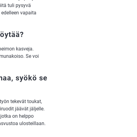
itä tuli pysyvä
t edelleen vapaita
löytää?
heimon kasveja.
 munakoiso. Se voi
naa, syökö se
otyön tekevät toukat,
uodit jäävät jäljelle.
jotka on helppo
svustoa ulosteillaan.