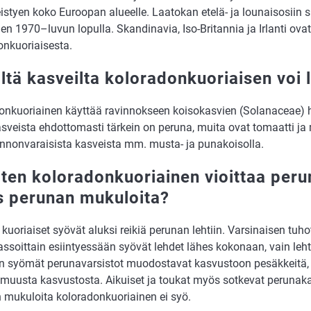
eistyen koko Euroopan alueelle. Laatokan etelä- ja lounaisosiin si
en 1970–luvun lopulla. Skandinavia, Iso-Britannia ja Irlanti ova
onkuoriaisesta.
iltä kasveilta koloradonkuoriaisen voi 
onkuoriainen käyttää ravinnokseen koisokasvien (Solanaceae) 
asveista ehdottomasti tärkein on peruna, muita ovat tomaatti ja
onnonvaraisista kasveista mm. musta- ja punakoisolla.
iten koloradonkuoriainen vioittaa peru
 perunan mukuloita?
 kuoriaiset syövät aluksi reikiä perunan lehtiin. Varsinaisen tuh
ssoittain esiintyessään syövät lehdet lähes kokonaan, vain lehtir
n syömät perunavarsistot muodostavat kasvustoon pesäkkeitä, 
 muusta kasvustosta. Aikuiset ja toukat myös sotkevat perunaka
 mukuloita koloradonkuoriainen ei syö.