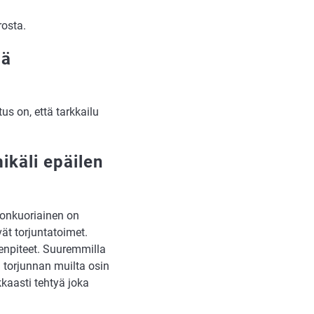
osta.
iä
s on, että tarkkailu
ikäli epäilen
donkuoriainen on
t torjuntatoimet.
enpiteet. Suuremmilla
aa torjunnan muilta osin
kaasti tehtyä joka