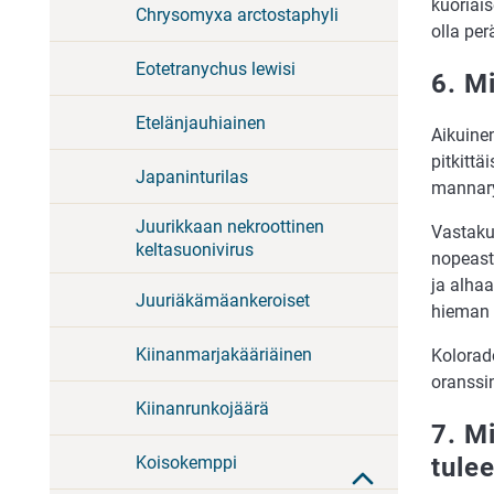
kuoriais
Chrysomyxa arctostaphyli
olla pe
Eotetranychus lewisi
6. M
Etelänjauhiainen
Aikuine
pitkittä
Japaninturilas
mannaryy
Juurikkaan nekroottinen
Vastaku
keltasuonivirus
nopeast
ja alha
Juuriäkämäankeroiset
hieman y
Kiinanmarjakääriäinen
Kolorad
oranssin
Kiinanrunkojäärä
7. M
Koisokemppi
tule