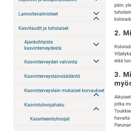
päin, yl
tuholain
Lannoitevalmisteet
kolorad
Kasvitaudit ja tuholaiset
2. M
Ajankohtaista
Kolorad
kasvinterveydestä
Viljelyk
elää lu
Kasvinterveyden valvonta
3. M
Kasvinterveyslainsäädäntö
myös
Kasvinterveyslain mukaiset korvaukset
Aikuiset
jotka ma
Kasvintuhoojahaku
Toukkie
havaita
Karanteenituhoojat
Perunan