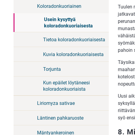
Koloradonkuoriainen
Tuulen m
jatkava
Usein kysyttyä
perunan
koloradonkuoriaisesta
munasta
vähäistä
Tietoa koloradonkuoriaisesta
syömäko
pahoin s
Kuvia koloradonkuoriaisesta
Täysikas
Torjunta
maahan 
kotelos
Kun epäilet löytäneesi
nopeutta
koloradonkuoriaista
Uusi aik
Liriomyza sativae
syksyll
riittäv
syö ensi
Läntinen pahkaruoste
8. M
Mäntyankeroinen